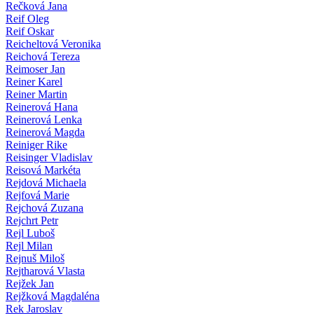
Rečková Jana
Reif Oleg
Reif Oskar
Reicheltová Veronika
Reichová Tereza
Reimoser Jan
Reiner Karel
Reiner Martin
Reinerová Hana
Reinerová Lenka
Reinerová Magda
Reiniger Rike
Reisinger Vladislav
Reisová Markéta
Rejdová Michaela
Rejfová Marie
Rejchová Zuzana
Rejchrt Petr
Rejl Luboš
Rejl Milan
Rejnuš Miloš
Rejtharová Vlasta
Rejžek Jan
Rejžková Magdaléna
Rek Jaroslav