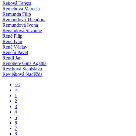
Reková Tereza
Remeňová Marcela
Remunda Filip
Remundová Theodora
Remundová Ivona
Renaudová Suzanne
Renč Filip
Renč Ivan
Renč Václav
Renčín Pavel
Rendl Jan
Renotiere Gina Agatha
Reschová Stanislava
Reviláková Naděžda
<<
<
1
2
3
4
5
6
7
8