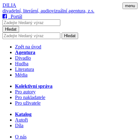
DILIA
menu
divadelní, literární, audiovizuální agentura, z.s.
Portál
Hledat
Hledat
Zpět na úvod
Agentura
Divadlo
Hudba
Literatura
Média
Kolektivní správa
Pro autory
Pro nakladatele
Pro uživatele
Katalog
Autoři
Díla
O nás