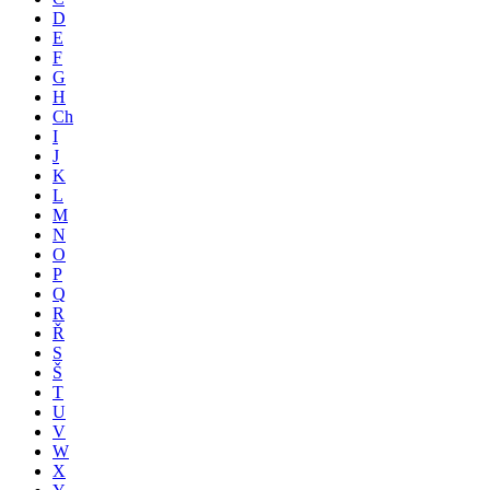
D
E
F
G
H
Ch
I
J
K
L
M
N
O
P
Q
R
Ř
S
Š
T
U
V
W
X