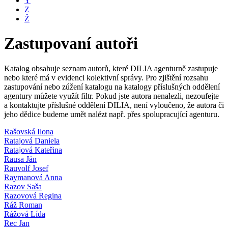
Y
Z
Ž
Zastupovaní autoři
Katalog obsahuje seznam autorů, které DILIA agenturně zastupuje
nebo které má v evidenci kolektivní správy. Pro zjištění rozsahu
zastupování nebo zúžení katalogu na katalogy příslušných oddělení
agentury můžete využít filtr. Pokud jste autora nenalezli, nezoufejte
a kontaktujte příslušné oddělení DILIA, není vyloučeno, že autora či
jeho dědice budeme umět nalézt např. přes spolupracující agenturu.
Rašovská Ilona
Ratajová Daniela
Ratajová Kateřina
Rausa Ján
Rauvolf Josef
Raymanová Anna
Razov Saša
Razovová Regina
Ráž Roman
Rážová Lída
Rec Jan