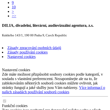
9
10
>
>>
DILIA, divadelní, literární, audiovizuální agentura, z.s.
Krátkého 143/1, 190 00 Praha 9, Czech Republic
Zásady zpracování osobních údajů
Zásady používání cookies
Nastavení cookies
Nastavení cookies
Zde máte možnost přizpůsobit soubory cookies podle kategorií, v
souladu s vlastními preferencemi. Nezapomínejte ale na to, že
zablokováním některých souborů cookies můžete ovlivnit, jak
stránky fungují a jaké služby jsou Vám nabízeny.
Více informací o
našich zásadách používání souborů cookies
Funkční cookies