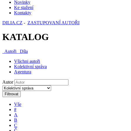
Novinky
Ke stažení
Kontakty
DILIA.CZ
-
ZASTUPOVANÍ AUTOŘI
KATALOG
Autoři
Díla
Všichni autoři
Kolektivní správa
Agentura
Autor
Filtrovat
Vše
#
A
B
C
Č