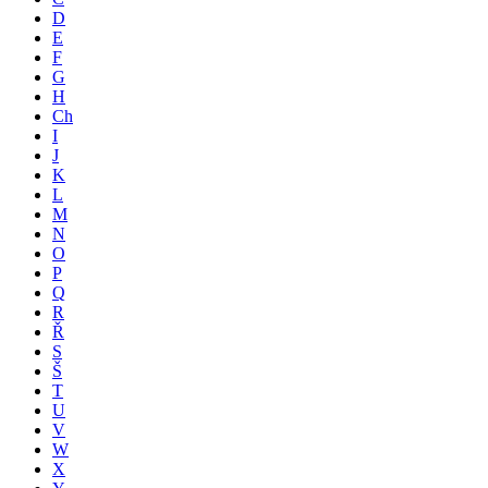
D
E
F
G
H
Ch
I
J
K
L
M
N
O
P
Q
R
Ř
S
Š
T
U
V
W
X