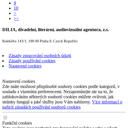
9
10
>
>>
DILIA, divadelní, literární, audiovizuální agentura, z.s.
Krátkého 143/1, 190 00 Praha 9, Czech Republic
Zásady zpracování osobních údajů
Zásady používání cookies
Nastavení cookies
Nastavení cookies
Zde máte možnost přizpůsobit soubory cookies podle kategorií, v
souladu s vlastními preferencemi. Nezapomínejte ale na to, že
zablokováním některých souborů cookies můžete ovlivnit, jak
stránky fungují a jaké služby jsou Vám nabízeny.
Více informací o
našich zásadách používání souborů cookies
Funkční cookies