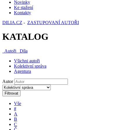
Novinky
Ke stažení
Kontakty
DILIA.CZ
-
ZASTUPOVANÍ AUTOŘI
KATALOG
Autoři
Díla
Všichni autoři
Kolektivní správa
Agentura
Autor
Filtrovat
Vše
#
A
B
C
Č