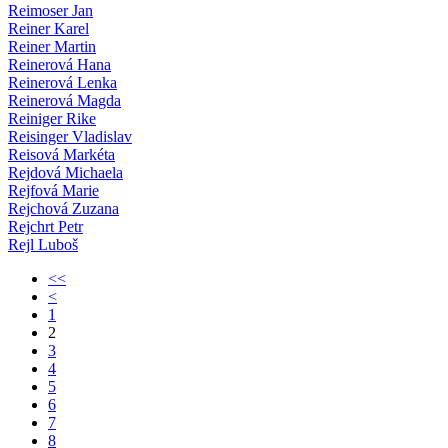
Reimoser Jan
Reiner Karel
Reiner Martin
Reinerová Hana
Reinerová Lenka
Reinerová Magda
Reiniger Rike
Reisinger Vladislav
Reisová Markéta
Rejdová Michaela
Rejfová Marie
Rejchová Zuzana
Rejchrt Petr
Rejl Luboš
<<
<
1
2
3
4
5
6
7
8