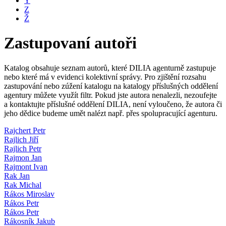
Y
Z
Ž
Zastupovaní autoři
Katalog obsahuje seznam autorů, které DILIA agenturně zastupuje
nebo které má v evidenci kolektivní správy. Pro zjištění rozsahu
zastupování nebo zúžení katalogu na katalogy příslušných oddělení
agentury můžete využít filtr. Pokud jste autora nenalezli, nezoufejte
a kontaktujte příslušné oddělení DILIA, není vyloučeno, že autora či
jeho dědice budeme umět nalézt např. přes spolupracující agenturu.
Rajchert Petr
Rajlich Jiří
Rajlich Petr
Rajmon Jan
Rajmont Ivan
Rak Jan
Rak Michal
Rákos Miroslav
Rákos Petr
Rákos Petr
Rákosník Jakub