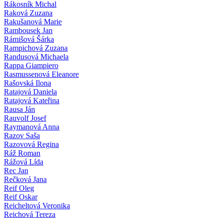
Rákosník Michal
Raková Zuzana
Rakušanová Marie
Rambousek Jan
Rámišová Šárka
Rampichová Zuzana
Randusová Michaela
Rappa Giampiero
Rasmussenová Eleanore
Rašovská Ilona
Ratajová Daniela
Ratajová Kateřina
Rausa Ján
Rauvolf Josef
Raymanová Anna
Razov Saša
Razovová Regina
Ráž Roman
Rážová Lída
Rec Jan
Rečková Jana
Reif Oleg
Reif Oskar
Reicheltová Veronika
Reichová Tereza