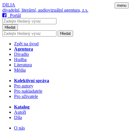
DILIA
menu
divadelní, literární, audiovizuální agentura, z.s.
Portál
Hledat
Hledat
Zpět na úvod
Agentura
Divadlo
Hudba
Literatura
Média
Kolektivní správa
Pro autory
Pro nakladatele
Pro uživatele
Katalog
Autoři
Díla
O nás