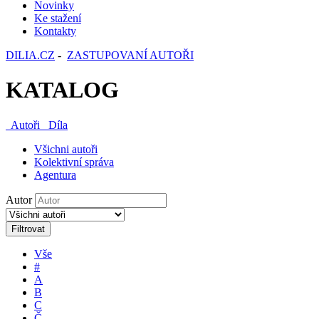
Novinky
Ke stažení
Kontakty
DILIA.CZ
-
ZASTUPOVANÍ AUTOŘI
KATALOG
Autoři
Díla
Všichni autoři
Kolektivní správa
Agentura
Autor
Filtrovat
Vše
#
A
B
C
Č