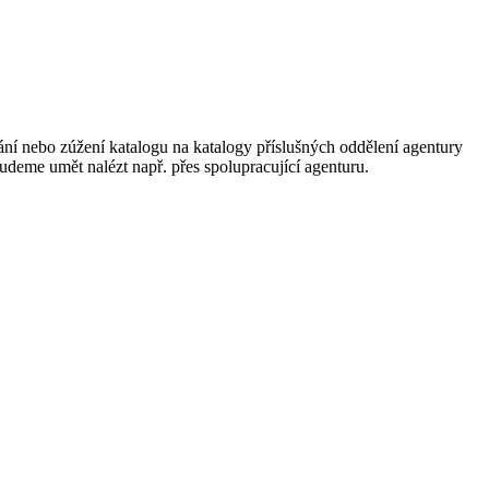
ání nebo zúžení katalogu na katalogy příslušných oddělení agentury
 budeme umět nalézt např. přes spolupracující agenturu.