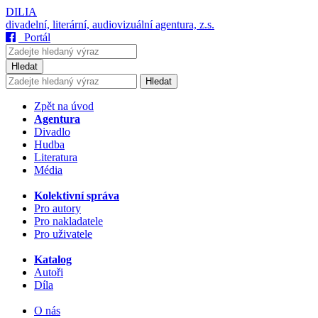
DILIA
divadelní, literární, audiovizuální agentura, z.s.
Portál
Hledat
Hledat
Zpět na úvod
Agentura
Divadlo
Hudba
Literatura
Média
Kolektivní správa
Pro autory
Pro nakladatele
Pro uživatele
Katalog
Autoři
Díla
O nás