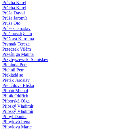
Průcha Karel
Průcha Karel
Průša David
Průša Jaromír
Pruša Oto
Průšek Jaroslav
Prušinovský Jan
Průšová Karolína
Prymak Tereza
Przeczek Vilém
Prześluga Malina
Przybyszewski Stanisław
Přebinda Petr
Přehnil Petr
Překládá se
Přeták Jaroslav
Přeučilová Eliška
Přibáň Michal
Přibík Oldřich
Příborská Olga
Přibský Vladimír
Přibský Vladimír
Přibyl Daniel
Přibylová Irena
Přibylová Marie