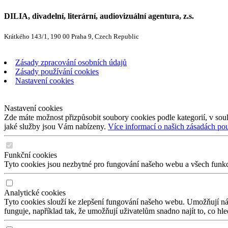
DILIA, divadelní, literární, audiovizuální agentura, z.s.
Krátkého 143/1, 190 00 Praha 9, Czech Republic
Zásady zpracování osobních údajů
Zásady používání cookies
Nastavení cookies
Nastavení cookies
Zde máte možnost přizpůsobit soubory cookies podle kategorií, v soul
jaké služby jsou Vám nabízeny.
Více informací o našich zásadách po
Funkční cookies
Tyto cookies jsou nezbytné pro fungování našeho webu a všech funkcí,
Analytické cookies
Tyto cookies slouží ke zlepšení fungování našeho webu. Umožňují nám
funguje, například tak, že umožňují uživatelům snadno najít to, co hl