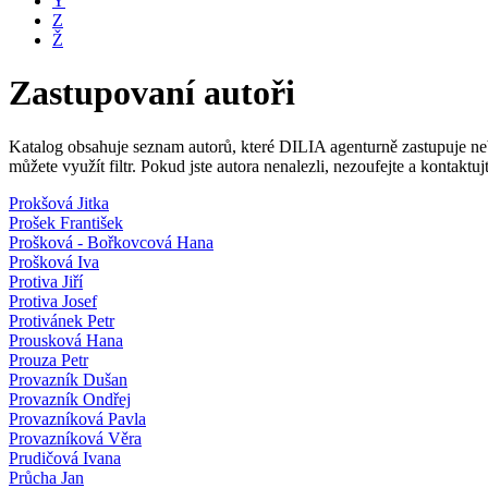
Y
Z
Ž
Zastupovaní autoři
Katalog obsahuje seznam autorů, které DILIA agenturně zastupuje nebo
můžete využít filtr. Pokud jste autora nenalezli, nezoufejte a kontakt
Prokšová Jitka
Prošek František
Prošková - Bořkovcová Hana
Prošková Iva
Protiva Jiří
Protiva Josef
Protivánek Petr
Prousková Hana
Prouza Petr
Provazník Dušan
Provazník Ondřej
Provazníková Pavla
Provazníková Věra
Prudičová Ivana
Průcha Jan