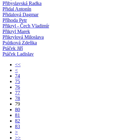
Přibyslavská Radka
Přidal Antonín
Přidalová Dagmar
Příhoda Petr
Přikryl - Čech Vladimír
Přikryl Marek
Přikrylová Miloslava
Psůtková Zdeňka
Ptáček Jiří
Ptáček Ladislav
<<
<
74
75
76
77
78
79
80
81
82
83
>
>>