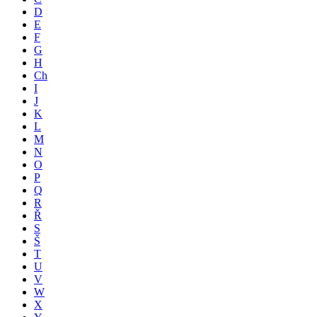
D
E
F
G
H
Ch
I
J
K
L
M
N
O
P
Q
R
Ř
S
Š
T
U
V
W
X