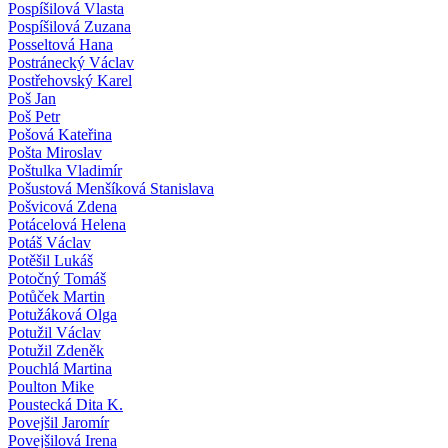
Pospíšilová Vlasta
Pospíšilová Zuzana
Posseltová Hana
Postránecký Václav
Postřehovský Karel
Poš Jan
Poš Petr
Pošová Kateřina
Pošta Miroslav
Poštulka Vladimír
Pošustová Menšíková Stanislava
Pošvicová Zdena
Potácelová Helena
Potáš Václav
Potěšil Lukáš
Potočný Tomáš
Potůček Martin
Potužáková Olga
Potužil Václav
Potužil Zdeněk
Pouchlá Martina
Poulton Mike
Poustecká Dita K.
Povejšil Jaromír
Povejšilová Irena