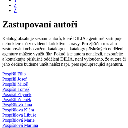
Y
Z
Ž
Zastupovaní autoři
Katalog obsahuje seznam autorů, které DILIA agenturně zastupuje
nebo které má v evidenci kolektivní správy. Pro zjištění rozsahu
zastupování nebo zúžení katalogu na katalogy příslušných oddělení
agentury můžete využít filtr. Pokud jste autora nenalezli, nezoufejte
a kontaktujte příslušné oddělení DILIA, není vyloučeno, že autora či
jeho dědice budeme umět nalézt např. přes spolupracující agenturu.
Pospíšil Filip
Pospíšil Josef
Pospíšil Miloš
Pospíšil Tomáš
Pospíšil Zbyněk
Pospíšil Zdeněk
Pospíšilová Jana
Pospíšilová Klára
Pospíšilová Libuše
Pospíšilová Marie
Pospíšilová Martina