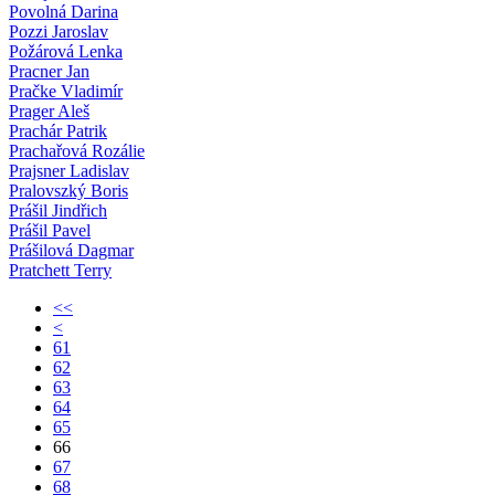
Povolná Darina
Pozzi Jaroslav
Požárová Lenka
Pracner Jan
Pračke Vladimír
Prager Aleš
Prachár Patrik
Prachařová Rozálie
Prajsner Ladislav
Pralovszký Boris
Prášil Jindřich
Prášil Pavel
Prášilová Dagmar
Pratchett Terry
<<
<
61
62
63
64
65
66
67
68