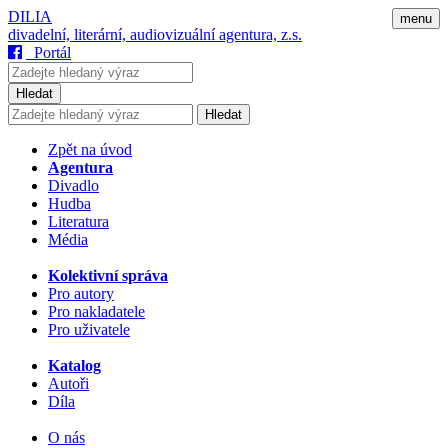
DILIA
menu
divadelní, literární, audiovizuální agentura, z.s.
Portál
Hledat
Hledat
Zpět na úvod
Agentura
Divadlo
Hudba
Literatura
Média
Kolektivní správa
Pro autory
Pro nakladatele
Pro uživatele
Katalog
Autoři
Díla
O nás