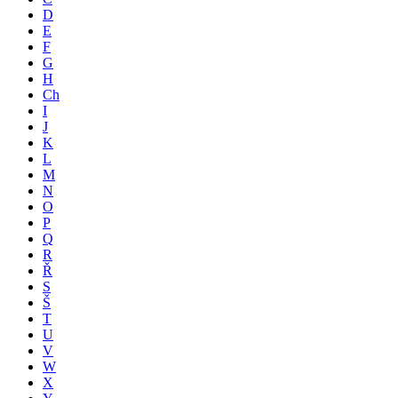
D
E
F
G
H
Ch
I
J
K
L
M
N
O
P
Q
R
Ř
S
Š
T
U
V
W
X