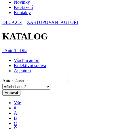
Novinky
Ke stažení
Kontakty
DILIA.CZ
-
ZASTUPOVANÍ AUTOŘI
KATALOG
Autoři
Díla
Všichni autoři
Kolektivní správa
Agentura
Autor
Filtrovat
Vše
#
A
B
C
Č