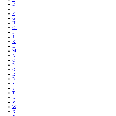
D
E
F
G
H
Ch
I
J
K
L
M
N
O
P
Q
R
Ř
S
Š
T
U
V
W
X