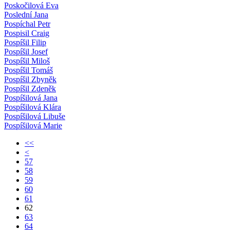
Poskočilová Eva
Poslední Jana
Pospíchal Petr
Pospisil Craig
Pospíšil Filip
Pospíšil Josef
Pospíšil Miloš
Pospíšil Tomáš
Pospíšil Zbyněk
Pospíšil Zdeněk
Pospíšilová Jana
Pospíšilová Klára
Pospíšilová Libuše
Pospíšilová Marie
<<
<
57
58
59
60
61
62
63
64