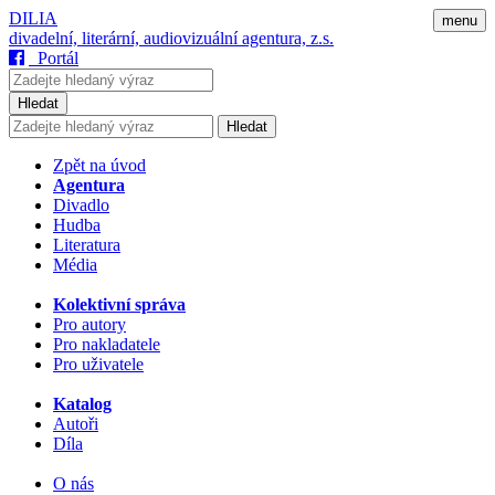
DILIA
menu
divadelní, literární, audiovizuální agentura, z.s.
Portál
Hledat
Hledat
Zpět na úvod
Agentura
Divadlo
Hudba
Literatura
Média
Kolektivní správa
Pro autory
Pro nakladatele
Pro uživatele
Katalog
Autoři
Díla
O nás