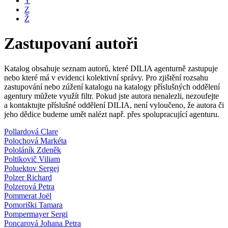
Y
Z
Ž
Zastupovaní autoři
Katalog obsahuje seznam autorů, které DILIA agenturně zastupuje
nebo které má v evidenci kolektivní správy. Pro zjištění rozsahu
zastupování nebo zúžení katalogu na katalogy příslušných oddělení
agentury můžete využít filtr. Pokud jste autora nenalezli, nezoufejte
a kontaktujte příslušné oddělení DILIA, není vyloučeno, že autora či
jeho dědice budeme umět nalézt např. přes spolupracující agenturu.
Pollardová Clare
Polochová Markéta
Pololáník Zdeněk
Poltikovič Viliam
Poluektov Sergej
Polzer Richard
Polzerová Petra
Pommerat Joël
Pomoriški Tamara
Pompermayer Sergi
Poncarová Johana Petra