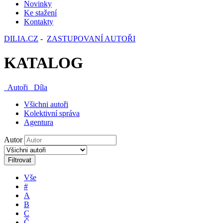
Novinky
Ke stažení
Kontakty
DILIA.CZ
-
ZASTUPOVANÍ AUTOŘI
KATALOG
Autoři
Díla
Všichni autoři
Kolektivní správa
Agentura
Autor
Filtrovat
Vše
#
A
B
C
Č