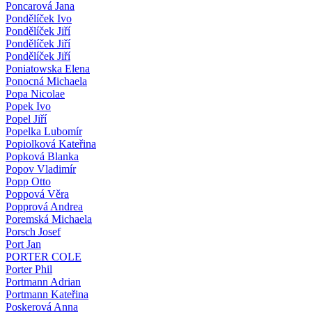
Poncarová Jana
Pondělíček Ivo
Pondělíček Jiří
Pondělíček Jiří
Pondělíček Jiří
Poniatowska Elena
Ponocná Michaela
Popa Nicolae
Popek Ivo
Popel Jiří
Popelka Lubomír
Popiolková Kateřina
Popková Blanka
Popov Vladimír
Popp Otto
Poppová Věra
Popprová Andrea
Poremská Michaela
Porsch Josef
Port Jan
PORTER COLE
Porter Phil
Portmann Adrian
Portmann Kateřina
Poskerová Anna