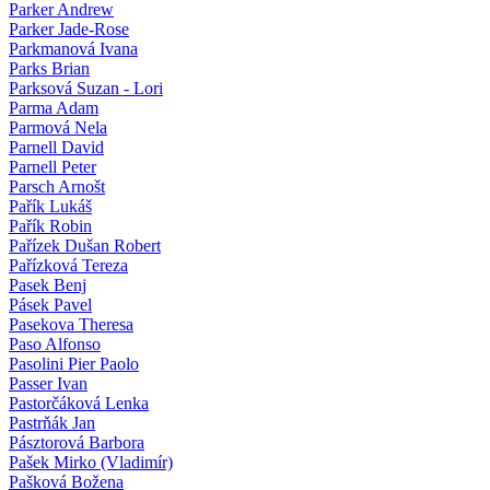
Parker Andrew
Parker Jade-Rose
Parkmanová Ivana
Parks Brian
Parksová Suzan - Lori
Parma Adam
Parmová Nela
Parnell David
Parnell Peter
Parsch Arnošt
Pařík Lukáš
Pařík Robin
Pařízek Dušan Robert
Pařízková Tereza
Pasek Benj
Pásek Pavel
Pasekova Theresa
Paso Alfonso
Pasolini Pier Paolo
Passer Ivan
Pastorčáková Lenka
Pastrňák Jan
Pásztorová Barbora
Pašek Mirko (Vladimír)
Pašková Božena