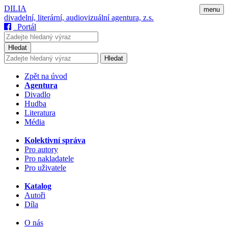
DILIA
menu
divadelní, literární, audiovizuální agentura, z.s.
Portál
Hledat
Hledat
Zpět na úvod
Agentura
Divadlo
Hudba
Literatura
Média
Kolektivní správa
Pro autory
Pro nakladatele
Pro uživatele
Katalog
Autoři
Díla
O nás