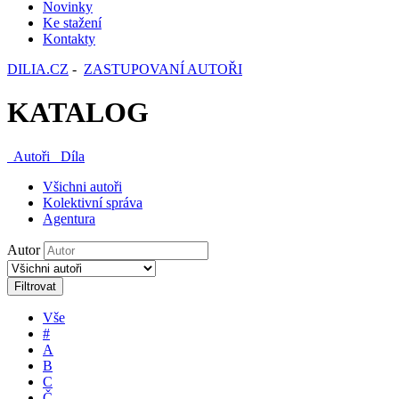
Novinky
Ke stažení
Kontakty
DILIA.CZ
-
ZASTUPOVANÍ AUTOŘI
KATALOG
Autoři
Díla
Všichni autoři
Kolektivní správa
Agentura
Autor
Filtrovat
Vše
#
A
B
C
Č