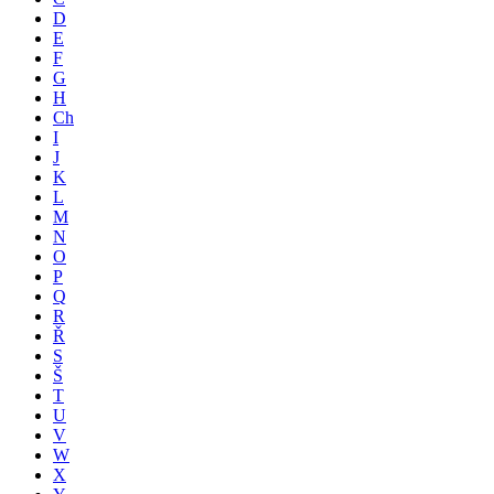
D
E
F
G
H
Ch
I
J
K
L
M
N
O
P
Q
R
Ř
S
Š
T
U
V
W
X