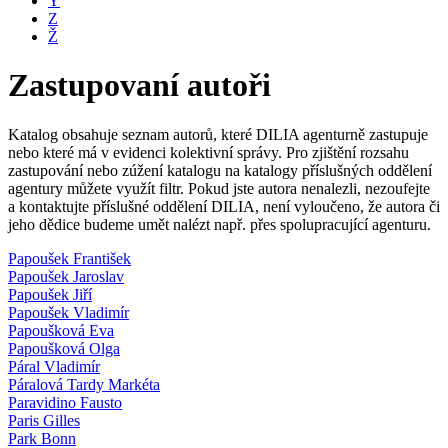
Y
Z
Ž
Zastupovaní autoři
Katalog obsahuje seznam autorů, které DILIA agenturně zastupuje
nebo které má v evidenci kolektivní správy. Pro zjištění rozsahu
zastupování nebo zúžení katalogu na katalogy příslušných oddělení
agentury můžete využít filtr. Pokud jste autora nenalezli, nezoufejte
a kontaktujte příslušné oddělení DILIA, není vyloučeno, že autora či
jeho dědice budeme umět nalézt např. přes spolupracující agenturu.
Papoušek František
Papoušek Jaroslav
Papoušek Jiří
Papoušek Vladimír
Papoušková Eva
Papoušková Olga
Páral Vladimír
Páralová Tardy Markéta
Paravidino Fausto
Paris Gilles
Park Bonn