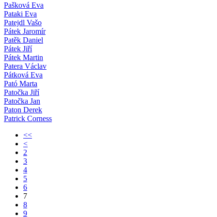
Pašková Eva
Pataki Eva
Patejdl Vašo
Pátek Jaromír
Patěk Daniel
Pátek Jiří
Pátek Martin
Patera Václav
Pátková Eva
Pató Marta
Patočka Jiří
Patočka Jan
Paton Derek
Patrick Corness
<<
<
2
3
4
5
6
7
8
9