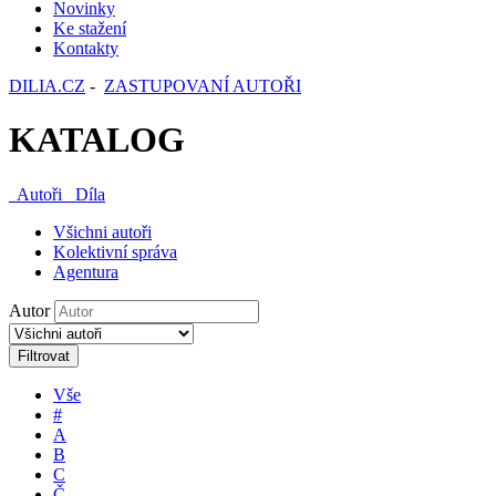
Novinky
Ke stažení
Kontakty
DILIA.CZ
-
ZASTUPOVANÍ AUTOŘI
KATALOG
Autoři
Díla
Všichni autoři
Kolektivní správa
Agentura
Autor
Filtrovat
Vše
#
A
B
C
Č