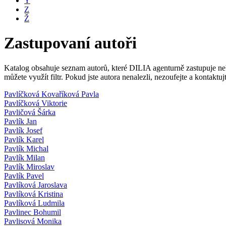
Y
Z
Ž
Zastupovaní autoři
Katalog obsahuje seznam autorů, které DILIA agenturně zastupuje nebo
můžete využít filtr. Pokud jste autora nenalezli, nezoufejte a kontakt
Pavlíčková Kovaříková Pavla
Pavlíčková Viktorie
Pavličová Šárka
Pavlík Jan
Pavlík Josef
Pavlík Karel
Pavlík Michal
Pavlík Milan
Pavlík Miroslav
Pavlík Pavel
Pavlíková Jaroslava
Pavlíková Kristina
Pavlíková Ludmila
Pavlinec Bohumil
Pavlisová Monika