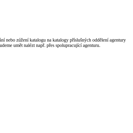
ání nebo zúžení katalogu na katalogy příslušných oddělení agentury
 budeme umět nalézt např. přes spolupracující agenturu.