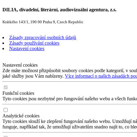
DILIA, divadelní, literární, audiovizuální agentura, z.s.
Krátkého 143/1, 190 00 Praha 9, Czech Republic
Zásady zpracování osobních údajů
Zásady používání cookies
Nastavení cookies
Nastavení cookies
Zde máte možnost přizpůsobit soubory cookies podle kategorií, v soul
jaké služby jsou Vám nabízeny.
Více informací o našich zásadách po
Funkční cookies
Tyto cookies jsou nezbytné pro fungování našeho webu a všech funkcí,
Analytické cookies
Tyto cookies slouží ke zlepšení fungování našeho webu. Umožňují nám
funguje, například tak, že umožňují uživatelům snadno najít to, co hl