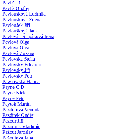
Pavliš Jiří
Pavliš Ondřej
Pavlousková Ludmila
Pavlousková Zdena
Pavloušek Jiří
Pavloušková Jana
Pavlová - Šlapáková Irena
Pavlová Olga
Pavlova Olga
Pavlová Zuzana
Pavlovská Stella
Pavlovsky Eduardo
Pavlovský Jiří
Pavlovský Petr
Pawlowska Halina
Payne C.D.
Payne Nick
Payne Petr
Paytok Martin
Pazderová Vendula
Pazdírek Ondřej
Pazour Jiří
Pazourek Vladimír
Pažout Jaroslav
Pažoutová Jana