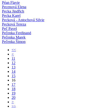
Péan Flavie
Pecenová Elena
Pecka Jindřich
Pecka Karel
Pecková - Antochová Silvie
Pecková Tereza
Peč Pavel
Pečenka Ferdinand
Pečenka Marek
Pečenka Šimon
<<
<
11
12
13
14
15
16
17
18
19
20
>
>>