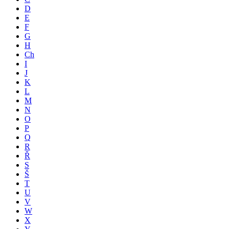
D
E
F
G
H
Ch
I
J
K
L
M
N
O
P
Q
R
Ř
S
Š
T
U
V
W
X