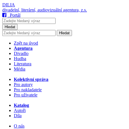
DILIA
divadelní, literární, audiovizuální agentura, z.s.
Portál
Hledat
Hledat
Zpět na úvod
Agentura
Divadlo
Hudba
Literatura
Média
Kolektivní správa
Pro autory
Pro nakladatele
Pro uživatele
Katalog
Autoři
Díla
O nás