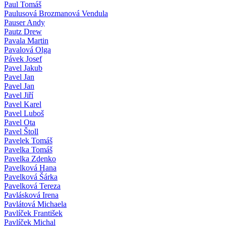
Paul Tomáš
Paulusová Brozmanová Vendula
Pauser Andy
Pautz Drew
Pavala Martin
Pavalová Olga
Pávek Josef
Pavel Jakub
Pavel Jan
Pavel Jan
Pavel Jiří
Pavel Karel
Pavel Luboš
Pavel Ota
Pavel Štoll
Pavelek Tomáš
Pavelka Tomáš
Pavelka Zdenko
Pavelková Hana
Pavelková Šárka
Pavelková Tereza
Pavlásková Irena
Pavlátová Michaela
Pavlíček František
Pavlíček Michal