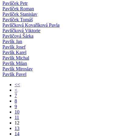
Pavlíček Petr
Pavlíček Roman
Pavlíček Stanislav
Pavlíček Tomáš
Pavlíčková Kovaříková Pavla
Pavlíčková Viktorie
Pavličová Šárka
Pavlík Jan
Pavlík Josef
Pavlík Karel
Pavlík Michal
Pavlík Milan
Pavlík Miroslav
Pavlík Pavel
<<
<
7
8
9
10
11
12
13
14