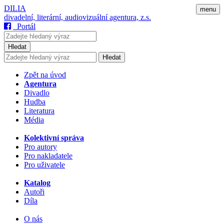
DILIA
menu
divadelní, literární, audiovizuální agentura, z.s.
Portál
Hledat
Hledat
Zpět na úvod
Agentura
Divadlo
Hudba
Literatura
Média
Kolektivní správa
Pro autory
Pro nakladatele
Pro uživatele
Katalog
Autoři
Díla
O nás