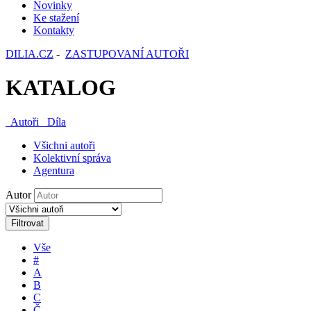
Novinky
Ke stažení
Kontakty
DILIA.CZ
-
ZASTUPOVANÍ AUTOŘI
KATALOG
Autoři
Díla
Všichni autoři
Kolektivní správa
Agentura
Autor
Filtrovat
Vše
#
A
B
C
Č