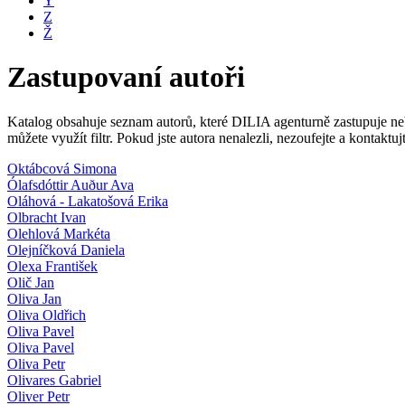
Y
Z
Ž
Zastupovaní autoři
Katalog obsahuje seznam autorů, které DILIA agenturně zastupuje nebo
můžete využít filtr. Pokud jste autora nenalezli, nezoufejte a kontakt
Oktábcová Simona
Ólafsdóttir Auður Ava
Oláhová - Lakatošová Erika
Olbracht Ivan
Olehlová Markéta
Olejníčková Daniela
Olexa František
Olič Jan
Oliva Jan
Oliva Oldřich
Oliva Pavel
Oliva Pavel
Oliva Petr
Olivares Gabriel
Oliver Petr