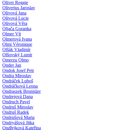
Oliver Reggie
Oliverius Jaroslav
Olivová Jana
Olivová Lucie
Olivová Věra
Oljača Goranka
Olmer Vít
Olmerová Ivana
Olmi Véronique
Olšák Vladimír
Olšovský Lumír
Omerzu Olmo
Onder Jan
Ondok Josef Petr
Ondra Miroslav
Ondráček Luboš
Ondráčková Leona
Ondraszek Bronislav
Ondrejová Dana
Ondruch Pavel
Ondruš Miroslav
Ondruš Radek
Ondrušová Marta
Ondryášová Jitka
Ondřejková Kateřina