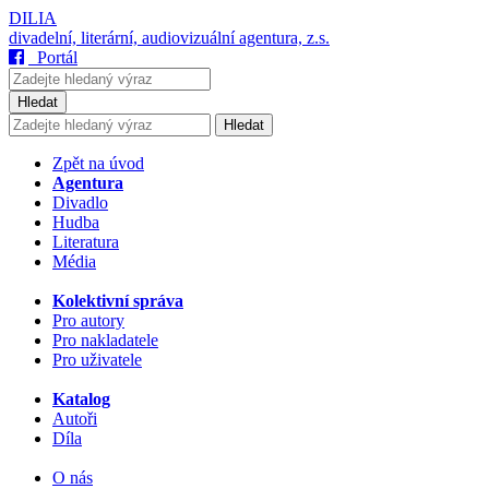
DILIA
divadelní, literární, audiovizuální agentura, z.s.
Portál
Hledat
Hledat
Zpět na úvod
Agentura
Divadlo
Hudba
Literatura
Média
Kolektivní správa
Pro autory
Pro nakladatele
Pro uživatele
Katalog
Autoři
Díla
O nás