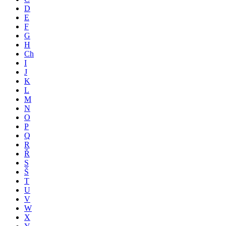
D
E
F
G
H
Ch
I
J
K
L
M
N
O
P
Q
R
Ř
S
Š
T
U
V
W
X