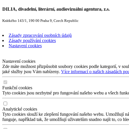
DILIA, divadelní, literární, audiovizuální agentura, z.s.
Krátkého 143/1, 190 00 Praha 9, Czech Republic
Zásady zpracování osobních údajů
Zásady používání cookies
Nastavení cookies
Nastavení cookies
Zde máte možnost přizpůsobit soubory cookies podle kategorií, v soul
jaké služby jsou Vám nabízeny.
Více informací o našich zásadách po
Funkční cookies
Tyto cookies jsou nezbytné pro fungování našeho webu a všech funkcí,
Analytické cookies
Tyto cookies slouží ke zlepšení fungování našeho webu. Umožňují nám
funguje, například tak, že umožňují uživatelům snadno najít to, co hl