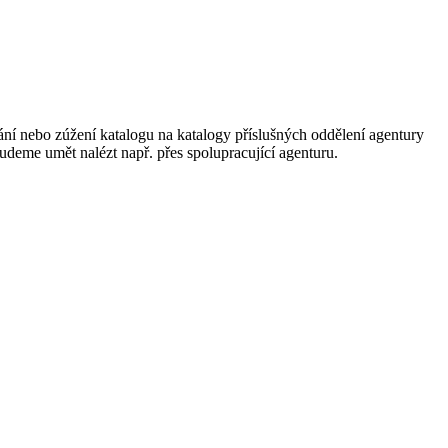
ání nebo zúžení katalogu na katalogy příslušných oddělení agentury
 budeme umět nalézt např. přes spolupracující agenturu.