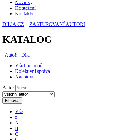
Novinky
Ke stažení
Kontakty
DILIA.CZ
-
ZASTUPOVANÍ AUTOŘI
KATALOG
Autoři
Díla
Všichni autoři
Kolektivní správa
Agentura
Autor
Filtrovat
Vše
#
A
B
C
Č