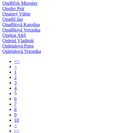
Ondříček Miroslav
Onufer Petr
Opatrný Vilém
Opatřil Jan
Opatřilová Karolína
Opatřilová Veronika
Opekar Aleš
Opletal Vladimír
Opletalová Petra
Opletalová Veronika
<<
<
1
2
3
4
5
6
7
8
9
10
>
>>