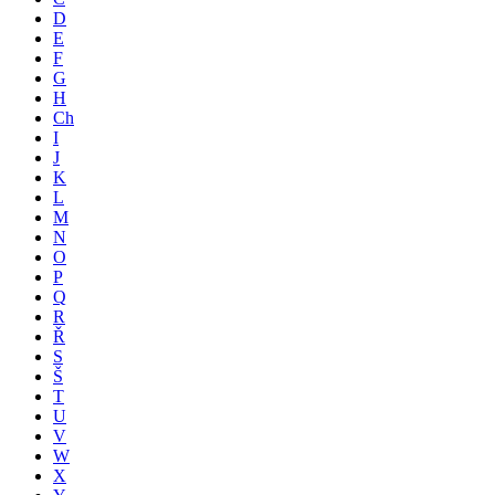
D
E
F
G
H
Ch
I
J
K
L
M
N
O
P
Q
R
Ř
S
Š
T
U
V
W
X