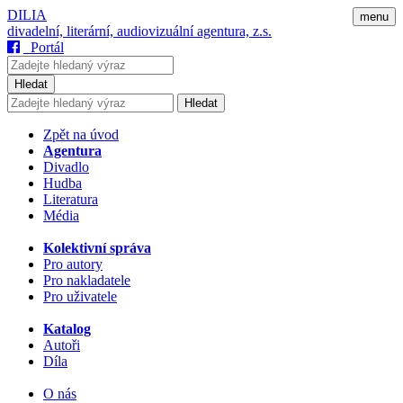
DILIA
menu
divadelní, literární, audiovizuální agentura, z.s.
Portál
Hledat
Hledat
Zpět na úvod
Agentura
Divadlo
Hudba
Literatura
Média
Kolektivní správa
Pro autory
Pro nakladatele
Pro uživatele
Katalog
Autoři
Díla
O nás