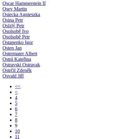
Oscar Hammerstein II
Osev Martin
Osiecka Agnieszka
Osina Petr
Oslzlý Petr
Osolsobě Ivo
Osolsobě Petr
Ostapenko Igor
Osten Jan
Ostermaier Albert
Ostrá Kateřina
Ostravski Ostravak
Ostrčil Zdeněk
Osvald Jiří
<<
<
4
5
6
7
8
9
10
11