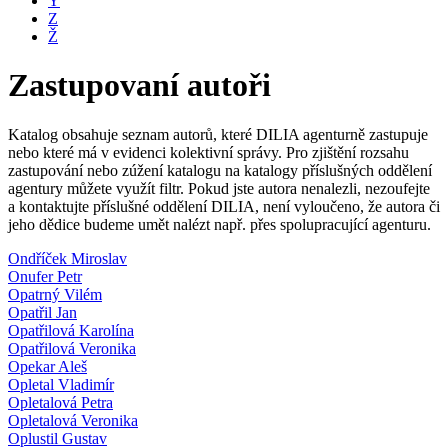
Y
Z
Ž
Zastupovaní autoři
Katalog obsahuje seznam autorů, které DILIA agenturně zastupuje
nebo které má v evidenci kolektivní správy. Pro zjištění rozsahu
zastupování nebo zúžení katalogu na katalogy příslušných oddělení
agentury můžete využít filtr. Pokud jste autora nenalezli, nezoufejte
a kontaktujte příslušné oddělení DILIA, není vyloučeno, že autora či
jeho dědice budeme umět nalézt např. přes spolupracující agenturu.
Ondříček Miroslav
Onufer Petr
Opatrný Vilém
Opatřil Jan
Opatřilová Karolína
Opatřilová Veronika
Opekar Aleš
Opletal Vladimír
Opletalová Petra
Opletalová Veronika
Oplustil Gustav