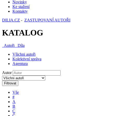
Novinky
Ke stažení
Kontakty
DILIA.CZ
-
ZASTUPOVANÍ AUTOŘI
KATALOG
Autoři
Díla
Všichni autoři
Kolektivní správa
Agentura
Autor
Filtrovat
Vše
#
A
B
C
Č