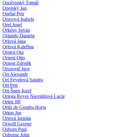
Opočenský Tomáš
Opolský Jan
Opršal Petr
Oravová Isabela
Orel Josef
Örkény István
Orlando Daniela
Orlová Jana
Orlová Kateřina
Ornest Ota
Ornest Otto
Ornest Zdeněk
Orozovič Igor
Ort Alexandr
Ort Feyglová Sandra
Ort Petr
Ort-Šnep Jozef
Ortega Reyes Navrátilová Lucie
Orten Jiří
Ortíz de Gondra Borja
Orton Joe
Ortová Jarmila
Orwell George
Osborn Paul
Osborne John