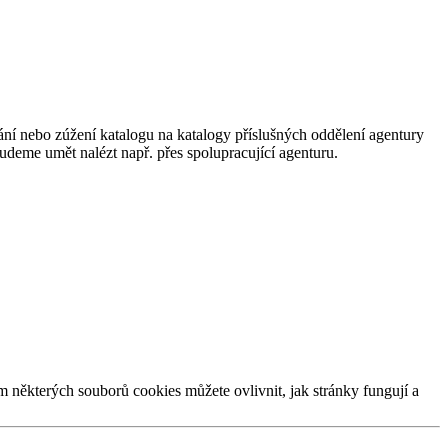
ání nebo zúžení katalogu na katalogy příslušných oddělení agentury
 budeme umět nalézt např. přes spolupracující agenturu.
m některých souborů cookies můžete ovlivnit, jak stránky fungují a