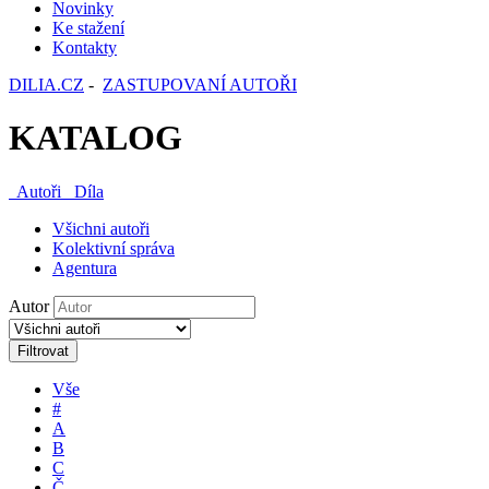
Novinky
Ke stažení
Kontakty
DILIA.CZ
-
ZASTUPOVANÍ AUTOŘI
KATALOG
Autoři
Díla
Všichni autoři
Kolektivní správa
Agentura
Autor
Filtrovat
Vše
#
A
B
C
Č