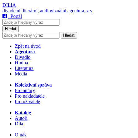
DILIA
divadelní, literární, audiovizuální agentura, z.s.
Portál
Hledat
Hledat
Zpět na úvod
Agentura
Divadlo
Hudba
Literatura
Média
Kolektivní správa
Pro autory
Pro nakladatele
Pro uživatele
Katalog
Autoři
Díla
O nás