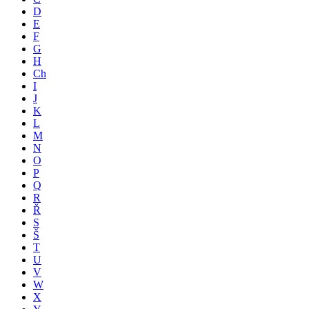
D
E
F
G
H
Ch
I
J
K
L
M
N
O
P
Q
R
Ř
S
Š
T
U
V
W
X