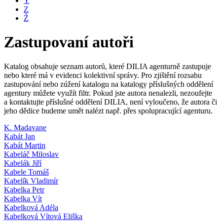
Y
Z
Ž
Zastupovaní autoři
Katalog obsahuje seznam autorů, které DILIA agenturně zastupuje
nebo které má v evidenci kolektivní správy. Pro zjištění rozsahu
zastupování nebo zúžení katalogu na katalogy příslušných oddělení
agentury můžete využít filtr. Pokud jste autora nenalezli, nezoufejte
a kontaktujte příslušné oddělení DILIA, není vyloučeno, že autora či
jeho dědice budeme umět nalézt např. přes spolupracující agenturu.
K. Madavane
Kabát Jan
Kabát Martin
Kabeláč Miloslav
Kabelák Jiří
Kabele Tomáš
Kabelík Vladimír
Kabelka Petr
Kabelka Vít
Kabelková Adéla
Kabelková Vítová Eliška