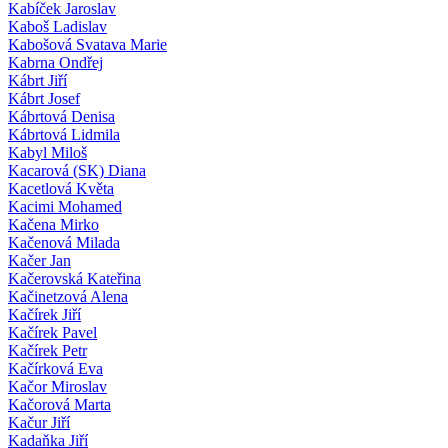
Kabíček Jaroslav
Kaboš Ladislav
Kabošová Svatava Marie
Kabrna Ondřej
Kábrt Jiří
Kábrt Josef
Kábrtová Denisa
Kábrtová Lidmila
Kabyl Miloš
Kacarová (SK) Diana
Kacetlová Květa
Kacimi Mohamed
Kačena Mirko
Kačenová Milada
Kačer Jan
Kačerovská Kateřina
Kačinetzová Alena
Kačírek Jiří
Kačírek Pavel
Kačírek Petr
Kačírková Eva
Kačor Miroslav
Kačorová Marta
Kačur Jiří
Kadaňka Jiří