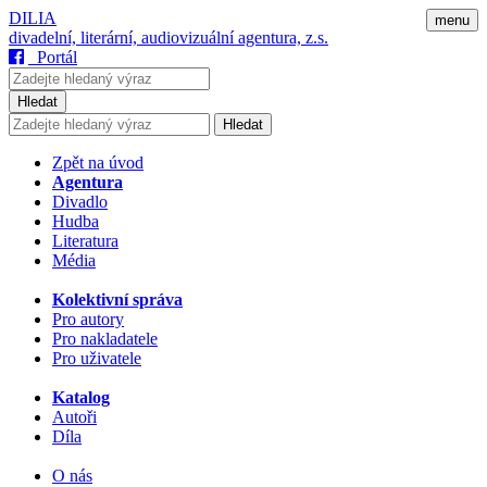
DILIA
menu
divadelní, literární, audiovizuální agentura, z.s.
Portál
Hledat
Hledat
Zpět na úvod
Agentura
Divadlo
Hudba
Literatura
Média
Kolektivní správa
Pro autory
Pro nakladatele
Pro uživatele
Katalog
Autoři
Díla
O nás