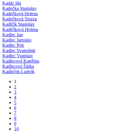
Kadár Ján
Kadečka Stanislav
Kadečková Helena
Kadečková Tereza
Kadlčík Stanislav
Kadlčíková Helena
Kadlec Jan
Kadlec Jaroslav
Kadlec Petr
Kadlec Svatopluk
Kadlec Vratislav
Kadlecová Kateřina
Kadlecová Šárka
Kadleček Ludvík
1
2
3
4
5
6
7
8
9
10