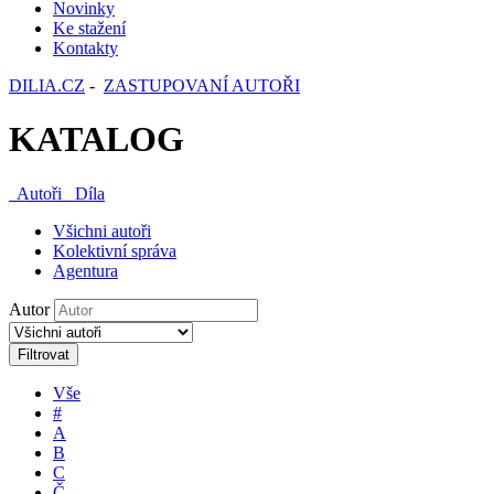
Novinky
Ke stažení
Kontakty
DILIA.CZ
-
ZASTUPOVANÍ AUTOŘI
KATALOG
Autoři
Díla
Všichni autoři
Kolektivní správa
Agentura
Autor
Filtrovat
Vše
#
A
B
C
Č