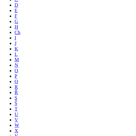
D
E
F
G
H
Ch
I
J
K
L
M
N
O
P
Q
R
Ř
S
Š
T
U
V
W
X