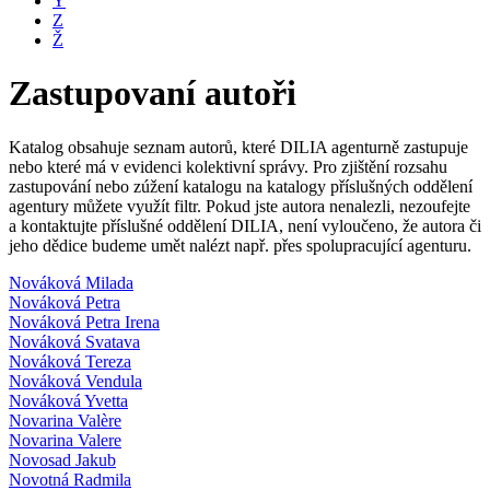
Y
Z
Ž
Zastupovaní autoři
Katalog obsahuje seznam autorů, které DILIA agenturně zastupuje
nebo které má v evidenci kolektivní správy. Pro zjištění rozsahu
zastupování nebo zúžení katalogu na katalogy příslušných oddělení
agentury můžete využít filtr. Pokud jste autora nenalezli, nezoufejte
a kontaktujte příslušné oddělení DILIA, není vyloučeno, že autora či
jeho dědice budeme umět nalézt např. přes spolupracující agenturu.
Nováková Milada
Nováková Petra
Nováková Petra Irena
Nováková Svatava
Nováková Tereza
Nováková Vendula
Nováková Yvetta
Novarina Valère
Novarina Valere
Novosad Jakub
Novotná Radmila