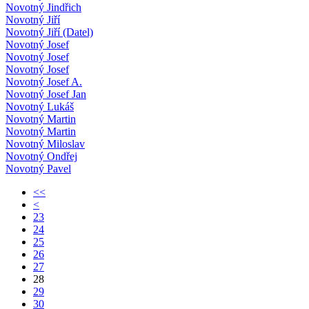
Novotný Jindřich
Novotný Jiří
Novotný Jiří (Datel)
Novotný Josef
Novotný Josef
Novotný Josef
Novotný Josef A.
Novotný Josef Jan
Novotný Lukáš
Novotný Martin
Novotný Martin
Novotný Miloslav
Novotný Ondřej
Novotný Pavel
<<
<
23
24
25
26
27
28
29
30