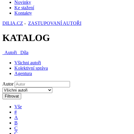
Novinky
Ke stažení
Kontakty
DILIA.CZ
-
ZASTUPOVANÍ AUTOŘI
KATALOG
Autoři
Díla
Všichni autoři
Kolektivní správa
Agentura
Autor
Filtrovat
Vše
#
A
B
C
Č