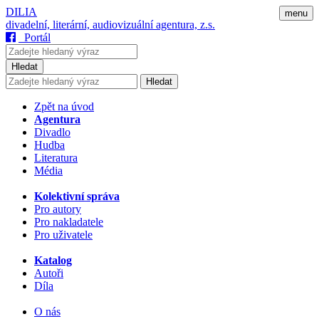
DILIA
menu
divadelní, literární, audiovizuální agentura, z.s.
Portál
Hledat
Hledat
Zpět na úvod
Agentura
Divadlo
Hudba
Literatura
Média
Kolektivní správa
Pro autory
Pro nakladatele
Pro uživatele
Katalog
Autoři
Díla
O nás