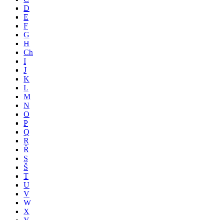
D
E
F
G
H
Ch
I
J
K
L
M
N
O
P
Q
R
Ř
S
Š
T
U
V
W
X