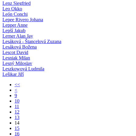
Lenz Siegfried
Leo Okko
León Conchi
Lepee Rivero Johana
Lepper Anne
Lepší Jakub
Lerner Alan Jay
Lesáková - Štancelová Zuzana
Lesáková Božena
Lescot David
Lesniak Milan
Lesný Miloslav
Leszkowová Ludmila
Lešikar Jiří
<<
<
9
10
11
12
13
14
15
16