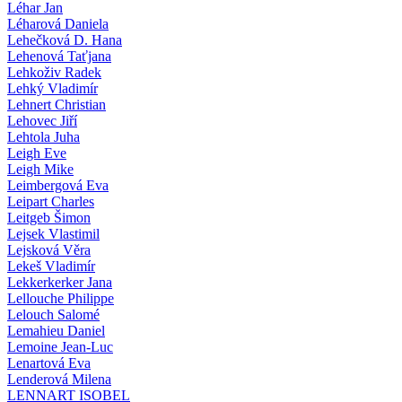
Léhar Jan
Léharová Daniela
Lehečková D. Hana
Lehenová Taťjana
Lehkoživ Radek
Lehký Vladimír
Lehnert Christian
Lehovec Jiří
Lehtola Juha
Leigh Eve
Leigh Mike
Leimbergová Eva
Leipart Charles
Leitgeb Šimon
Lejsek Vlastimil
Lejsková Věra
Lekeš Vladimír
Lekkerkerker Jana
Lellouche Philippe
Lelouch Salomé
Lemahieu Daniel
Lemoine Jean-Luc
Lenartová Eva
Lenderová Milena
LENNART ISOBEL