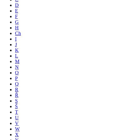
D
E
F
G
H
Ch
I
J
K
L
M
N
O
P
Q
R
Ř
S
Š
T
U
V
W
X