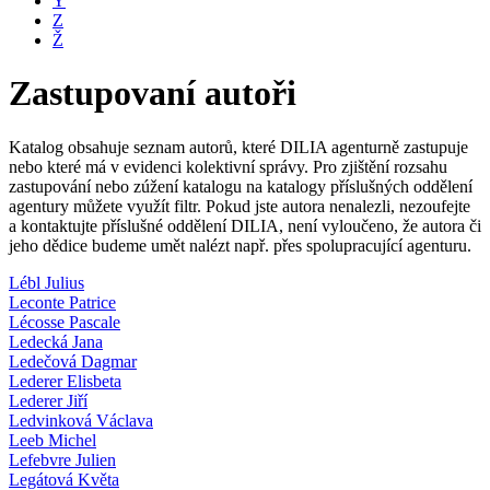
Y
Z
Ž
Zastupovaní autoři
Katalog obsahuje seznam autorů, které DILIA agenturně zastupuje
nebo které má v evidenci kolektivní správy. Pro zjištění rozsahu
zastupování nebo zúžení katalogu na katalogy příslušných oddělení
agentury můžete využít filtr. Pokud jste autora nenalezli, nezoufejte
a kontaktujte příslušné oddělení DILIA, není vyloučeno, že autora či
jeho dědice budeme umět nalézt např. přes spolupracující agenturu.
Lébl Julius
Leconte Patrice
Lécosse Pascale
Ledecká Jana
Ledečová Dagmar
Lederer Elisbeta
Lederer Jiří
Ledvinková Václava
Leeb Michel
Lefebvre Julien
Legátová Květa