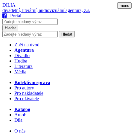
DILIA
menu
divadelní, literární, audiovizuální agentura, z.s.
Portál
Hledat
Hledat
Zpět na úvod
Agentura
Divadlo
Hudba
Literatura
Média
Kolektivní správa
Pro autory
Pro nakladatele
Pro uživatele
Katalog
Autoři
Díla
O nás