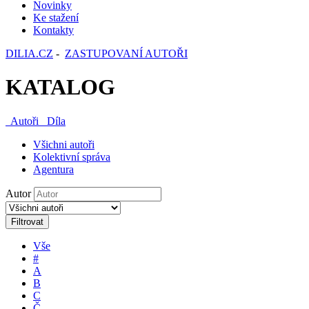
Novinky
Ke stažení
Kontakty
DILIA.CZ
-
ZASTUPOVANÍ AUTOŘI
KATALOG
Autoři
Díla
Všichni autoři
Kolektivní správa
Agentura
Autor
Filtrovat
Vše
#
A
B
C
Č