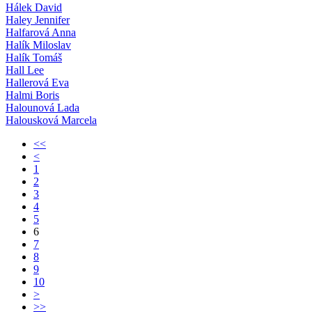
Hálek David
Haley Jennifer
Halfarová Anna
Halík Miloslav
Halík Tomáš
Hall Lee
Hallerová Eva
Halmi Boris
Halounová Lada
Halousková Marcela
<<
<
1
2
3
4
5
6
7
8
9
10
>
>>