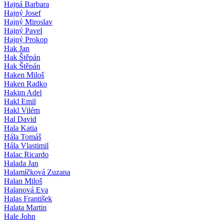
Hajná Barbara
Hajný Josef
Hajný Miroslav
Hajný Pavel
Hajný Prokop
Hak Jan
Hak Štěpán
Hak Štěpán
Haken Miloš
Haken Radko
Hakim Adel
Hakl Emil
Hakl Vilém
Hal David
Hala Katia
Hála Tomáš
Hála Vlastimil
Halac Ricardo
Halada Jan
Halamíčková Zuzana
Halan Miloš
Halanová Eva
Halas František
Halata Martin
Hale John