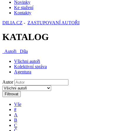
Novinky
Ke stažení
Kontakty
DILIA.CZ
-
ZASTUPOVANÍ AUTOŘI
KATALOG
Autoři
Díla
Všichni autoři
Kolektivní správa
Agentura
Autor
Filtrovat
Vše
#
A
B
C
Č