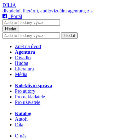
DILIA
divadelní, literární, audiovizuální agentura, z.s.
Portál
Hledat
Hledat
Zpět na úvod
Agentura
Divadlo
Hudba
Literatura
Média
Kolektivní správa
Pro autory
Pro nakladatele
Pro uživatele
Katalog
Autoři
Díla
O nás