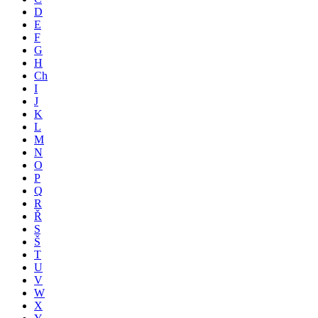
D
E
F
G
H
Ch
I
J
K
L
M
N
O
P
Q
R
Ř
S
Š
T
U
V
W
X