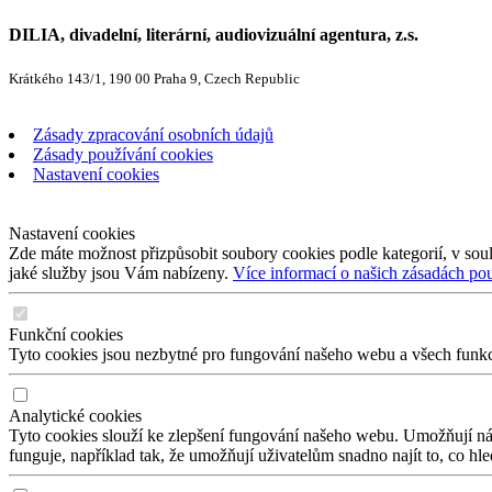
DILIA, divadelní, literární, audiovizuální agentura, z.s.
Krátkého 143/1, 190 00 Praha 9, Czech Republic
Zásady zpracování osobních údajů
Zásady používání cookies
Nastavení cookies
Nastavení cookies
Zde máte možnost přizpůsobit soubory cookies podle kategorií, v soul
jaké služby jsou Vám nabízeny.
Více informací o našich zásadách po
Funkční cookies
Tyto cookies jsou nezbytné pro fungování našeho webu a všech funkcí,
Analytické cookies
Tyto cookies slouží ke zlepšení fungování našeho webu. Umožňují nám
funguje, například tak, že umožňují uživatelům snadno najít to, co hl