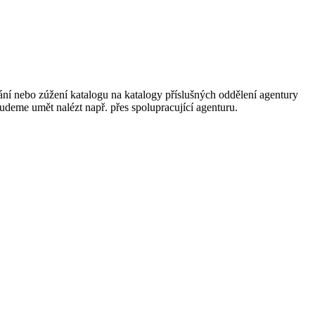
ání nebo zúžení katalogu na katalogy příslušných oddělení agentury
 budeme umět nalézt např. přes spolupracující agenturu.