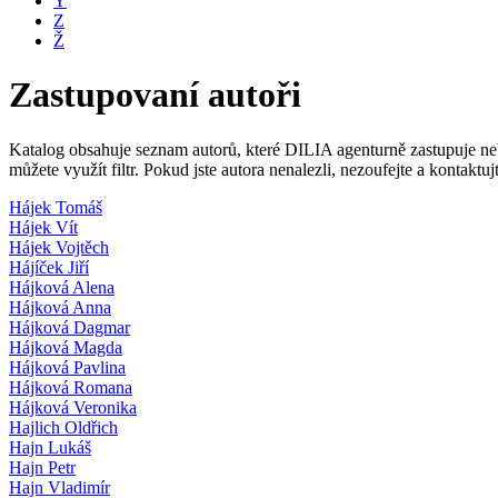
Y
Z
Ž
Zastupovaní autoři
Katalog obsahuje seznam autorů, které DILIA agenturně zastupuje nebo
můžete využít filtr. Pokud jste autora nenalezli, nezoufejte a kontakt
Hájek Tomáš
Hájek Vít
Hájek Vojtěch
Hájíček Jiří
Hájková Alena
Hájková Anna
Hájková Dagmar
Hájková Magda
Hájková Pavlina
Hájková Romana
Hájková Veronika
Hajlich Oldřich
Hajn Lukáš
Hajn Petr
Hajn Vladimír