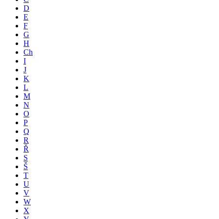
D
E
F
G
H
Ch
I
J
K
L
M
N
O
P
Q
R
Ř
S
Š
T
U
V
W
X