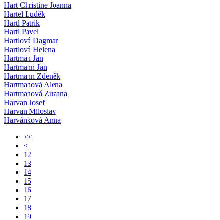
Hart Christine Joanna
Hartel Luděk
Hartl Patrik
Hartl Pavel
Hartlová Dagmar
Hartlová Helena
Hartman Jan
Hartmann Jan
Hartmann Zdeněk
Hartmanová Alena
Hartmanová Zuzana
Harvan Josef
Harvan Miloslav
Harvánková Anna
<<
<
12
13
14
15
16
17
18
19