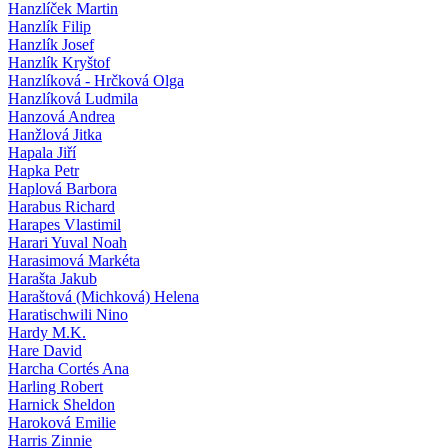
Hanzlíček Martin
Hanzlík Filip
Hanzlík Josef
Hanzlík Kryštof
Hanzlíková - Hrčková Olga
Hanzlíková Ludmila
Hanzová Andrea
Hanžlová Jitka
Hapala Jiří
Hapka Petr
Haplová Barbora
Harabus Richard
Harapes Vlastimil
Harari Yuval Noah
Harasimová Markéta
Harašta Jakub
Haraštová (Michková) Helena
Haratischwili Nino
Hardy M.K.
Hare David
Harcha Cortés Ana
Harling Robert
Harnick Sheldon
Haroková Emilie
Harris Zinnie