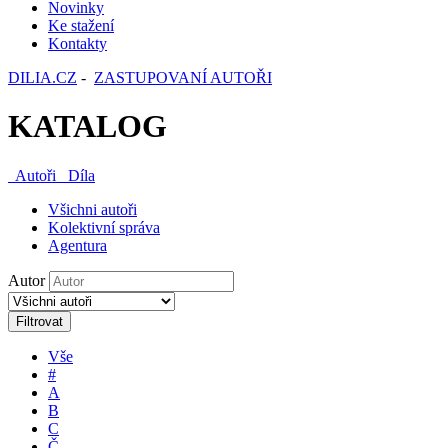
Novinky
Ke stažení
Kontakty
DILIA.CZ
-
ZASTUPOVANÍ AUTOŘI
KATALOG
Autoři
Díla
Všichni autoři
Kolektivní správa
Agentura
Autor
Filtrovat
Vše
#
A
B
C
Č