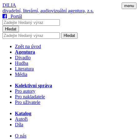
DILIA
menu
divadelní, literární, audiovizuální agentura, z.s.
Portál
Hledat
Hledat
Zpět na úvod
Agentura
Divadlo
Hudba
Literatura
Média
Kolektivní správa
Pro autory
Pro nakladatele
Pro uživatele
Katalog
Autoři
Díla
O nás