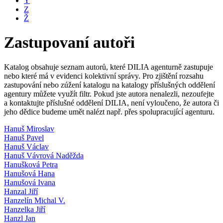
Y
Z
Ž
Zastupovaní autoři
Katalog obsahuje seznam autorů, které DILIA agenturně zastupuje
nebo které má v evidenci kolektivní správy. Pro zjištění rozsahu
zastupování nebo zúžení katalogu na katalogy příslušných oddělení
agentury můžete využít filtr. Pokud jste autora nenalezli, nezoufejte
a kontaktujte příslušné oddělení DILIA, není vyloučeno, že autora či
jeho dědice budeme umět nalézt např. přes spolupracující agenturu.
Hanuš Miroslav
Hanuš Pavel
Hanuš Václav
Hanuš Vávrová Naděžda
Hanušková Petra
Hanušová Hana
Hanušová Ivana
Hanzal Jiří
Hanzelín Michal V.
Hanzelka Jiří
Hanzl Jan