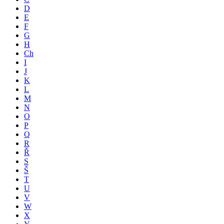
D
E
F
G
H
Ch
I
J
K
L
M
N
O
P
Q
R
Ř
S
Š
T
U
V
W
X