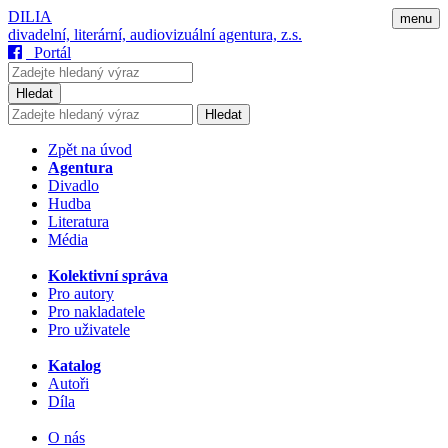
DILIA
menu
divadelní, literární, audiovizuální agentura, z.s.
Portál
Hledat
Hledat
Zpět na úvod
Agentura
Divadlo
Hudba
Literatura
Média
Kolektivní správa
Pro autory
Pro nakladatele
Pro uživatele
Katalog
Autoři
Díla
O nás