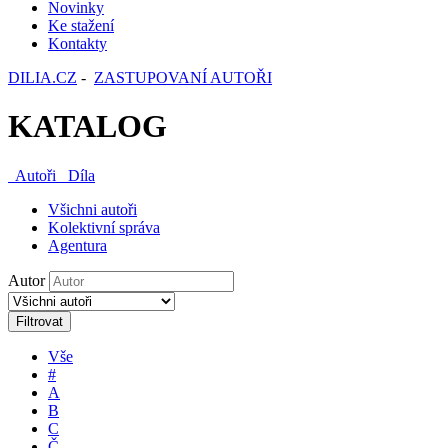
Novinky
Ke stažení
Kontakty
DILIA.CZ
-
ZASTUPOVANÍ AUTOŘI
KATALOG
Autoři
Díla
Všichni autoři
Kolektivní správa
Agentura
Autor
Filtrovat
Vše
#
A
B
C
Č