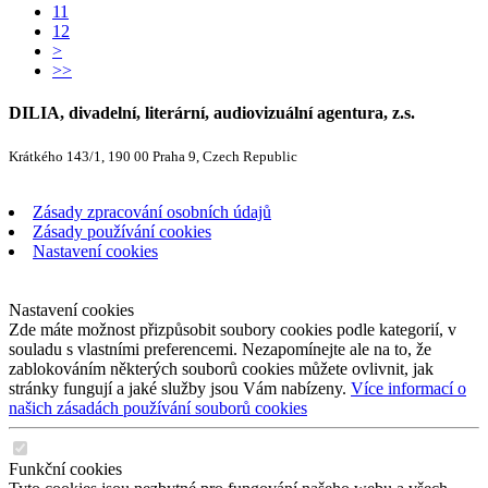
11
12
>
>>
DILIA, divadelní, literární, audiovizuální agentura, z.s.
Krátkého 143/1, 190 00 Praha 9, Czech Republic
Zásady zpracování osobních údajů
Zásady používání cookies
Nastavení cookies
Nastavení cookies
Zde máte možnost přizpůsobit soubory cookies podle kategorií, v
souladu s vlastními preferencemi. Nezapomínejte ale na to, že
zablokováním některých souborů cookies můžete ovlivnit, jak
stránky fungují a jaké služby jsou Vám nabízeny.
Více informací o
našich zásadách používání souborů cookies
Funkční cookies