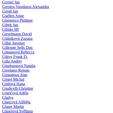
Gerstel Jan
Gersten-Vassilaros Alexandra
Gerstl Jan
Giafferi Anne
Giangreco Philippe
Gibek Jan
Gibián Jiří
Gieselmann David
Gilániková Zuzana
Gillar Jaroslav
Gillespie Sells Dan
Gilmanová Rebecca
Gilroy Frank D.
Giňa Andrej
Ginzburgová Natalia
Giordano Renato
Giraudoux Jean
Girgel Michal
Gistlová Hana
Giudicelli Christian
Gjuričová Adéla
Gladys
Glancová Alžběta
Glaser Martin
Glaserová Světlana