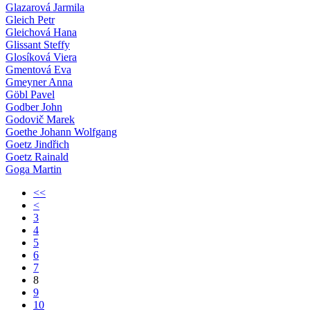
Glazarová Jarmila
Gleich Petr
Gleichová Hana
Glissant Steffy
Glosíková Viera
Gmentová Eva
Gmeyner Anna
Göbl Pavel
Godber John
Godovič Marek
Goethe Johann Wolfgang
Goetz Jindřich
Goetz Rainald
Goga Martin
<<
<
3
4
5
6
7
8
9
10