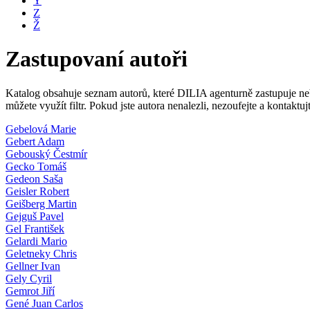
Y
Z
Ž
Zastupovaní autoři
Katalog obsahuje seznam autorů, které DILIA agenturně zastupuje nebo
můžete využít filtr. Pokud jste autora nenalezli, nezoufejte a kontakt
Gebelová Marie
Gebert Adam
Gebouský Čestmír
Gecko Tomáš
Gedeon Saša
Geisler Robert
Geišberg Martin
Gejguš Pavel
Gel František
Gelardi Mario
Geletneky Chris
Gellner Ivan
Gely Cyril
Gemrot Jiří
Gené Juan Carlos