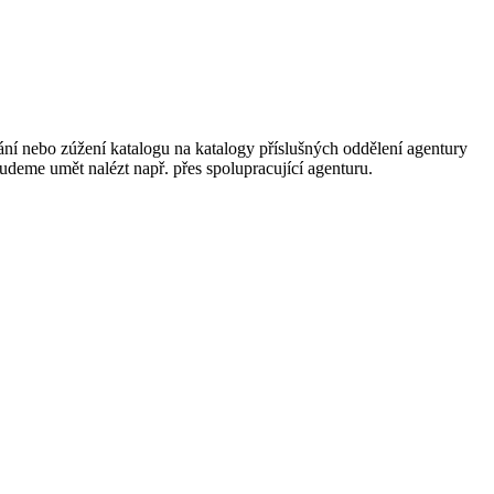
ání nebo zúžení katalogu na katalogy příslušných oddělení agentury
 budeme umět nalézt např. přes spolupracující agenturu.