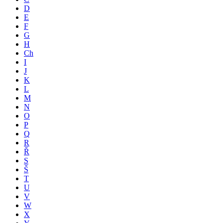
D
E
F
G
H
Ch
I
J
K
L
M
N
O
P
Q
R
Ř
S
Š
T
U
V
W
X