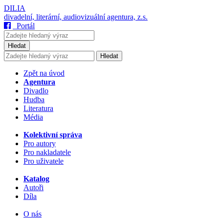
DILIA
divadelní, literární, audiovizuální agentura, z.s.
Portál
Hledat
Hledat
Zpět na úvod
Agentura
Divadlo
Hudba
Literatura
Média
Kolektivní správa
Pro autory
Pro nakladatele
Pro uživatele
Katalog
Autoři
Díla
O nás