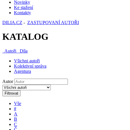
Novinky
Ke stažení
Kontakty
DILIA.CZ
-
ZASTUPOVANÍ AUTOŘI
KATALOG
Autoři
Díla
Všichni autoři
Kolektivní správa
Agentura
Autor
Filtrovat
Vše
#
A
B
C
Č