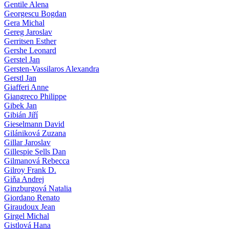
Gentile Alena
Georgescu Bogdan
Gera Michal
Gereg Jaroslav
Gerritsen Esther
Gershe Leonard
Gerstel Jan
Gersten-Vassilaros Alexandra
Gerstl Jan
Giafferi Anne
Giangreco Philippe
Gibek Jan
Gibián Jiří
Gieselmann David
Gilániková Zuzana
Gillar Jaroslav
Gillespie Sells Dan
Gilmanová Rebecca
Gilroy Frank D.
Giňa Andrej
Ginzburgová Natalia
Giordano Renato
Giraudoux Jean
Girgel Michal
Gistlová Hana