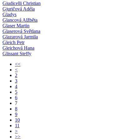
Giudicelli Christian
Gjuričová Adéla
Gladys
Glancová Alžběta
Glaser Martin
Glaserová Světlana
Glazarová Jarmila
Gleich Petr
Gleichová Hana
Glissant Steffy
<<
<
2
3
4
5
6
7
8
9
10
11
>
>>