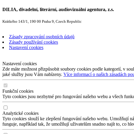
DILIA, divadelní, literární, audiovizuální agentura, z.s.
Krátkého 143/1, 190 00 Praha 9, Czech Republic
Zásady zpracování osobních údajů
Zásady používání cookies
Nastavení cookies
Nastavení cookies
Zde máte možnost přizpůsobit soubory cookies podle kategorií, v soul
jaké služby jsou Vám nabízeny.
Více informací o našich zásadách po
Funkční cookies
Tyto cookies jsou nezbytné pro fungování našeho webu a všech funkcí,
Analytické cookies
Tyto cookies slouží ke zlepšení fungování našeho webu. Umožňují nám
funguje, například tak, že umožňují uživatelům snadno najít to, co hl