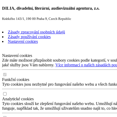
DILIA, divadelní, literární, audiovizuální agentura, z.s.
Krátkého 143/1, 190 00 Praha 9, Czech Republic
Zásady zpracování osobních údajů
Zásady používání cookies
Nastavení cookies
Nastavení cookies
Zde máte možnost přizpůsobit soubory cookies podle kategorií, v soul
jaké služby jsou Vám nabízeny.
Více informací o našich zásadách po
Funkční cookies
Tyto cookies jsou nezbytné pro fungování našeho webu a všech funkcí,
Analytické cookies
Tyto cookies slouží ke zlepšení fungování našeho webu. Umožňují nám
funguje, například tak, že umožňují uživatelům snadno najít to, co hl