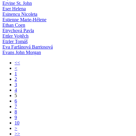
Ervine St. John
Eser Helena
Esinencu Nicoleta
Estienne Marie-Hélene
Ethan Coen
Etrychová Pavla
Ettler Vojtěch
Etzler Tomáš
Eva Farfánová Barriosová
Evans John Morgan
<<
<
1
2
3
4
5
6
7
8
9
10
>
>>