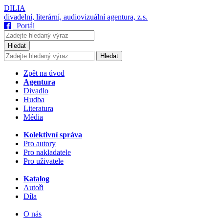
DILIA
divadelní, literární, audiovizuální agentura, z.s.
Portál
Hledat
Hledat
Zpět na úvod
Agentura
Divadlo
Hudba
Literatura
Média
Kolektivní správa
Pro autory
Pro nakladatele
Pro uživatele
Katalog
Autoři
Díla
O nás