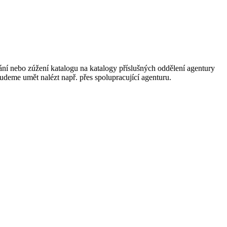
ání nebo zúžení katalogu na katalogy příslušných oddělení agentury
 budeme umět nalézt např. přes spolupracující agenturu.