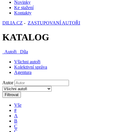
Novinky
Ke stažení
Kontakty
DILIA.CZ
-
ZASTUPOVANÍ AUTOŘI
KATALOG
Autoři
Díla
Všichni autoři
Kolektivní správa
Agentura
Autor
Filtrovat
Vše
#
A
B
C
Č