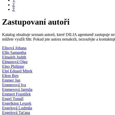
Y
Z
Ž
Zastupovaní autoři
Katalog obsahuje seznam autorů, které DILIA agenturně zastupuje nebo
můžete využít filtr. Pokud jste autora nenalezli, nezoufejte a kontakt
Elisová Johana
Ellis Samantha
Elmaleh Judith
Elmanová Olga
Elno Philippe
Elpl Eduard Mirek
Elton Ben
Emmer Jan
Emmerová Iva
Emmerová Jarmila
Emmert František
Engel Tomáš
Engelking Leszek
Engelová Ludmila
Engelová Taťana