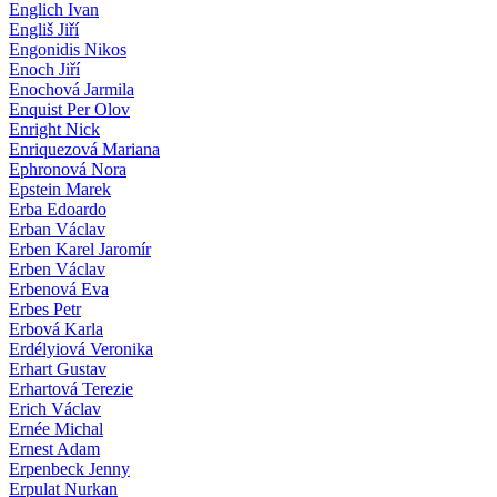
Englich Ivan
Engliš Jiří
Engonidis Nikos
Enoch Jiří
Enochová Jarmila
Enquist Per Olov
Enright Nick
Enriquezová Mariana
Ephronová Nora
Epstein Marek
Erba Edoardo
Erban Václav
Erben Karel Jaromír
Erben Václav
Erbenová Eva
Erbes Petr
Erbová Karla
Erdélyiová Veronika
Erhart Gustav
Erhartová Terezie
Erich Václav
Ernée Michal
Ernest Adam
Erpenbeck Jenny
Erpulat Nurkan