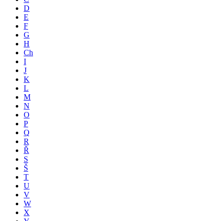
D
E
F
G
H
Ch
I
J
K
L
M
N
O
P
Q
R
Ř
S
Š
T
U
V
W
X