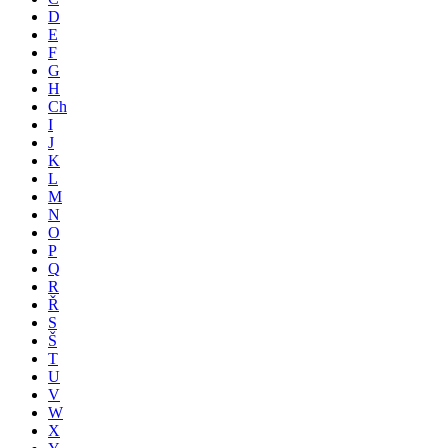
D
E
F
G
H
Ch
I
J
K
L
M
N
O
P
Q
R
Ř
S
Š
T
U
V
W
X