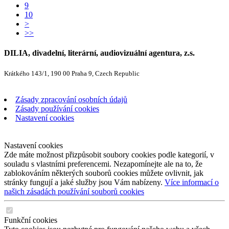
9
10
>
>>
DILIA, divadelní, literární, audiovizuální agentura, z.s.
Krátkého 143/1, 190 00 Praha 9, Czech Republic
Zásady zpracování osobních údajů
Zásady používání cookies
Nastavení cookies
Nastavení cookies
Zde máte možnost přizpůsobit soubory cookies podle kategorií, v
souladu s vlastními preferencemi. Nezapomínejte ale na to, že
zablokováním některých souborů cookies můžete ovlivnit, jak
stránky fungují a jaké služby jsou Vám nabízeny.
Více informací o
našich zásadách používání souborů cookies
Funkční cookies