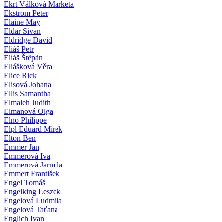
Ekrt Válková Marketa
Ekstrom Peter
Elaine May
Eldar Sivan
Eldridge David
Eliáš Petr
Eliáš Štěpán
Eliášková Věra
Elice Rick
Elisová Johana
Ellis Samantha
Elmaleh Judith
Elmanová Olga
Elno Philippe
Elpl Eduard Mirek
Elton Ben
Emmer Jan
Emmerová Iva
Emmerová Jarmila
Emmert František
Engel Tomáš
Engelking Leszek
Engelová Ludmila
Engelová Taťana
Englich Ivan