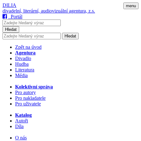
DILIA
menu
divadelní, literární, audiovizuální agentura, z.s.
Portál
Hledat
Hledat
Zpět na úvod
Agentura
Divadlo
Hudba
Literatura
Média
Kolektivní správa
Pro autory
Pro nakladatele
Pro uživatele
Katalog
Autoři
Díla
O nás