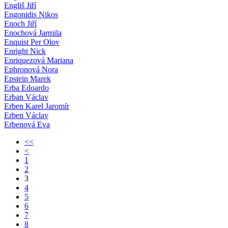
Engliš Jiří
Engonidis Nikos
Enoch Jiří
Enochová Jarmila
Enquist Per Olov
Enright Nick
Enriquezová Mariana
Ephronová Nora
Epstein Marek
Erba Edoardo
Erban Václav
Erben Karel Jaromír
Erben Václav
Erbenová Eva
<<
<
1
2
3
4
5
6
7
8