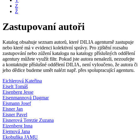
Y
Z
Ž
Zastupovaní autoři
Katalog obsahuje seznam autorů, které DILIA agenturně zastupuje
nebo které má v evidenci kolektivní správy. Pro zjištění rozsahu
zastupování nebo zúžení katalogu na katalogy příslušných oddělení
agentury můžete využít filtr. Pokud jste autora nenalezli, nezoufejte
a kontaktujte příslušné oddělení DILIA, není vyloučeno, že autora či
jeho dědice budeme umět nalézt např. přes spolupracující agenturu.
Eichlerová Kateřina
Eiselt Tomáš
Eisenberg Jesse
Eisenmannová Dagmar
Eismann Josef
Eisner Jan
Eisner Pavel
Eisnerová Terezie Zuzana
Eizenberg Inna
Ejemová Jana
Ekobuňka JAMU