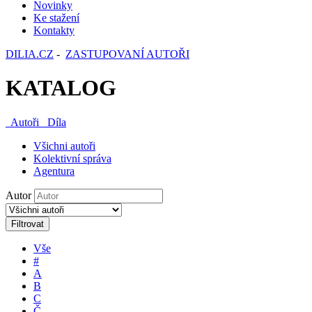
Novinky
Ke stažení
Kontakty
DILIA.CZ
-
ZASTUPOVANÍ AUTOŘI
KATALOG
Autoři
Díla
Všichni autoři
Kolektivní správa
Agentura
Autor
Filtrovat
Vše
#
A
B
C
Č