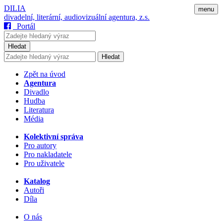
DILIA
menu
divadelní, literární, audiovizuální agentura, z.s.
Portál
Hledat
Hledat
Zpět na úvod
Agentura
Divadlo
Hudba
Literatura
Média
Kolektivní správa
Pro autory
Pro nakladatele
Pro uživatele
Katalog
Autoři
Díla
O nás