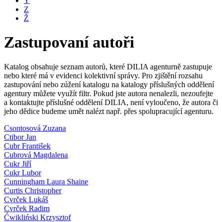
Y
Z
Ž
Zastupovaní autoři
Katalog obsahuje seznam autorů, které DILIA agenturně zastupuje
nebo které má v evidenci kolektivní správy. Pro zjištění rozsahu
zastupování nebo zúžení katalogu na katalogy příslušných oddělení
agentury můžete využít filtr. Pokud jste autora nenalezli, nezoufejte
a kontaktujte příslušné oddělení DILIA, není vyloučeno, že autora či
jeho dědice budeme umět nalézt např. přes spolupracující agenturu.
Csontosová Zuzana
Ctibor Jan
Cubr František
Cubrová Magdalena
Cukr Jiří
Cukr Lubor
Cunningham Laura Shaine
Curtis Christopher
Cvrček Lukáš
Cvrček Radim
Ćwikliński Krzysztof