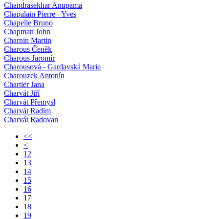
Chandrasekhar Anupama
Chapalain Pierre - Yves
Chapelle Bruno
Chapman John
Charnin Martin
Charous Čeněk
Charous Jaromír
Charousová - Gardavská Marie
Charouzek Antonín
Chartier Jana
Charvát Jiří
Charvát Přemysl
Charvát Radim
Charvát Radovan
<<
<
12
13
14
15
16
17
18
19