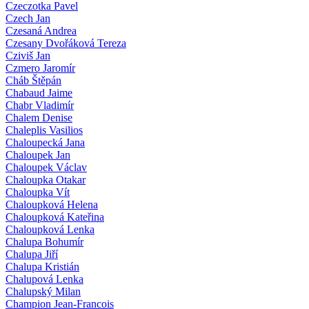
Czeczotka Pavel
Czech Jan
Czesaná Andrea
Czesany Dvořáková Tereza
Cziviš Jan
Czmero Jaromír
Cháb Štěpán
Chabaud Jaime
Chabr Vladimír
Chalem Denise
Chaleplis Vasilios
Chaloupecká Jana
Chaloupek Jan
Chaloupek Václav
Chaloupka Otakar
Chaloupka Vít
Chaloupková Helena
Chaloupková Kateřina
Chaloupková Lenka
Chalupa Bohumír
Chalupa Jiří
Chalupa Kristián
Chalupová Lenka
Chalupský Milan
Champion Jean-Francois