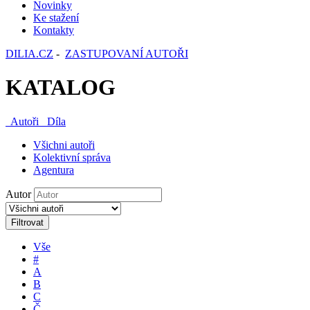
Novinky
Ke stažení
Kontakty
DILIA.CZ
-
ZASTUPOVANÍ AUTOŘI
KATALOG
Autoři
Díla
Všichni autoři
Kolektivní správa
Agentura
Autor
Filtrovat
Vše
#
A
B
C
Č