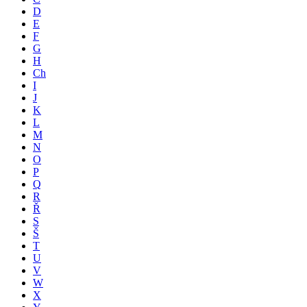
D
E
F
G
H
Ch
I
J
K
L
M
N
O
P
Q
R
Ř
S
Š
T
U
V
W
X