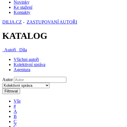
Novinky
Ke stažení
Kontakty
DILIA.CZ
-
ZASTUPOVANÍ AUTOŘI
KATALOG
Autoři
Díla
Všichni autoři
Kolektivní správa
Agentura
Autor
Filtrovat
Vše
#
A
B
C
Č