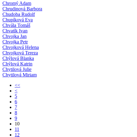
Chromý Adam
Chrudinová Barbora
Chudoba Rudolf
Chupíková Eva
Chvála Tomáš
Chvatík Ivan
Chvojka Jan
Chvojka Petr
Chvojková Helena
Chvojková Tereza
Chýlová Blanka
Chýlová Katrin
Chytilová Julie
Chytilová Miriam
<<
<
5
6
7
8
9
10
11
12