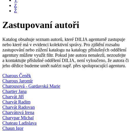
Y
Z
Ž
Zastupovaní autoři
Katalog obsahuje seznam autorů, které DILIA agenturně zastupuje
nebo které má v evidenci kolektivní správy. Pro zjištění rozsahu
zastupování nebo zúžení katalogu na katalogy příslušných oddělení
agentury můžete využít filtr. Pokud jste autora nenalezli, nezoufejte
a kontaktujte příslušné oddělení DILIA, není vyloučeno, že autora či
jeho dědice budeme umět nalézt např. přes spolupracující agenturu.
Charous Čeněk
Charous Jaromír
Charousová - Gardavská Marie
Chartier Jana
Charvát Jiří
Charvát Radim
Charvát Radovan
Charvátová Irena
Charypar Michal
Chateau Ladislava
Chaun Igor