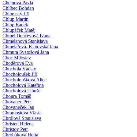
Chejnová Pavla
Chlíbec Bohdan
Chlumský Jiří
Chlup Martin
Chlup Radek
Chlupáček Matěj
Chmel Denčevová Ivana
Chmelanová Stanislava
Chmelařová- Klatovská Jana
Chmura Svatošová Jana
Choc Miloslav
Choděrová Eva
Chochola Václav
Chocholoušek Jiří
Chocholoušková Alice
Chocholová Kateřina
Chocholová Libuše
Choura Tomáš
Chovanec Petr
Chovaneček Jan
Chramostová Vlasta
Chrdlová Stanislava
Christen Helena
Christov Petr
Chrobáková Herta