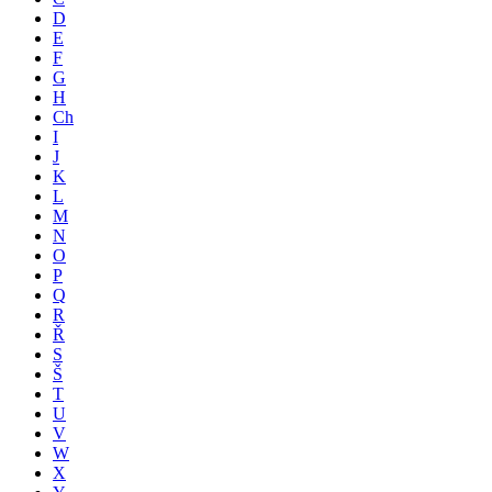
D
E
F
G
H
Ch
I
J
K
L
M
N
O
P
Q
R
Ř
S
Š
T
U
V
W
X