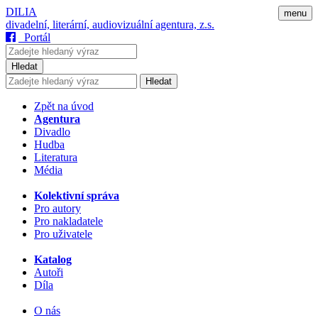
DILIA
menu
divadelní, literární, audiovizuální agentura, z.s.
Portál
Hledat
Hledat
Zpět na úvod
Agentura
Divadlo
Hudba
Literatura
Média
Kolektivní správa
Pro autory
Pro nakladatele
Pro uživatele
Katalog
Autoři
Díla
O nás