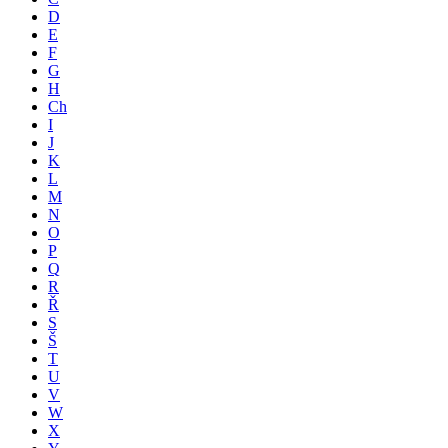
D
E
F
G
H
Ch
I
J
K
L
M
N
O
P
Q
R
Ř
S
Š
T
U
V
W
X