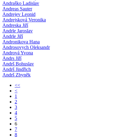
Andraško Ladislav
Andreas Sauter
Andrejev Leonid
Andrejsková Veronika
Andreska Jiří
Andrle Jaroslav
Andrle Jiří
Andronikova Hana
Androsovych Oleksandr
Andrová Yvona
Andrs Jiří
Andrš Bohuslav
Andrš Jindřich
Andrš Zbyněk
<<
<
1
2
3
4
5
6
7
8