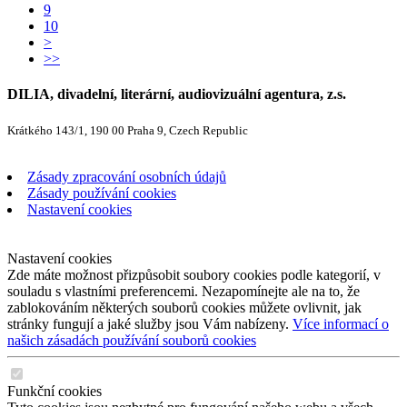
9
10
>
>>
DILIA, divadelní, literární, audiovizuální agentura, z.s.
Krátkého 143/1, 190 00 Praha 9, Czech Republic
Zásady zpracování osobních údajů
Zásady používání cookies
Nastavení cookies
Nastavení cookies
Zde máte možnost přizpůsobit soubory cookies podle kategorií, v
souladu s vlastními preferencemi. Nezapomínejte ale na to, že
zablokováním některých souborů cookies můžete ovlivnit, jak
stránky fungují a jaké služby jsou Vám nabízeny.
Více informací o
našich zásadách používání souborů cookies
Funkční cookies