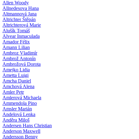
Allen Woody
Allnedesova Hana
Altmannová Jana
Altrichter Štěpán
Altrichterová Marie
Alušík Tomáš
Alvear Inmaculada
Amador Félix
Amann Lilian
Ambroz Vladimír
Ambrož Antonín
Ambrožová Dorota
Amejko Lidia
Ametta Luigi
Amcha Daniel
Amchová Alena
Amler Petr
Amlerová Michaela
Ammendola Pino
Amsler Marián
Andelová Lenka
Anděra Miloš
Andersen Hans Christian
Anderson Maxwell
Andersson Benny