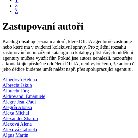
Y
Z
Ž
Zastupovaní autoři
Katalog obsahuje seznam autorů, které DILIA agenturně zastupuje
nebo které má v evidenci kolektivní správy. Pro zjištění rozsahu
zastupování nebo zúžení katalogu na katalogy příslušných oddělení
agentury můžete využít filtr. Pokud jste autora nenalezli, nezoufejte
a kontaktujte příslušné oddělení DILIA, není vyloučeno, že autora či
jeho dědice budeme umět nalézt např. přes spolupracující agenturu.
Albertová Helena
Albrecht Jakub
Albrecht Jörg
Aldrovandi Emanuele
Alegre Jean-Paul
Alegría Alonso
Alexa Michal
Alexander Sharon
Alexová Alena
Alexová Gabriela
Algus Martin