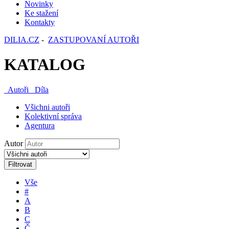
Novinky
Ke stažení
Kontakty
DILIA.CZ
-
ZASTUPOVANÍ AUTOŘI
KATALOG
Autoři
Díla
Všichni autoři
Kolektivní správa
Agentura
Autor
Filtrovat
Vše
#
A
B
C
Č