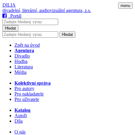
DILIA
menu
divadelní, literární, audiovizuální agentura, z.s.
Portál
Hledat
Hledat
Zpět na úvod
Agentura
Divadlo
Hudba
Literatura
Média
Kolektivní správa
Pro autory
Pro nakladatele
Pro uživatele
Katalog
Autoři
Díla
O nás