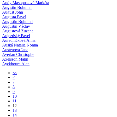
Audy Masopustová Markéta
Augistin Bohumil
August John
Augusta Pavel
Augustin Bohumil
Augustin Václav
Augustová Zuzana
Aujezdský Pavel
Auředníčková Anna
Auská Natalia Nonna
Austenová Jane
Averlan Christophe
Axelsson Malin
Ayckbourn Alan
<<
<
7
8
9
10
11
12
13
14