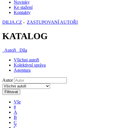
Novinky
Ke stažení
Kontakty
DILIA.CZ
-
ZASTUPOVANÍ AUTOŘI
KATALOG
Autoři
Díla
Všichni autoři
Kolektivní správa
Agentura
Autor
Filtrovat
Vše
#
A
B
C
Č