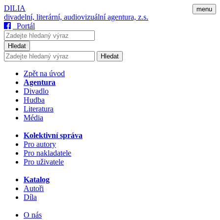
DILIA
menu
divadelní, literární, audiovizuální agentura, z.s.
Portál
Hledat
Hledat
Zpět na úvod
Agentura
Divadlo
Hudba
Literatura
Média
Kolektivní správa
Pro autory
Pro nakladatele
Pro uživatele
Katalog
Autoři
Díla
O nás