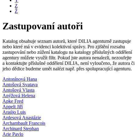
Y
Z
Ž
Zastupovaní autoři
Katalog obsahuje seznam autorů, které DILIA agenturně zastupuje
nebo které má v evidenci kolektivní správy. Pro zjištění rozsahu
zastupování nebo zúžení katalogu na katalogy příslušných oddělení
agentury můžete využít filtr. Pokud jste autora nenalezli, nezoufejte
a kontaktujte příslušné oddělení DILIA, není vyloučeno, že autora či
jeho dědice budeme umět nalézt např. přes spolupracující agenturu.
Antonínová Hana
Antošová Svatava
Antošová Vlasta
Anýžová Helena
Apke Fred
Appelt Jiří
Araújo Luis
Ardesová Anastázie
Archambault Francois
Archinard Stephan
Arie Pavlo