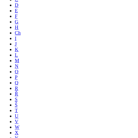
D
E
F
G
H
Ch
I
J
K
L
M
N
O
P
Q
R
Ř
S
Š
T
U
V
W
X