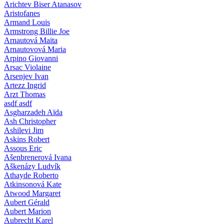
Arichtev Biser Atanasov
Aristofanes
Armand Louis
Armstrong Billie Joe
Arnautová Maita
Arnautovová Maria
Arpino Giovanni
Arsac Violaine
Arsenjev Ivan
Artezz Ingrid
Arzt Thomas
asdf asdf
Asgharzadeh Aïda
Ash Christopher
Ashilevi Jim
Askins Robert
Assous Eric
Ašenbrenerová Ivana
Aškenázy Ludvík
Athayde Roberto
Atkinsonová Kate
Atwood Margaret
Aubert Gérald
Aubert Marion
Aubrecht Karel