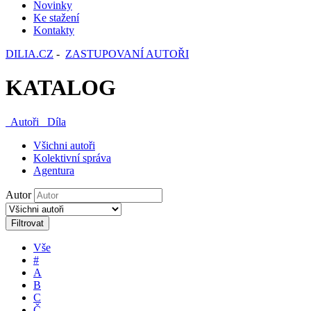
Novinky
Ke stažení
Kontakty
DILIA.CZ
-
ZASTUPOVANÍ AUTOŘI
KATALOG
Autoři
Díla
Všichni autoři
Kolektivní správa
Agentura
Autor
Filtrovat
Vše
#
A
B
C
Č