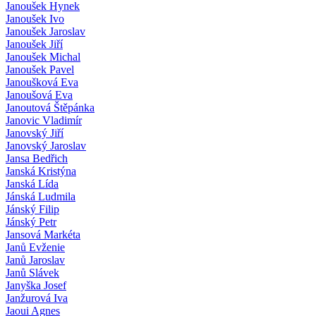
Janoušek Hynek
Janoušek Ivo
Janoušek Jaroslav
Janoušek Jiří
Janoušek Michal
Janoušek Pavel
Janoušková Eva
Janoušová Eva
Janoutová Štěpánka
Janovic Vladimír
Janovský Jiří
Janovský Jaroslav
Jansa Bedřich
Janská Kristýna
Janská Lída
Jánská Ludmila
Jánský Filip
Jánský Petr
Jansová Markéta
Janů Evženie
Janů Jaroslav
Janů Slávek
Janyška Josef
Janžurová Iva
Jaoui Agnes