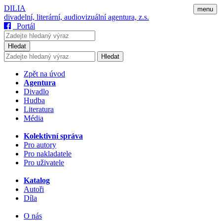
DILIA
menu
divadelní, literární, audiovizuální agentura, z.s.
Portál
Hledat
Hledat
Zpět na úvod
Agentura
Divadlo
Hudba
Literatura
Média
Kolektivní správa
Pro autory
Pro nakladatele
Pro uživatele
Katalog
Autoři
Díla
O nás