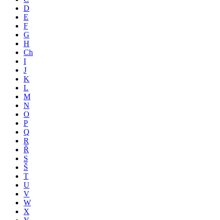
D
E
F
G
H
Ch
I
J
K
L
M
N
O
P
Q
R
Ř
S
Š
T
U
V
W
X