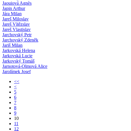
Jaouiová Agnès
Japin Arthur
Jára Milan
Jareš Miloslav
Jareš Vítězslav
Jareš Vlastislav
Jarchovský Petr
Jarchovský Zdeněk
Jariš Milan
Jarkovská Helena
Jarkovská Lucie
Jarkovský Tomáš
Jarnotová-Olmová Alice
Jarolímek Josef
<<
<
5
6
7
8
9
10
11
12