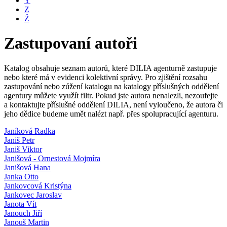
Y
Z
Ž
Zastupovaní autoři
Katalog obsahuje seznam autorů, které DILIA agenturně zastupuje
nebo které má v evidenci kolektivní správy. Pro zjištění rozsahu
zastupování nebo zúžení katalogu na katalogy příslušných oddělení
agentury můžete využít filtr. Pokud jste autora nenalezli, nezoufejte
a kontaktujte příslušné oddělení DILIA, není vyloučeno, že autora či
jeho dědice budeme umět nalézt např. přes spolupracující agenturu.
Janíková Radka
Janiš Petr
Janiš Viktor
Janišová - Ornestová Mojmíra
Janišová Hana
Janka Otto
Jankovcová Kristýna
Jankovec Jaroslav
Janota Vít
Janouch Jiří
Janouš Martin