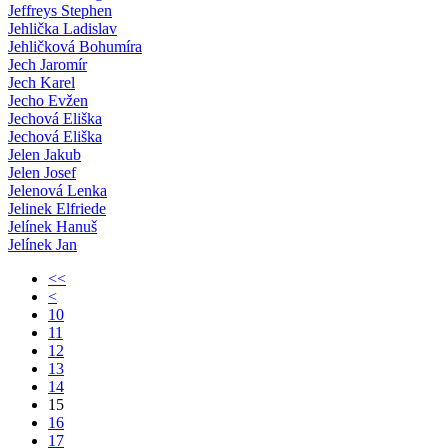
Jeffreys Stephen
Jehlička Ladislav
Jehličková Bohumíra
Jech Jaromír
Jech Karel
Jecho Evžen
Jechová Eliška
Jechová Eliška
Jelen Jakub
Jelen Josef
Jelenová Lenka
Jelinek Elfriede
Jelínek Hanuš
Jelínek Jan
<<
<
10
11
12
13
14
15
16
17