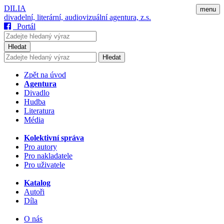
DILIA
menu
divadelní, literární, audiovizuální agentura, z.s.
Portál
Hledat
Hledat
Zpět na úvod
Agentura
Divadlo
Hudba
Literatura
Média
Kolektivní správa
Pro autory
Pro nakladatele
Pro uživatele
Katalog
Autoři
Díla
O nás