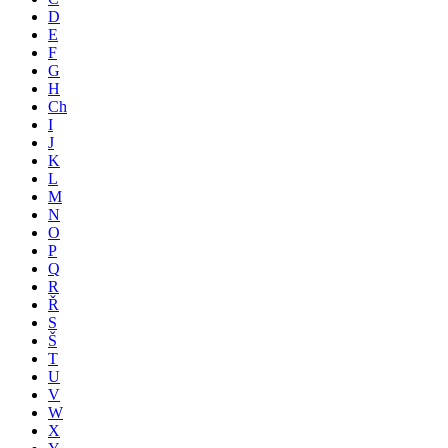
D
E
F
G
H
Ch
I
J
K
L
M
N
O
P
Q
R
Ř
S
Š
T
U
V
W
X