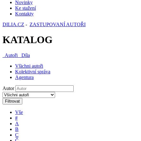
Novinky
Ke stažení
Kontakty
DILIA.CZ
-
ZASTUPOVANÍ AUTOŘI
KATALOG
Autoři
Díla
Všichni autoři
Kolektivní správa
Agentura
Autor
Filtrovat
Vše
#
A
B
C
Č