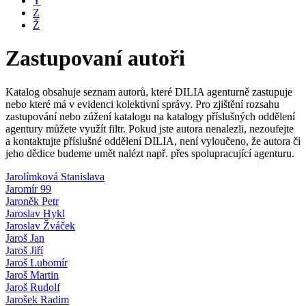
Y
Z
Ž
Zastupovaní autoři
Katalog obsahuje seznam autorů, které DILIA agenturně zastupuje
nebo které má v evidenci kolektivní správy. Pro zjištění rozsahu
zastupování nebo zúžení katalogu na katalogy příslušných oddělení
agentury můžete využít filtr. Pokud jste autora nenalezli, nezoufejte
a kontaktujte příslušné oddělení DILIA, není vyloučeno, že autora či
jeho dědice budeme umět nalézt např. přes spolupracující agenturu.
Jarolímková Stanislava
Jaromír 99
Jaroněk Petr
Jaroslav Hykl
Jaroslav Žváček
Jaroš Jan
Jaroš Jiří
Jaroš Lubomír
Jaroš Martin
Jaroš Rudolf
Jarošek Radim