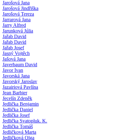
Jarošová Jana
Jarošová Jindřiška
Jarošová Tereza
Jarrarová Jana
Jarry Alfred
Jarunková Júlia
Jařab David
Jařab David
Jařab Josef
Jasný Vojtěch
Jašová Jana
Javerbaum David
Javor Ivan
Javorská Jana
Javorský Jaroslav
Jazairiová Pavlína
Jean Barbier
Jecelín Zdeněk
Jedlička Benjamin
Jedlička Daniel
Jedlička Josef
Jedlička Svatopluk. K.
Jedlička Tomáš
Jedličková Marta
Jedličková Olga