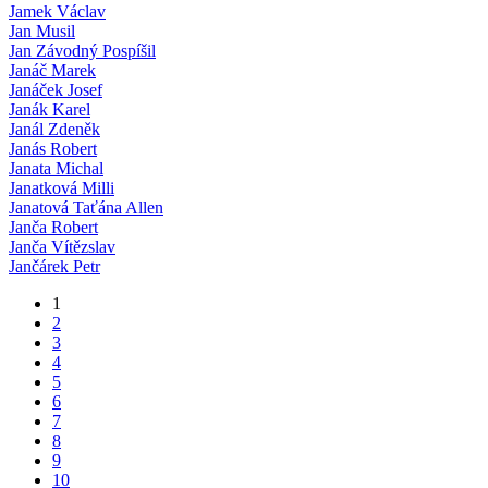
Jamek Václav
Jan Musil
Jan Závodný Pospíšil
Janáč Marek
Janáček Josef
Janák Karel
Janál Zdeněk
Janás Robert
Janata Michal
Janatková Milli
Janatová Taťána Allen
Janča Robert
Janča Vítězslav
Jančárek Petr
1
2
3
4
5
6
7
8
9
10