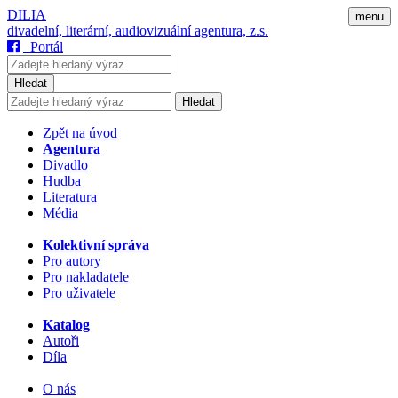
DILIA
menu
divadelní, literární, audiovizuální agentura, z.s.
Portál
Hledat
Hledat
Zpět na úvod
Agentura
Divadlo
Hudba
Literatura
Média
Kolektivní správa
Pro autory
Pro nakladatele
Pro uživatele
Katalog
Autoři
Díla
O nás