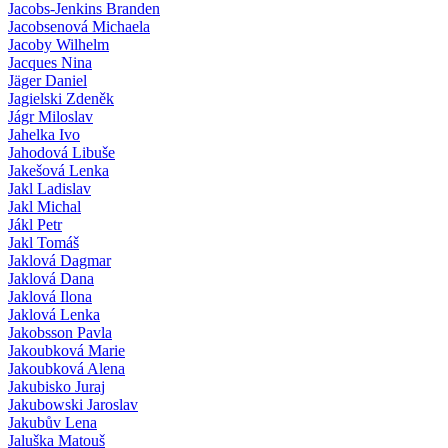
Jacobs-Jenkins Branden
Jacobsenová Michaela
Jacoby Wilhelm
Jacques Nina
Jäger Daniel
Jagielski Zdeněk
Jágr Miloslav
Jahelka Ivo
Jahodová Libuše
Jakešová Lenka
Jakl Ladislav
Jakl Michal
Jákl Petr
Jakl Tomáš
Jaklová Dagmar
Jaklová Dana
Jaklová Ilona
Jaklová Lenka
Jakobsson Pavla
Jakoubková Marie
Jakoubková Alena
Jakubisko Juraj
Jakubowski Jaroslav
Jakubův Lena
Jaluška Matouš