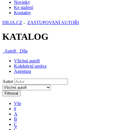
Novinky
Ke stažení
Kontakty
DILIA.CZ
-
ZASTUPOVANÍ AUTOŘI
KATALOG
Autoři
Díla
Všichni autoři
Kolektivní správa
Agentura
Autor
Filtrovat
Vše
#
A
B
C
Č