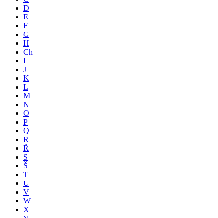
D
E
F
G
H
Ch
I
J
K
L
M
N
O
P
Q
R
Ř
S
Š
T
U
V
W
X