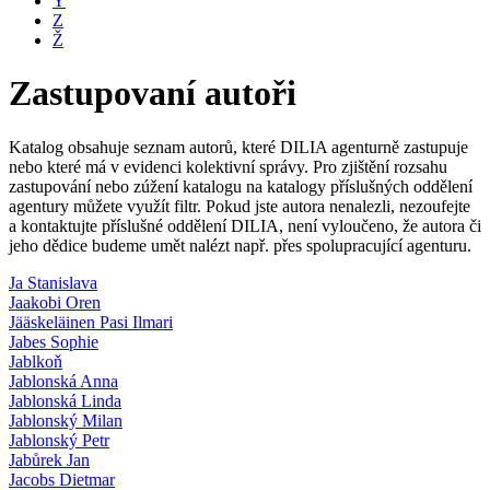
Y
Z
Ž
Zastupovaní autoři
Katalog obsahuje seznam autorů, které DILIA agenturně zastupuje
nebo které má v evidenci kolektivní správy. Pro zjištění rozsahu
zastupování nebo zúžení katalogu na katalogy příslušných oddělení
agentury můžete využít filtr. Pokud jste autora nenalezli, nezoufejte
a kontaktujte příslušné oddělení DILIA, není vyloučeno, že autora či
jeho dědice budeme umět nalézt např. přes spolupracující agenturu.
Ja Stanislava
Jaakobi Oren
Jääskeläinen Pasi Ilmari
Jabes Sophie
Jablkoň
Jablonská Anna
Jablonská Linda
Jablonský Milan
Jablonský Petr
Jabůrek Jan
Jacobs Dietmar