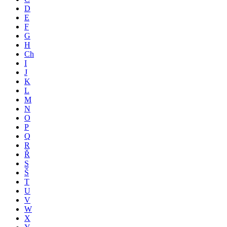
D
E
F
G
H
Ch
I
J
K
L
M
N
O
P
Q
R
Ř
S
Š
T
U
V
W
X