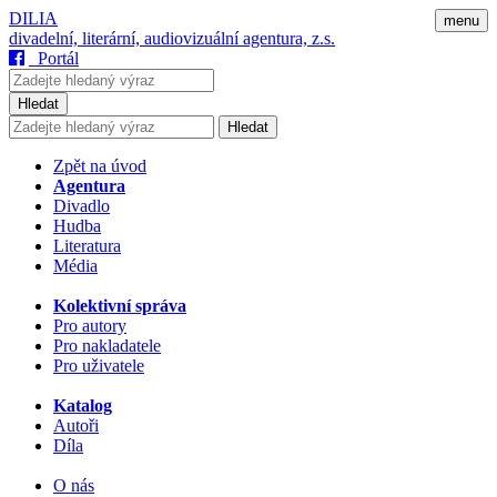
DILIA
menu
divadelní, literární, audiovizuální agentura, z.s.
Portál
Hledat
Hledat
Zpět na úvod
Agentura
Divadlo
Hudba
Literatura
Média
Kolektivní správa
Pro autory
Pro nakladatele
Pro uživatele
Katalog
Autoři
Díla
O nás