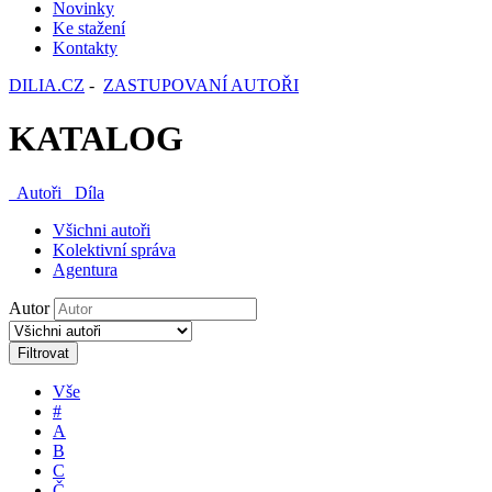
Novinky
Ke stažení
Kontakty
DILIA.CZ
-
ZASTUPOVANÍ AUTOŘI
KATALOG
Autoři
Díla
Všichni autoři
Kolektivní správa
Agentura
Autor
Filtrovat
Vše
#
A
B
C
Č