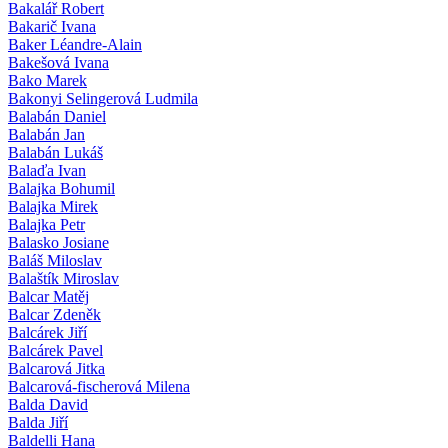
Bakalář Robert
Bakarič Ivana
Baker Léandre-Alain
Bakešová Ivana
Bako Marek
Bakonyi Selingerová Ludmila
Balabán Daniel
Balabán Jan
Balabán Lukáš
Balaďa Ivan
Balajka Bohumil
Balajka Mirek
Balajka Petr
Balasko Josiane
Baláš Miloslav
Balaštík Miroslav
Balcar Matěj
Balcar Zdeněk
Balcárek Jiří
Balcárek Pavel
Balcarová Jitka
Balcarová-fischerová Milena
Balda David
Balda Jiří
Baldelli Hana