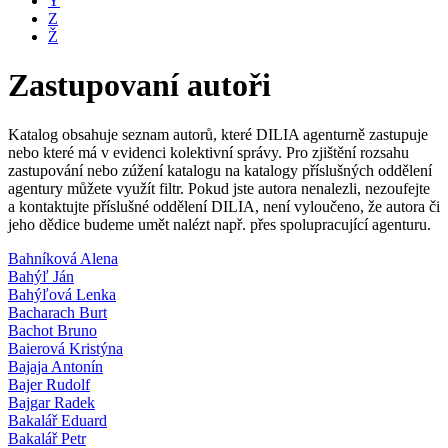
Y
Z
Ž
Zastupovaní autoři
Katalog obsahuje seznam autorů, které DILIA agenturně zastupuje
nebo které má v evidenci kolektivní správy. Pro zjištění rozsahu
zastupování nebo zúžení katalogu na katalogy příslušných oddělení
agentury můžete využít filtr. Pokud jste autora nenalezli, nezoufejte
a kontaktujte příslušné oddělení DILIA, není vyloučeno, že autora či
jeho dědice budeme umět nalézt např. přes spolupracující agenturu.
Bahníková Alena
Bahýľ Ján
Bahýľová Lenka
Bacharach Burt
Bachot Bruno
Baierová Kristýna
Bajaja Antonín
Bajer Rudolf
Bajgar Radek
Bakalář Eduard
Bakalář Petr