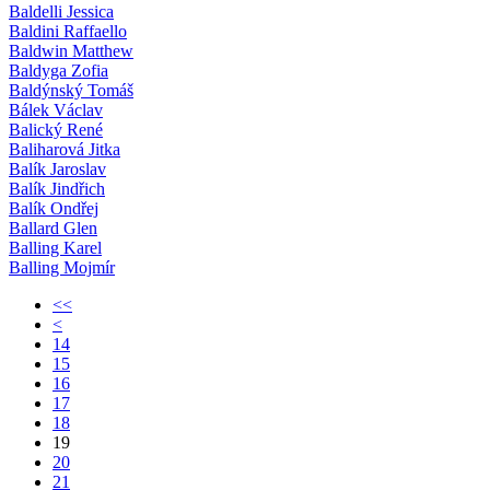
Baldelli Jessica
Baldini Raffaello
Baldwin Matthew
Baldyga Zofia
Baldýnský Tomáš
Bálek Václav
Balický René
Baliharová Jitka
Balík Jaroslav
Balík Jindřich
Balík Ondřej
Ballard Glen
Balling Karel
Balling Mojmír
<<
<
14
15
16
17
18
19
20
21