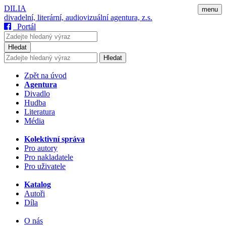
DILIA
menu
divadelní, literární, audiovizuální agentura, z.s.
Portál
Hledat
Hledat
Zpět na úvod
Agentura
Divadlo
Hudba
Literatura
Média
Kolektivní správa
Pro autory
Pro nakladatele
Pro uživatele
Katalog
Autoři
Díla
O nás