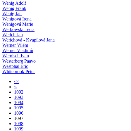
Wenig Adolf
Wenig Frank
Wenig Jan
Wenigová Irena
Wenigová Marie
Werbowski Tecia
Werich Jan
Werichová - Kvapilová Jana
Werner Vilém
Werner Vladimír
Wernisch Ivan
Westerberg Paavo
Westphal Éric
Whitebrook Peter
<<
<
1092
1093
1094
1095
1096
1097
1098
1099