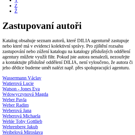
Y
Z
Ž
Zastupovaní autoři
Katalog obsahuje seznam autorů, které DILIA agenturně zastupuje
nebo které má v evidenci kolektivní správy. Pro zjištění rozsahu
zastupování nebo zúžení katalogu na katalogy příslušných oddělení
agentury můžete využít filtr. Pokud jste autora nenalezli, nezoufejte
a kontaktujte příslušné oddělení DILIA, není vyloučeno, že autora či
jeho dědice budeme umět nalézt např. přes spolupracující agenturu.
Wassermann Václav
Watierová Lucie
Watson - Jones Eva
Wdowyczynová Magda
Weber Pavla
Weber Radim
Weberová Jana
Weberová Michaela
Wehle Toby Gottlieb
Wehrenberg Jakub
Weibelová Miroslava