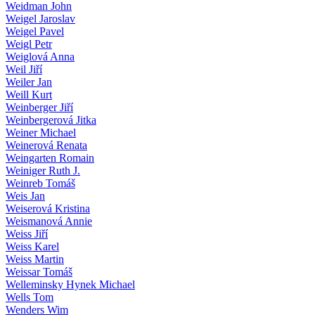
Weidman John
Weigel Jaroslav
Weigel Pavel
Weigl Petr
Weiglová Anna
Weil Jiří
Weiler Jan
Weill Kurt
Weinberger Jiří
Weinbergerová Jitka
Weiner Michael
Weinerová Renata
Weingarten Romain
Weiniger Ruth J.
Weinreb Tomáš
Weis Jan
Weiserová Kristina
Weismanová Annie
Weiss Jiří
Weiss Karel
Weiss Martin
Weissar Tomáš
Welleminsky Hynek Michael
Wells Tom
Wenders Wim