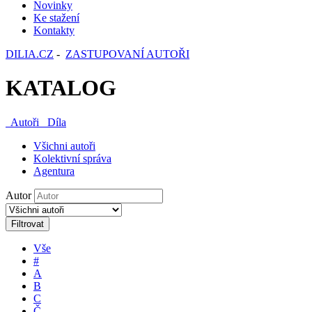
Novinky
Ke stažení
Kontakty
DILIA.CZ
-
ZASTUPOVANÍ AUTOŘI
KATALOG
Autoři
Díla
Všichni autoři
Kolektivní správa
Agentura
Autor
Filtrovat
Vše
#
A
B
C
Č