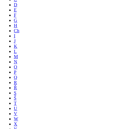
D
E
F
G
H
Ch
I
J
K
L
M
N
O
P
Q
R
Ř
S
Š
T
U
V
W
X