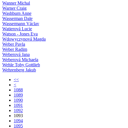
Wanner Michal
Warner Craig
Washburn Anne
Wasserman Dale
Wassermann Václav
Watierová Lucie
Watson - Jones Eva
Wdowyczynová Magda
Weber Pavla
Weber Radim
Weberová Jana
Weberová Michaela
Wehle Toby Gottlieb
Wehrenberg Jakub
<<
<
1088
1089
1090
1091
1092
1093
1094
1095