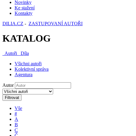
Novinky
Ke stažení
Kontakty
DILIA.CZ
-
ZASTUPOVANÍ AUTOŘI
KATALOG
Autoři
Díla
Všichni autoři
Kolektivní správa
Agentura
Autor
Filtrovat
Vše
#
A
B
C
Č