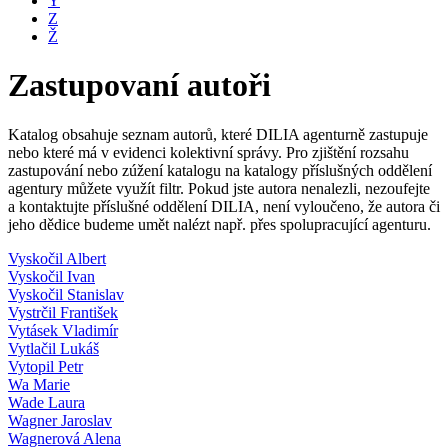
Y
Z
Ž
Zastupovaní autoři
Katalog obsahuje seznam autorů, které DILIA agenturně zastupuje
nebo které má v evidenci kolektivní správy. Pro zjištění rozsahu
zastupování nebo zúžení katalogu na katalogy příslušných oddělení
agentury můžete využít filtr. Pokud jste autora nenalezli, nezoufejte
a kontaktujte příslušné oddělení DILIA, není vyloučeno, že autora či
jeho dědice budeme umět nalézt např. přes spolupracující agenturu.
Vyskočil Albert
Vyskočil Ivan
Vyskočil Stanislav
Vystrčil František
Vytásek Vladimír
Vytlačil Lukáš
Vytopil Petr
Wa Marie
Wade Laura
Wagner Jaroslav
Wagnerová Alena