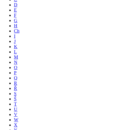
D
E
F
G
H
Ch
I
J
K
L
M
N
O
P
Q
R
Ř
S
Š
T
U
V
W
X