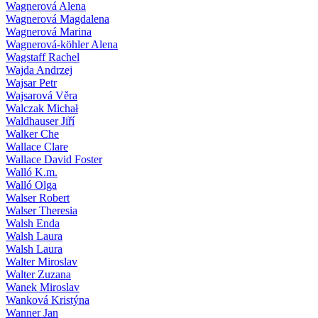
Wagnerová Alena
Wagnerová Magdalena
Wagnerová Marina
Wagnerová-köhler Alena
Wagstaff Rachel
Wajda Andrzej
Wajsar Petr
Wajsarová Věra
Walczak Michał
Waldhauser Jiří
Walker Che
Wallace Clare
Wallace David Foster
Walló K.m.
Walló Olga
Walser Robert
Walser Theresia
Walsh Enda
Walsh Laura
Walsh Laura
Walter Miroslav
Walter Zuzana
Wanek Miroslav
Wanková Kristýna
Wanner Jan