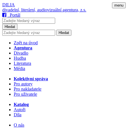
DILIA
menu
divadelní, literární, audiovizuální agentura, z.s.
Portál
Hledat
Hledat
Zpět na úvod
Agentura
Divadlo
Hudba
Literatura
Média
Kolektivní správa
Pro autory
Pro nakladatele
Pro uživatele
Katalog
Autoři
Díla
O nás