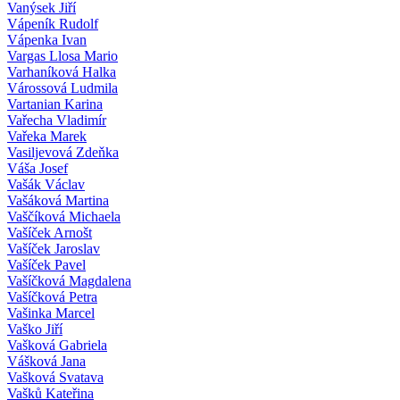
Vanýsek Jiří
Vápeník Rudolf
Vápenka Ivan
Vargas Llosa Mario
Varhaníková Halka
Várossová Ludmila
Vartanian Karina
Vařecha Vladimír
Vařeka Marek
Vasiljevová Zdeňka
Váša Josef
Vašák Václav
Vašáková Martina
Vaščíková Michaela
Vašíček Arnošt
Vašíček Jaroslav
Vašíček Pavel
Vašíčková Magdalena
Vašíčková Petra
Vašinka Marcel
Vaško Jiří
Vašková Gabriela
Vášková Jana
Vašková Svatava
Vašků Kateřina