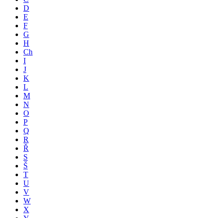
D
E
F
G
H
Ch
I
J
K
L
M
N
O
P
Q
R
Ř
S
Š
T
U
V
W
X