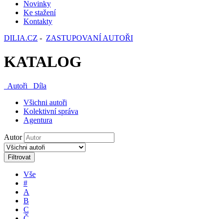
Novinky
Ke stažení
Kontakty
DILIA.CZ
-
ZASTUPOVANÍ AUTOŘI
KATALOG
Autoři
Díla
Všichni autoři
Kolektivní správa
Agentura
Autor
Filtrovat
Vše
#
A
B
C
Č