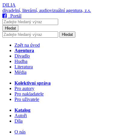
DILIA
divadelní, literární, audiovizuální agentura, z.s.
Portál
Hledat
Hledat
Zpět na úvod
Agentura
Divadlo
Hudba
Literatura
Média
Kolektivní správa
Pro autory
Pro nakladatele
Pro uživatele
Katalog
Autoři
Díla
O nás