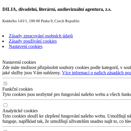
DILIA, divadelní, literární, audiovizuální agentura, z.s.
Krátkého 143/1, 190 00 Praha 9, Czech Republic
Zásady zpracování osobních údajů
Zásady používání cookies
Nastavení cookies
Nastavení cookies
Zde máte možnost přizpůsobit soubory cookies podle kategorií, v soul
jaké služby jsou Vám nabízeny.
Více informací o našich zásadách po
Funkční cookies
Tyto cookies jsou nezbytné pro fungování našeho webu a všech funkcí,
Analytické cookies
Tyto cookies slouží ke zlepšení fungování našeho webu. Umožňují nám
funguje, například tak, že umožňují uživatelům snadno najít to, co hl