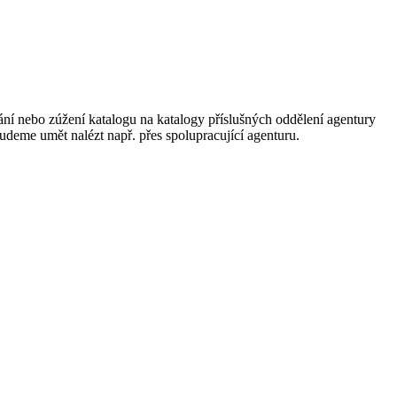
ání nebo zúžení katalogu na katalogy příslušných oddělení agentury
 budeme umět nalézt např. přes spolupracující agenturu.