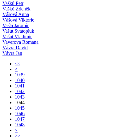
Vašků Petr
Vašků Zdeněk
Vášová Anna
Vášová Viktorie
Vašta Jaromír
Vašut Svatopluk
Vašut Vladimír
Vaverová Romana
Vávra David
Vávra Jan
<<
<
1039
1040
1041
1042
1043
1044
1045
1046
1047
1048
>
>>