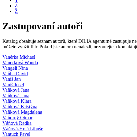
Y
Z
Ž
Zastupovaní autoři
Katalog obsahuje seznam autorů, které DILIA agenturně zastupuje nebo
můžete využít filtr. Pokud jste autora nenalezli, nezoufejte a kontakt
Vaněrka Michael
Vanerková Wanda
Vangeli Nina
Vaňha David
Vaniš Jan
Vaniš Josef
Vaňková Jana
Vaňková Jana
Vaňková Klára
Vaňková Kristýna
Vaňková Magdalena
Vaňorný Otmar
Váňová Radka
Váňová-Holá Libuše
Vantuch Pavel