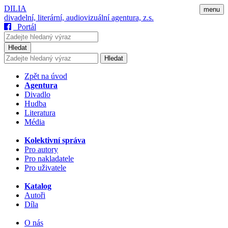
DILIA
menu
divadelní, literární, audiovizuální agentura, z.s.
Portál
Hledat
Hledat
Zpět na úvod
Agentura
Divadlo
Hudba
Literatura
Média
Kolektivní správa
Pro autory
Pro nakladatele
Pro uživatele
Katalog
Autoři
Díla
O nás