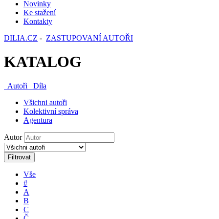
Novinky
Ke stažení
Kontakty
DILIA.CZ
-
ZASTUPOVANÍ AUTOŘI
KATALOG
Autoři
Díla
Všichni autoři
Kolektivní správa
Agentura
Autor
Filtrovat
Vše
#
A
B
C
Č