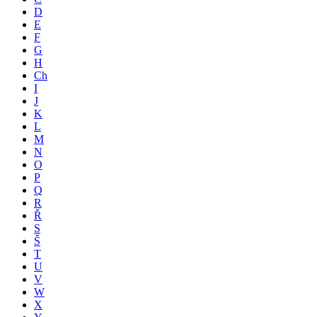
D
E
F
G
H
Ch
I
J
K
L
M
N
O
P
Q
R
Ř
S
Š
T
U
V
W
X