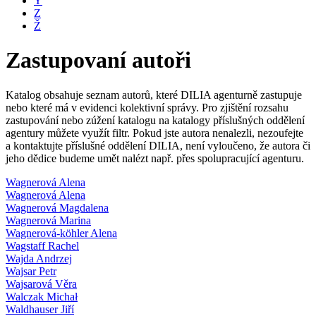
Y
Z
Ž
Zastupovaní autoři
Katalog obsahuje seznam autorů, které DILIA agenturně zastupuje
nebo které má v evidenci kolektivní správy. Pro zjištění rozsahu
zastupování nebo zúžení katalogu na katalogy příslušných oddělení
agentury můžete využít filtr. Pokud jste autora nenalezli, nezoufejte
a kontaktujte příslušné oddělení DILIA, není vyloučeno, že autora či
jeho dědice budeme umět nalézt např. přes spolupracující agenturu.
Wagnerová Alena
Wagnerová Alena
Wagnerová Magdalena
Wagnerová Marina
Wagnerová-köhler Alena
Wagstaff Rachel
Wajda Andrzej
Wajsar Petr
Wajsarová Věra
Walczak Michał
Waldhauser Jiří