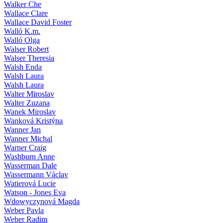
Walker Che
Wallace Clare
Wallace David Foster
Walló K.m.
Walló Olga
Walser Robert
Walser Theresia
Walsh Enda
Walsh Laura
Walsh Laura
Walter Miroslav
Walter Zuzana
Wanek Miroslav
Wanková Kristýna
Wanner Jan
Wanner Michal
Warner Craig
Washburn Anne
Wasserman Dale
Wassermann Václav
Watierová Lucie
Watson - Jones Eva
Wdowyczynová Magda
Weber Pavla
Weber Radim