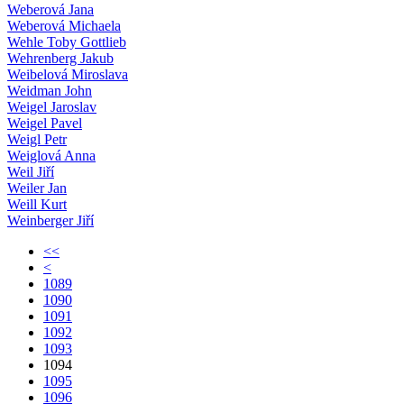
Weberová Jana
Weberová Michaela
Wehle Toby Gottlieb
Wehrenberg Jakub
Weibelová Miroslava
Weidman John
Weigel Jaroslav
Weigel Pavel
Weigl Petr
Weiglová Anna
Weil Jiří
Weiler Jan
Weill Kurt
Weinberger Jiří
<<
<
1089
1090
1091
1092
1093
1094
1095
1096