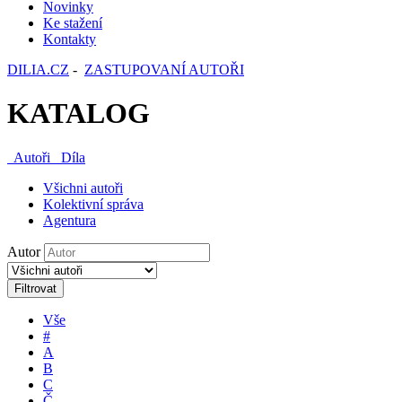
Novinky
Ke stažení
Kontakty
DILIA.CZ
-
ZASTUPOVANÍ AUTOŘI
KATALOG
Autoři
Díla
Všichni autoři
Kolektivní správa
Agentura
Autor
Filtrovat
Vše
#
A
B
C
Č