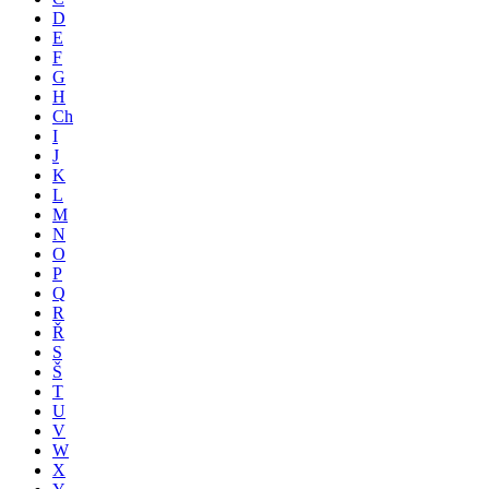
D
E
F
G
H
Ch
I
J
K
L
M
N
O
P
Q
R
Ř
S
Š
T
U
V
W
X