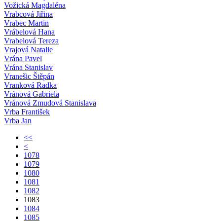
Vožická Magdaléna
Vrabcová Jiřina
Vrabec Martin
Vrábelová Hana
Vrabelová Tereza
Vrajová Natalie
Vrána Pavel
Vrána Stanislav
Vranešic Štěpán
Vranková Radka
Vránová Gabriela
Vránová Zmudová Stanislava
Vrba František
Vrba Jan
<<
<
1078
1079
1080
1081
1082
1083
1084
1085