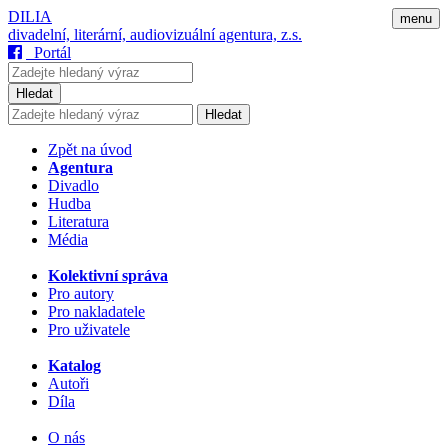
DILIA
menu
divadelní, literární, audiovizuální agentura, z.s.
Portál
Hledat
Hledat
Zpět na úvod
Agentura
Divadlo
Hudba
Literatura
Média
Kolektivní správa
Pro autory
Pro nakladatele
Pro uživatele
Katalog
Autoři
Díla
O nás