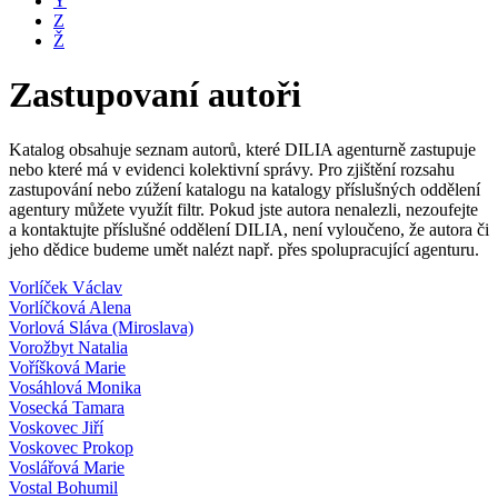
Y
Z
Ž
Zastupovaní autoři
Katalog obsahuje seznam autorů, které DILIA agenturně zastupuje
nebo které má v evidenci kolektivní správy. Pro zjištění rozsahu
zastupování nebo zúžení katalogu na katalogy příslušných oddělení
agentury můžete využít filtr. Pokud jste autora nenalezli, nezoufejte
a kontaktujte příslušné oddělení DILIA, není vyloučeno, že autora či
jeho dědice budeme umět nalézt např. přes spolupracující agenturu.
Vorlíček Václav
Vorlíčková Alena
Vorlová Sláva (Miroslava)
Vorožbyt Natalia
Voříšková Marie
Vosáhlová Monika
Vosecká Tamara
Voskovec Jiří
Voskovec Prokop
Voslářová Marie
Vostal Bohumil