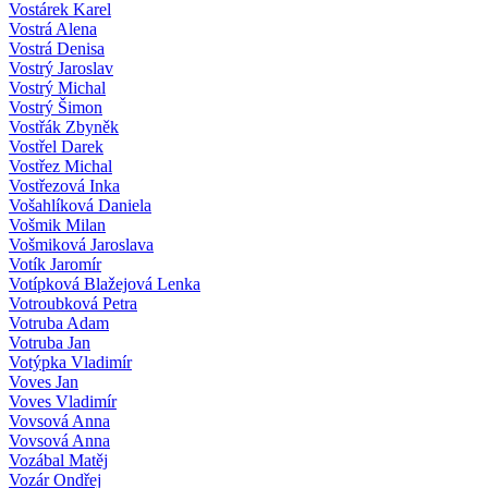
Vostárek Karel
Vostrá Alena
Vostrá Denisa
Vostrý Jaroslav
Vostrý Michal
Vostrý Šimon
Vostřák Zbyněk
Vostřel Darek
Vostřez Michal
Vostřezová Inka
Vošahlíková Daniela
Vošmik Milan
Vošmiková Jaroslava
Votík Jaromír
Votípková Blažejová Lenka
Votroubková Petra
Votruba Adam
Votruba Jan
Votýpka Vladimír
Voves Jan
Voves Vladimír
Vovsová Anna
Vovsová Anna
Vozábal Matěj
Vozár Ondřej