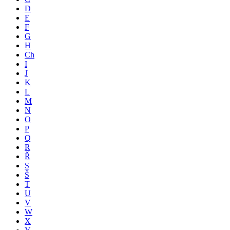
D
E
F
G
H
Ch
I
J
K
L
M
N
O
P
Q
R
Ř
S
Š
T
U
V
W
X