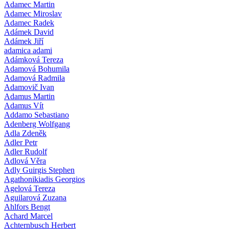
Adamec Martin
Adamec Miroslav
Adamec Radek
Adámek David
Adámek Jiří
adamica adami
Adámková Tereza
Adamová Bohumila
Adamová Radmila
Adamovič Ivan
Adamus Martin
Adamus Vít
Addamo Sebastiano
Adenberg Wolfgang
Adla Zdeněk
Adler Petr
Adler Rudolf
Adlová Věra
Adly Guirgis Stephen
Agathonikiadis Georgios
Agelová Tereza
Aguilarová Zuzana
Ahlfors Bengt
Achard Marcel
Achternbusch Herbert