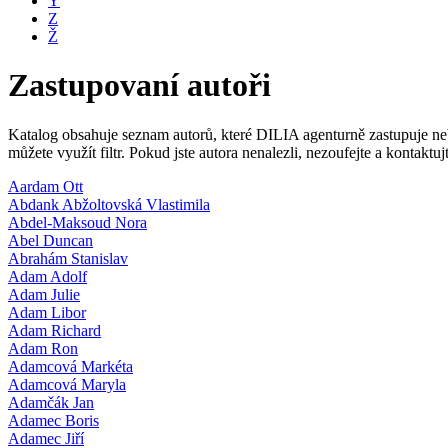
Y
Z
Ž
Zastupovaní autoři
Katalog obsahuje seznam autorů, které DILIA agenturně zastupuje nebo
můžete využít filtr. Pokud jste autora nenalezli, nezoufejte a kontakt
Aardam Ott
Abdank Abžoltovská Vlastimila
Abdel-Maksoud Nora
Abel Duncan
Abrahám Stanislav
Adam Adolf
Adam Julie
Adam Libor
Adam Richard
Adam Ron
Adamcová Markéta
Adamcová Maryla
Adamčák Jan
Adamec Boris
Adamec Jiří