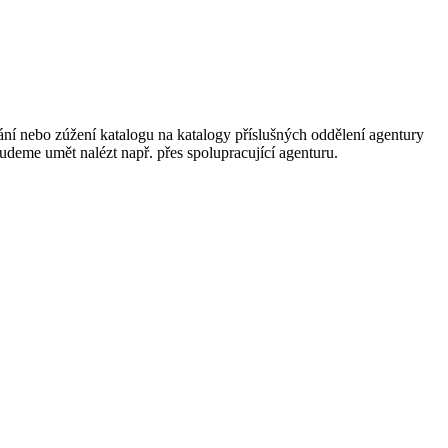
ání nebo zúžení katalogu na katalogy příslušných oddělení agentury
 budeme umět nalézt např. přes spolupracující agenturu.