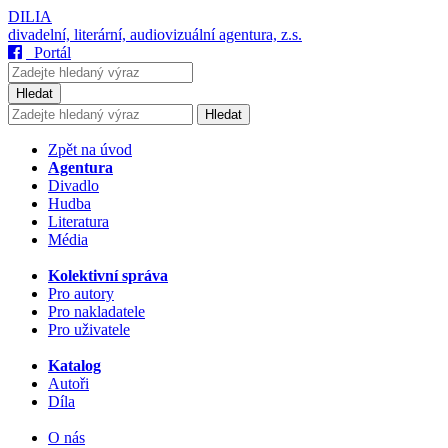
DILIA
divadelní, literární, audiovizuální agentura, z.s.
Portál
Hledat
Hledat
Zpět na úvod
Agentura
Divadlo
Hudba
Literatura
Média
Kolektivní správa
Pro autory
Pro nakladatele
Pro uživatele
Katalog
Autoři
Díla
O nás