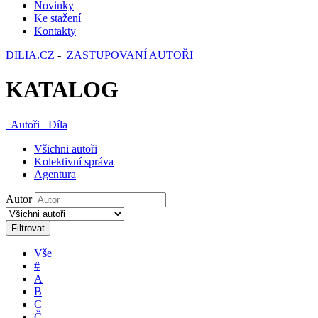
Novinky
Ke stažení
Kontakty
DILIA.CZ
-
ZASTUPOVANÍ AUTOŘI
KATALOG
Autoři
Díla
Všichni autoři
Kolektivní správa
Agentura
Autor
Filtrovat
Vše
#
A
B
C
Č