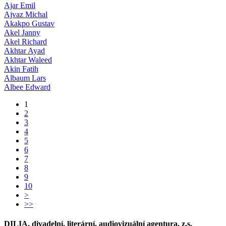
Ajar Emil
Ajvaz Michal
Akakpo Gustav
Akel Janny
Akel Richard
Akhtar Ayad
Akhtar Waleed
Akin Fatih
Albaum Lars
Albee Edward
1
2
3
4
5
6
7
8
9
10
>
>>
DILIA, divadelní, literární, audiovizuální agentura, z.s.