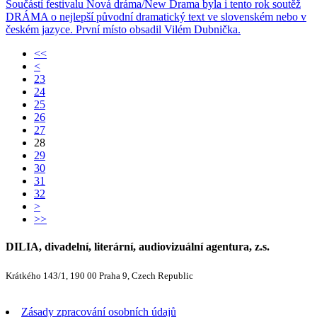
Součástí festivalu Nová dráma/New Drama byla i tento rok soutěž
DRÁMA o nejlepší původní dramatický text ve slovenském nebo v
českém jazyce. První místo obsadil Vilém Dubnička.
<<
<
23
24
25
26
27
28
29
30
31
32
>
>>
DILIA, divadelní, literární, audiovizuální agentura, z.s.
Krátkého 143/1, 190 00 Praha 9, Czech Republic
Zásady zpracování osobních údajů