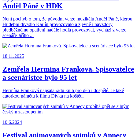
Anděl Páně v HDK
Není pochyb o tom, že původní verze muzikálu Anděl Páně, kterou
Hudební divadlo Karlín provozovalo a zjevně i navzdory
předběžnému opatření nadále hodlá provozovat, vychází z verze
scénáře Jiřího ...
18.11.2025
Zemřela Hermína Franková. Spisovatelce
a scenáristce bylo 95 let
Hermína Franková napsala řadu knih pro děti i dospělé. Je také
autorkou námětu k filmu Dívka na koštěti.
10.6.2024
Festival animovaných snímků v Annecy