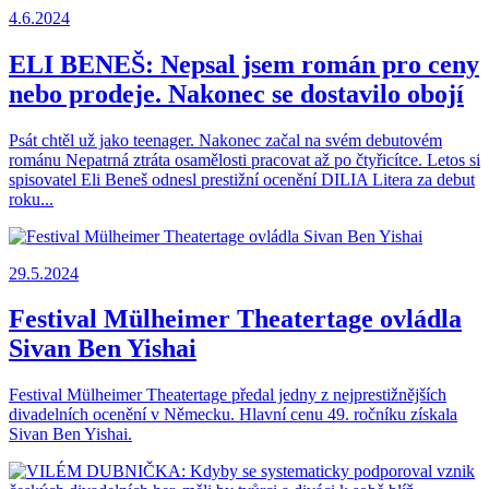
4.6.2024
ELI BENEŠ: Nepsal jsem román pro ceny
nebo prodeje. Nakonec se dostavilo obojí
Psát chtěl už jako teenager. Nakonec začal na svém debutovém
románu Nepatrná ztráta osamělosti pracovat až po čtyřicítce. Letos si
spisovatel Eli Beneš odnesl prestižní ocenění DILIA Litera za debut
roku...
29.5.2024
Festival Mülheimer Theatertage ovládla
Sivan Ben Yishai
Festival Mülheimer Theatertage předal jedny z nejprestižnějších
divadelních ocenění v Německu. Hlavní cenu 49. ročníku získala
Sivan Ben Yishai.