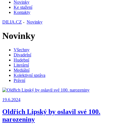
Novinky
Ke stažení
Kontakty
DILIA.CZ
-
Novinky
Novinky
Všechny
Divadelní
Hudební
Literární
Mediální
Kolektivní správa
Právní
19.6.2024
Oldřich Lipský by oslavil své 100.
narozeniny