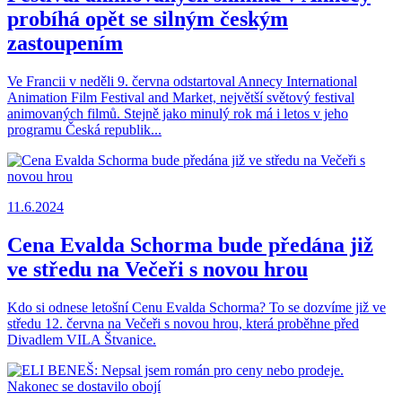
probíhá opět se silným českým
zastoupením
Ve Francii v neděli 9. června odstartoval Annecy International
Animation Film Festival and Market, největší světový festival
animovaných filmů. Stejně jako minulý rok má i letos v jeho
programu Česká republik...
11.6.2024
Cena Evalda Schorma bude předána již
ve středu na Večeři s novou hrou
Kdo si odnese letošní Cenu Evalda Schorma? To se dozvíme již ve
středu 12. června na Večeři s novou hrou, která proběhne před
Divadlem VILA Štvanice.