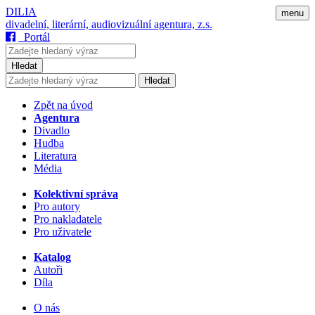
DILIA
menu
divadelní, literární, audiovizuální agentura, z.s.
Portál
Hledat
Hledat
Zpět na úvod
Agentura
Divadlo
Hudba
Literatura
Média
Kolektivní správa
Pro autory
Pro nakladatele
Pro uživatele
Katalog
Autoři
Díla
O nás