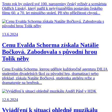
Tento rok by oslavil své 100. narozeniny český režisér a scenárista
Oldřich Lipský, který patřil k nejvýraznějším postavám českého
filmu 60. a 70. let minulého století. Při této příležitosti chystá...
13.6.2024
Cenu Evalda Schorma získala Natálie
Bočková. Zabodovala s původní hrou
Tolik něhy
Cenu Evalda Schorma, kterou uděluje každoročně agentura DILIA
studentům divadelních škol za původní hru, dramatizaci nebo
překlad, získala Natálie Bočková, studentka ateliéru režie a
dramaturgie na brněnsk...
12.6.2024
Vyjádření k situaci ohledně muzikálu