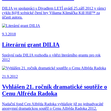
DILIA ve spolupráci s Divadlem LETÍ uvádí 25.září 2012 v rámci
cyklu 8@8 scénické čtení hry Viliama Klimáčka Kill Hill™ za
účasti autora.
9.3.2018
Literární grant DILIA
Správní rada DILIA rozhodla o vítězi literárního grantu pro rok
2012
21.9.2012
Vyhlášen 21. ročník dramatické soutěže o
Cenu Alfréda Radoka
Nadační fond Cen Alfréda Radoka vyhlašuje již po jednadvacáté
anonymní dramatickou soutěž o Cenu Alfréda Radoka 2012.