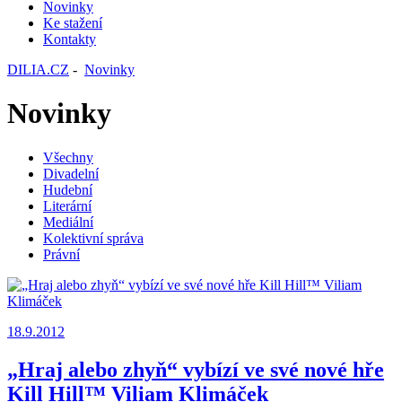
Novinky
Ke stažení
Kontakty
DILIA.CZ
-
Novinky
Novinky
Všechny
Divadelní
Hudební
Literární
Mediální
Kolektivní správa
Právní
18.9.2012
„Hraj alebo zhyň“ vybízí ve své nové hře
Kill Hill™ Viliam Klimáček