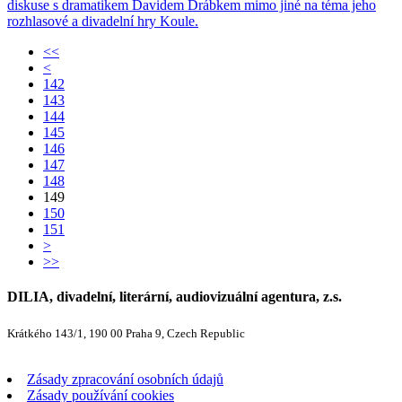
diskuse s dramatikem Davidem Drábkem mimo jiné na téma jeho
rozhlasové a divadelní hry Koule.
<<
<
142
143
144
145
146
147
148
149
150
151
>
>>
DILIA, divadelní, literární, audiovizuální agentura, z.s.
Krátkého 143/1, 190 00 Praha 9, Czech Republic
Zásady zpracování osobních údajů
Zásady používání cookies