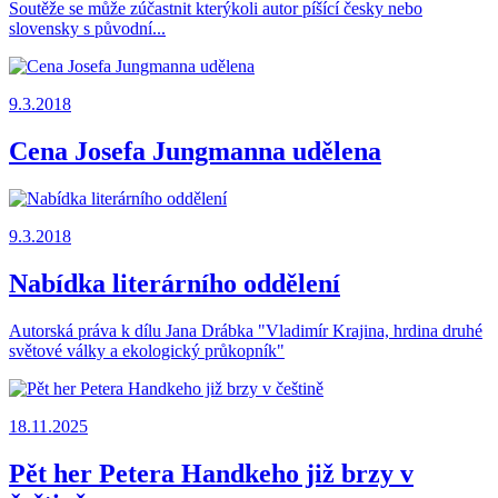
Soutěže se může zúčastnit kterýkoli autor píšící česky nebo
slovensky s původní...
9.3.2018
Cena Josefa Jungmanna udělena
9.3.2018
Nabídka literárního oddělení
Autorská práva k dílu Jana Drábka "Vladimír Krajina, hrdina druhé
světové války a ekologický průkopník"
18.11.2025
Pět her Petera Handkeho již brzy v