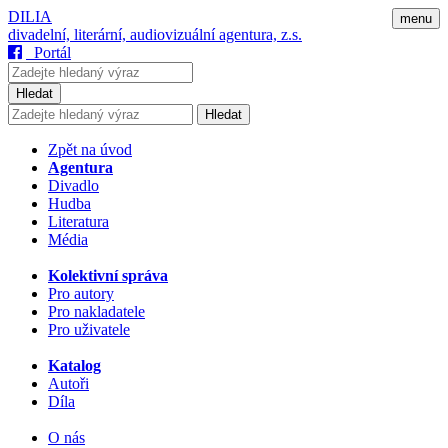
DILIA
menu
divadelní, literární, audiovizuální agentura, z.s.
Portál
Hledat
Hledat
Zpět na úvod
Agentura
Divadlo
Hudba
Literatura
Média
Kolektivní správa
Pro autory
Pro nakladatele
Pro uživatele
Katalog
Autoři
Díla
O nás