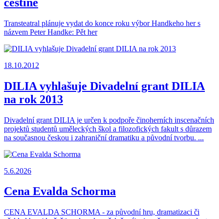
češtině
Transteatral plánuje vydat do konce roku výbor Handkeho her s
názvem Peter Handke: Pět her
18.10.2012
DILIA vyhlašuje Divadelní grant DILIA
na rok 2013
Divadelní grant DILIA je určen k podpoře činoherních inscenačních
projektů studentů uměleckých škol a filozofických fakult s důrazem
na současnou českou i zahraniční dramatiku a původní tvorbu. ...
5.6.2026
Cena Evalda Schorma
CENA EVALDA SCHORMA - za původní hru, dramatizaci či