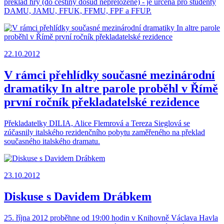
překlad hry (do češtiny dosud nepřeložené) - je určena pro studenty
DAMU, JAMU, FFUK, FFMU, FPF a FFUP.
22.10.2012
V rámci přehlídky současné mezinárodní
dramatiky In altre parole proběhl v Římě
první ročník překladatelské rezidence
Překladatelky DILIA, Alice Flemrová a Tereza Sieglová se
zúčasnily italského rezidenčního pobytu zaměřeného na překlad
současného italského dramatu.
23.10.2012
Diskuse s Davidem Drábkem
25. října 2012 proběhne od 19:00 hodin v Knihovně Václava Havla