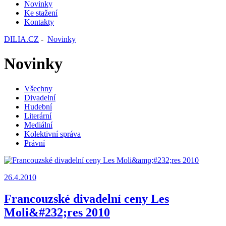
Novinky
Ke stažení
Kontakty
DILIA.CZ
-
Novinky
Novinky
Všechny
Divadelní
Hudební
Literární
Mediální
Kolektivní správa
Právní
26.4.2010
Francouzské divadelní ceny Les
Moli&#232;res 2010