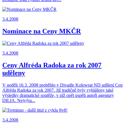
3.4.2008
Nominace na Ceny MKČR
3.4.2008
Ceny Alfréda Radoka za rok 2007
uděleny
V neděli 16.3. 2008 proběhlo v Divadle Kolowrat ND udílení Cen
Alfréda Radoka za rok 2007. Již tradičně byly vyhlášeny také
výsledky dramatické soutěže, v níž opět uspěli autoři agentury
DILIA. Nejvýra...
3.4.2008