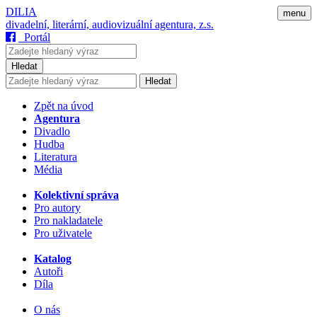
DILIA
menu
divadelní, literární, audiovizuální agentura, z.s.
Portál
Hledat
Hledat
Zpět na úvod
Agentura
Divadlo
Hudba
Literatura
Média
Kolektivní správa
Pro autory
Pro nakladatele
Pro uživatele
Katalog
Autoři
Díla
O nás