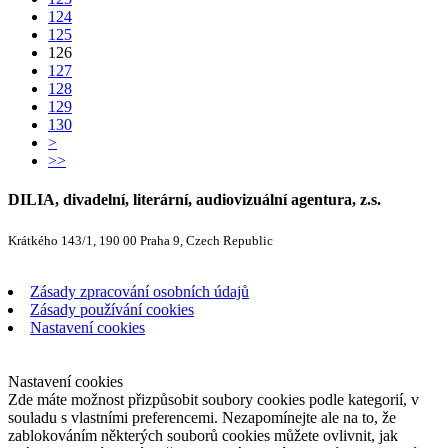
124
125
126
127
128
129
130
>
>>
DILIA, divadelní, literární, audiovizuální agentura, z.s.
Krátkého 143/1, 190 00 Praha 9, Czech Republic
Zásady zpracování osobních údajů
Zásady používání cookies
Nastavení cookies
Nastavení cookies
Zde máte možnost přizpůsobit soubory cookies podle kategorií, v
souladu s vlastními preferencemi. Nezapomínejte ale na to, že
zablokováním některých souborů cookies můžete ovlivnit, jak