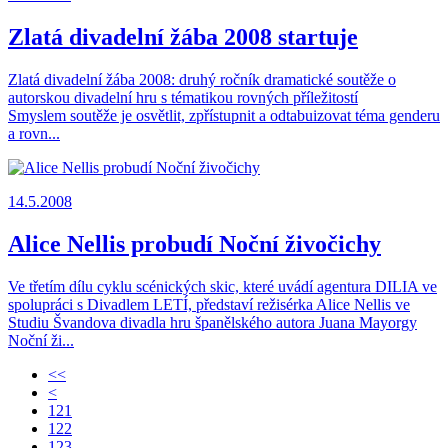
Zlatá divadelní žába 2008 startuje
Zlatá divadelní žába 2008: druhý ročník dramatické soutěže o
autorskou divadelní hru s tématikou rovných příležitostí
Smyslem soutěže je osvětlit, zpřístupnit a odtabuizovat téma genderu
a rovn...
14.5.2008
Alice Nellis probudí Noční živočichy
Ve třetím dílu cyklu scénických skic, které uvádí agentura DILIA ve
spolupráci s Divadlem LETÍ, představí režisérka Alice Nellis ve
Studiu Švandova divadla hru španělského autora Juana Mayorgy
Noční ži...
<<
<
121
122
123