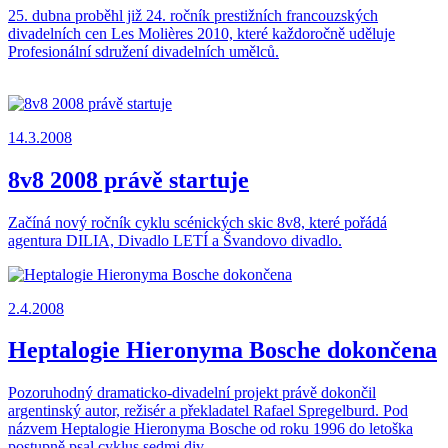
25. dubna proběhl již 24. ročník prestižních francouzských
divadelních cen Les Molières 2010, které každoročně uděluje
Profesionální sdružení divadelních umělců.
14.3.2008
8v8 2008 právě startuje
Začíná nový ročník cyklu scénických skic 8v8, které pořádá
agentura DILIA, Divadlo LETÍ a Švandovo divadlo.
2.4.2008
Heptalogie Hieronyma Bosche dokončena
Pozoruhodný dramaticko-divadelní projekt právě dokončil
argentinský autor, režisér a překladatel Rafael Spregelburd. Pod
názvem Heptalogie Hieronyma Bosche od roku 1996 do letoška
postupně psal cyklus sedmi div...