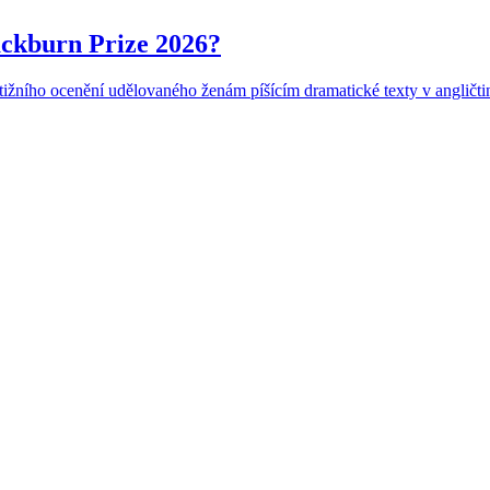
ackburn Prize 2026?
žního ocenění udělovaného ženám píšícím dramatické texty v angličtině