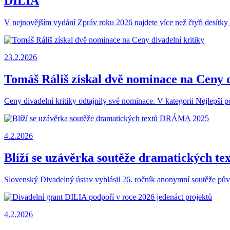
DILIA
V nejnovějším vydání Zpráv roku 2026 najdete více než čtyři desítky
23.2.2026
Tomáš Ráliš získal dvě nominace na Ceny d
Ceny divadelní kritiky odtajnily své nominace. V kategorii Nejlepší 
4.2.2026
Blíží se uzávěrka soutěže dramatických 
Slovenský Divadelný ústav vyhlásil 26. ročník anonymní soutěže půvo
4.2.2026