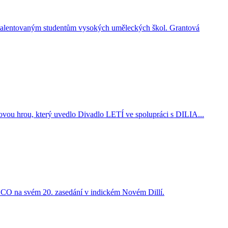
y talentovaným studentům vysokých uměleckých škol. Grantová
ovou hrou, který uvedlo Divadlo LETÍ ve spolupráci s DILIA...
ESCO na svém 20. zasedání v indickém Novém Dillí.