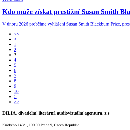
Kdo může získat prestižní Susan Smith Bl
V únoru 2026 proběhne vyhlášení Susan Smith Blackburn Prize, presti
<<
<
1
2
3
4
5
6
7
8
9
10
>
>>
DILIA, divadelní, literární, audiovizuální agentura, z.s.
Krátkého 143/1, 190 00 Praha 9, Czech Republic