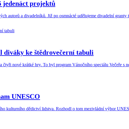
 jedenáct projektů
ých autorů a divadelníků. Již po osmnácté udělujeme divadelní grant
l diváky ke štědrovečerní tabuli
a čtyři nové krátké hry. To byl program Vánočního speciálu Večeře s n
seznam UNESCO
ního kulturního dědictví lidstva. Rozhodl o tom mezivládní výbor UN