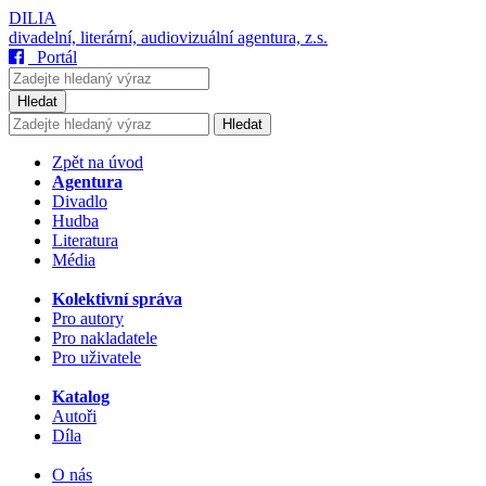
DILIA
divadelní, literární, audiovizuální agentura, z.s.
Portál
Hledat
Hledat
Zpět na úvod
Agentura
Divadlo
Hudba
Literatura
Média
Kolektivní správa
Pro autory
Pro nakladatele
Pro uživatele
Katalog
Autoři
Díla
O nás