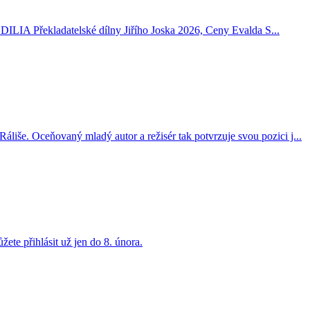
DILIA Překladatelské dílny Jiřího Joska 2026, Ceny Evalda S...
liše. Oceňovaný mladý autor a režisér tak potvrzuje svou pozici j...
te přihlásit už jen do 8. února.