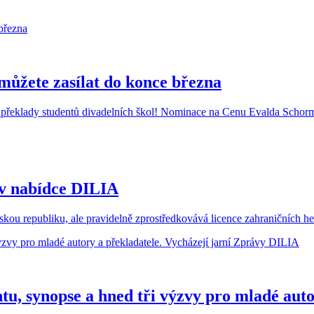
ůžete zasílat do konce března
o překlady studentů divadelních škol! Nominace na Cenu Evalda Schorma
 v nabídce DILIA
ou republiku, ale pravidelně zprostředkovává licence zahraničních her
tu, synopse a hned tři výzvy pro mladé auto