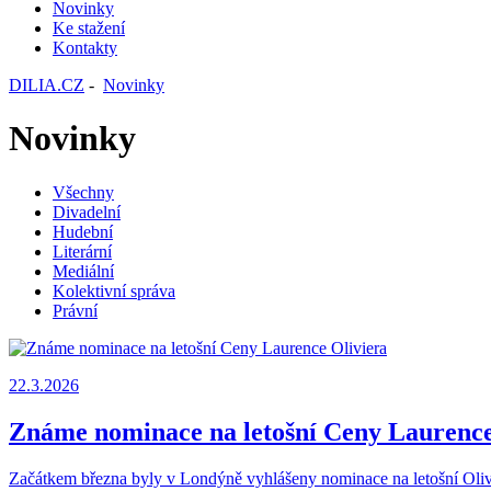
Novinky
Ke stažení
Kontakty
DILIA.CZ
-
Novinky
Novinky
Všechny
Divadelní
Hudební
Literární
Mediální
Kolektivní správa
Právní
22.3.2026
Známe nominace na letošní Ceny Laurence
Začátkem března byly v Londýně vyhlášeny nominace na letošní Olivi