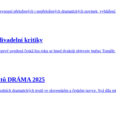
 synopsí přeložených i nepřeložených dramatických novinek, vyhlášení 
ivadelní kritiky
poprvé uvedená česká hra roku se hned dvakrát objevuje jméno Tomáše Rá
textů DRÁMA 2025
dních dramatických textů ve slovenském a českém jazyce. Svá díla může