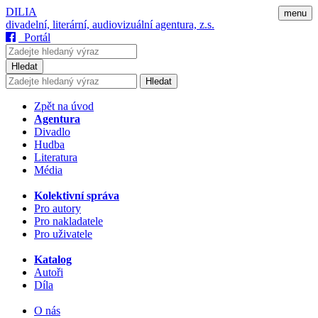
DILIA
menu
divadelní, literární, audiovizuální agentura, z.s.
Portál
Hledat
Hledat
Zpět na úvod
Agentura
Divadlo
Hudba
Literatura
Média
Kolektivní správa
Pro autory
Pro nakladatele
Pro uživatele
Katalog
Autoři
Díla
O nás