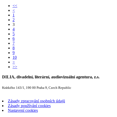
<<
<
1
2
3
4
5
6
7
8
9
10
>
>>
DILIA, divadelní, literární, audiovizuální agentura, z.s.
Krátkého 143/1, 190 00 Praha 9, Czech Republic
Zásady zpracování osobních údajů
Zásady používání cookies
Nastavení cookies