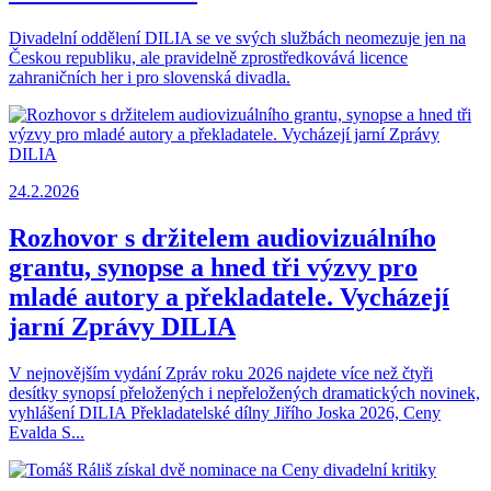
Divadelní oddělení DILIA se ve svých službách neomezuje jen na
Českou republiku, ale pravidelně zprostředkovává licence
zahraničních her i pro slovenská divadla.
24.2.2026
Rozhovor s držitelem audiovizuálního
grantu, synopse a hned tři výzvy pro
mladé autory a překladatele. Vycházejí
jarní Zprávy DILIA
V nejnovějším vydání Zpráv roku 2026 najdete více než čtyři
desítky synopsí přeložených i nepřeložených dramatických novinek,
vyhlášení DILIA Překladatelské dílny Jiřího Joska 2026, Ceny
Evalda S...