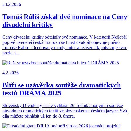
23.2.2026
Tomáš Ráliš získal dvě nominace na Ceny
divadelní kritiky
Ceny divadelní kritiky odtajnily své nominace. V kategorii Nejlepší
poprvé uvedená česká hra roku se hned dvakrát objevuje jméno
Tomáše Ráliše. Oceňovaný mladý autor a režisér tak potvrzuje svou
pozici j...
4.2.2026
Blíží se uzávěrka soutěže dramatických
textů DRÁMA 2025
Slovenský Divadelný ústav vyhlásil 26. ročník anonymní soutěže
původních dramatických textů ve slovenském a českém jazyce. Svá
díla můžete přihlásit už jen do 8. února.