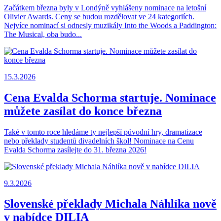
Začátkem března byly v Londýně vyhlášeny nominace na letošní
Olivier Awards. Ceny se budou rozdělovat ve 24 kategoriích.
Nejvíce nominací si odnesly muzikály Into the Woods a Paddington:
The Musical, oba budo...
15.3.2026
Cena Evalda Schorma startuje. Nominace
můžete zasílat do konce března
Také v tomto roce hledáme ty nejlepší původní hry, dramatizace
nebo překlady studentů divadelních škol! Nominace na Cenu
Evalda Schorma zasílejte do 31. března 2026!
9.3.2026
Slovenské překlady Michala Náhlíka nově
v nabídce DILIA