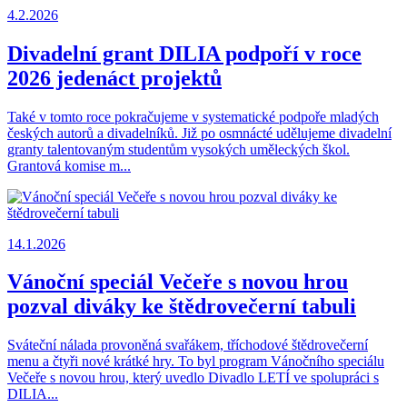
4.2.2026
Divadelní grant DILIA podpoří v roce
2026 jedenáct projektů
Také v tomto roce pokračujeme v systematické podpoře mladých
českých autorů a divadelníků. Již po osmnácté udělujeme divadelní
granty talentovaným studentům vysokých uměleckých škol.
Grantová komise m...
14.1.2026
Vánoční speciál Večeře s novou hrou
pozval diváky ke štědrovečerní tabuli
Sváteční nálada provoněná svařákem, tříchodové štědrovečerní
menu a čtyři nové krátké hry. To byl program Vánočního speciálu
Večeře s novou hrou, který uvedlo Divadlo LETÍ ve spolupráci s
DILIA...