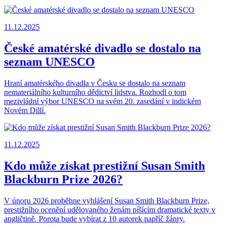
11.12.2025
České amatérské divadlo se dostalo na
seznam UNESCO
Hraní amatérského divadla v Česku se dostalo na seznam
nemateriálního kulturního dědictví lidstva. Rozhodl o tom
mezivládní výbor UNESCO na svém 20. zasedání v indickém
Novém Dillí.
11.12.2025
Kdo může získat prestižní Susan Smith
Blackburn Prize 2026?
V únoru 2026 proběhne vyhlášení Susan Smith Blackburn Prize,
prestižního ocenění udělovaného ženám píšícím dramatické texty v
angličtině. Porota bude vybírat z 10 autorek napříč žánry.