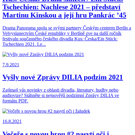
Tschechien: Nachlese 2021 – představí
Martinu Kinskou a její hru Pankrác ’45
Drama Panorama spolu se svými partnery Českým centrem Berlín a
Velvyslanectvím České republiky v Berlíně zve na další ročník
festivalu současného českého divadla Kus: Česka/Ein Stück:
Tschechien 2021. Le...
7.9.2021
Vyšly nové Zprávy DILIA podzim 2021
Zajímají vás novinky z oblasti divadla, literatury, hudby nebo
audiovize? Stáhněte si nejnovější podzimní Zprávy DILIA ve
formátu PDF.
16.8.2021
Večeře s novou hrou #2 nasytí oči i