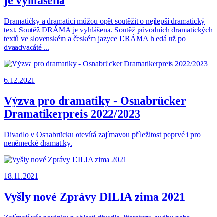
je vyhlášena
Dramatičky a dramatici můžou opět soutěžit o nejlepší dramatický
text. Soutěž DRÁMA je vyhlášena. Soutěž původních dramatických
textů ve slovenském a českém jazyce DRÁMA hledá už po
dvaadvacáté ...
6.12.2021
Výzva pro dramatiky - Osnabrücker
Dramatikerpreis 2022/2023
Divadlo v Osnabrücku otevírá zajímavou příležitost poprvé i pro
neněmecké dramatiky.
18.11.2021
Vyšly nové Zprávy DILIA zima 2021