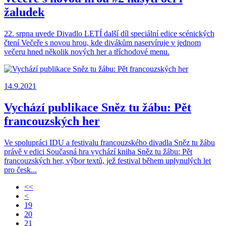
žaludek
22. srpna uvede Divadlo LETÍ další díl speciální edice scénických
čtení Večeře s novou hrou, kde divákům naservíruje v jednom
večeru hned několik nových her a tříchodové menu.
14.9.2021
Vychází publikace Sněz tu žábu: Pět
francouzských her
Ve spolupráci IDU a festivalu francouzského divadla Sněz tu žábu
právě v edici Současná hra vychází kniha Sněz tu žábu: Pět
francouzských her, výbor textů, jež festival během uplynulých let
pro česk...
<<
<
19
20
21