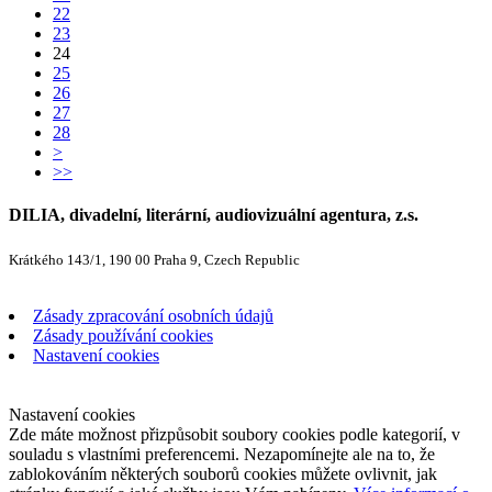
22
23
24
25
26
27
28
>
>>
DILIA, divadelní, literární, audiovizuální agentura, z.s.
Krátkého 143/1, 190 00 Praha 9, Czech Republic
Zásady zpracování osobních údajů
Zásady používání cookies
Nastavení cookies
Nastavení cookies
Zde máte možnost přizpůsobit soubory cookies podle kategorií, v
souladu s vlastními preferencemi. Nezapomínejte ale na to, že
zablokováním některých souborů cookies můžete ovlivnit, jak