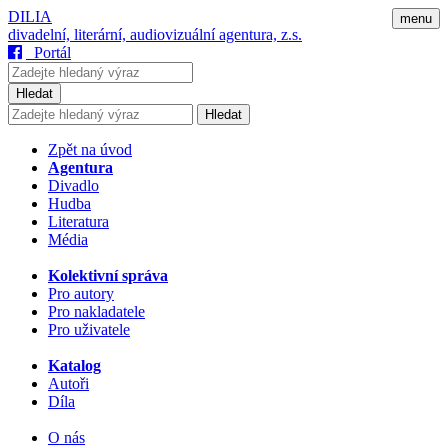
DILIA
menu
divadelní, literární, audiovizuální agentura, z.s.
Portál
Hledat
Hledat
Zpět na úvod
Agentura
Divadlo
Hudba
Literatura
Média
Kolektivní správa
Pro autory
Pro nakladatele
Pro uživatele
Katalog
Autoři
Díla
O nás