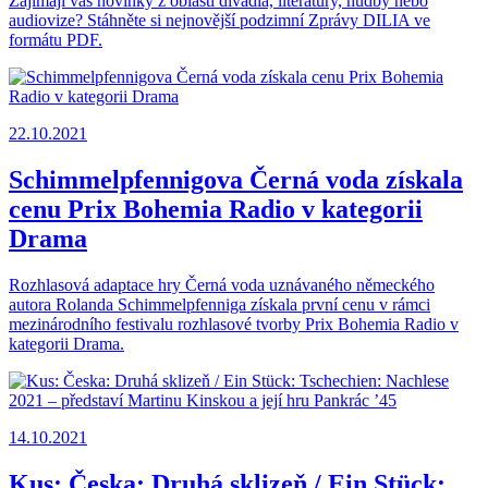
Zajímají vás novinky z oblasti divadla, literatury, hudby nebo
audiovize? Stáhněte si nejnovější podzimní Zprávy DILIA ve
formátu PDF.
22.10.2021
Schimmelpfennigova Černá voda získala
cenu Prix Bohemia Radio v kategorii
Drama
Rozhlasová adaptace hry Černá voda uznávaného německého
autora Rolanda Schimmelpfenniga získala první cenu v rámci
mezinárodního festivalu rozhlasové tvorby Prix Bohemia Radio v
kategorii Drama.
14.10.2021
Kus: Česka: Druhá sklizeň / Ein Stück: