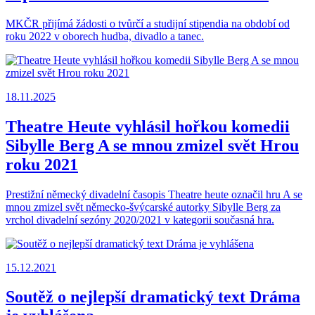
MKČR přijímá žádosti o tvůrčí a studijní stipendia na období od
roku 2022 v oborech hudba, divadlo a tanec.
18.11.2025
Theatre Heute vyhlásil hořkou komedii
Sibylle Berg A se mnou zmizel svět Hrou
roku 2021
Prestižní německý divadelní časopis Theatre heute označil hru A se
mnou zmizel svět německo-švýcarské autorky Sibylle Berg za
vrchol divadelní sezóny 2020/2021 v kategorii současná hra.
15.12.2021
Soutěž o nejlepší dramatický text Dráma