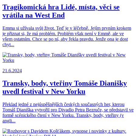
Tragikomická hra Lidé, místa, věci se
vrátila na West End
Emma si užívala svůj život. Teď je v léčebně. Jejím prvním krokem
je přiznat si, že má problém. Problém však není v Emmě, ale ve
všem ostatním. Chce se po ní, aby řekla pravdu. Jenže ona je dost
chyt...
21.6.2024
Transky, body, vteřiny Tomáše Dianišky
uvedl festival v New Yorku
Překlad jedné z nejúspěšnějších českých současných her, kterou
Tomáš Dianiška vytvořil pro Divadlo Petra Bezruče, se představil ve
formě scénického čtení v New Yorku. Transky, body, vteřiny (v
angli...