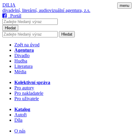
DILIA
menu
divadelní, literární, audiovizuální agentura, z.s.
Portál
Hledat
Hledat
Zpět na úvod
Agentura
Divadlo
Hudba
Literatura
Média
Kolektivní správa
Pro autory
Pro nakladatele
Pro uživatele
Katalog
Autoři
Díla
O nás