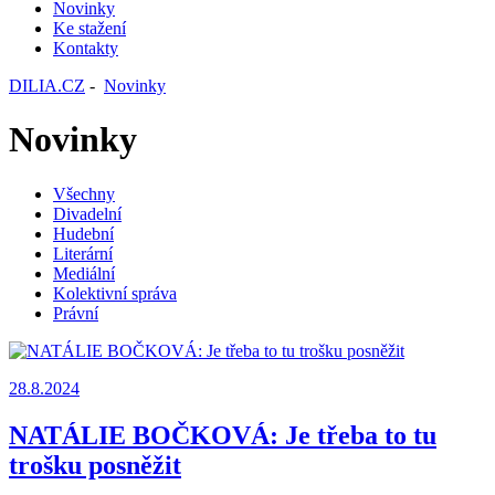
Novinky
Ke stažení
Kontakty
DILIA.CZ
-
Novinky
Novinky
Všechny
Divadelní
Hudební
Literární
Mediální
Kolektivní správa
Právní
28.8.2024
NATÁLIE BOČKOVÁ: Je třeba to tu
trošku posněžit