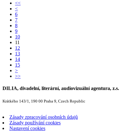
<<
<
6
7
8
9
10
11
12
13
14
15
>
>>
DILIA, divadelní, literární, audiovizuální agentura, z.s.
Krátkého 143/1, 190 00 Praha 9, Czech Republic
Zásady zpracování osobních údajů
Zásady používání cookies
Nastavení cookies