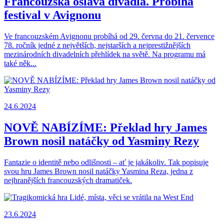
Francouzská oslava divadla. Probíhá
festival v Avignonu
Ve francouzském Avignonu probíhá od 29. června do 21. července
78. ročník jedné z největších, nejstarších a nejprestižnějších
mezinárodních divadelních přehlídek na světě. Na programu má
také něk...
24.6.2024
NOVĚ NABÍZÍME: Překlad hry James
Brown nosil natáčky od Yasminy Rezy
Fantazie o identitě nebo odlišnosti – ať je jakákoliv. Tak popisuje
svou hru James Brown nosil natáčky Yasmina Reza, jedna z
nejhranějších francouzských dramatiček.
23.6.2024