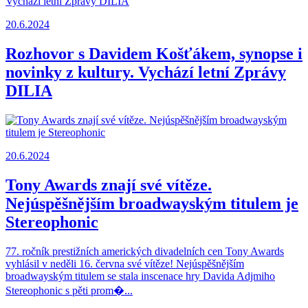
20.6.2024
Rozhovor s Davidem Košťákem, synopse i
novinky z kultury. Vychází letní Zprávy
DILIA
20.6.2024
Tony Awards znají své vítěze.
Nejúspěšnějším broadwayským titulem je
Stereophonic
77. ročník prestižních amerických divadelních cen Tony Awards
vyhlásil v neděli 16. června své vítěze! Nejúspěšnějším
broadwayským titulem se stala inscenace hry Davida Adjmiho
Stereophonic s pěti prom�...