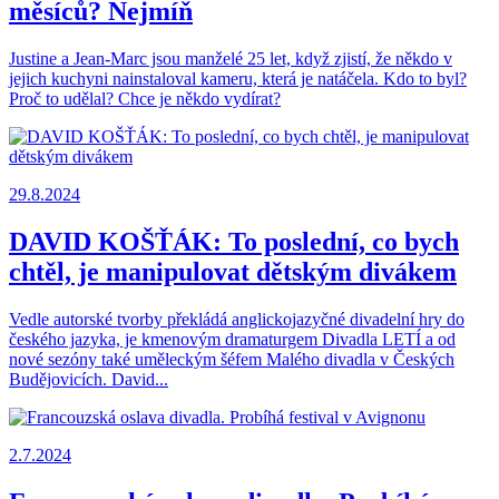
měsíců? Nejmíň
Justine a Jean-Marc jsou manželé 25 let, když zjistí, že někdo v
jejich kuchyni nainstaloval kameru, která je natáčela. Kdo to byl?
Proč to udělal? Chce je někdo vydírat?
29.8.2024
DAVID KOŠŤÁK: To poslední, co bych
chtěl, je manipulovat dětským divákem
Vedle autorské tvorby překládá anglickojazyčné divadelní hry do
českého jazyka, je kmenovým dramaturgem Divadla LETÍ a od
nové sezóny také uměleckým šéfem Malého divadla v Českých
Budějovicích. David...
2.7.2024