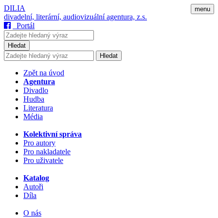
DILIA
menu
divadelní, literární, audiovizuální agentura, z.s.
Portál
Hledat
Hledat
Zpět na úvod
Agentura
Divadlo
Hudba
Literatura
Média
Kolektivní správa
Pro autory
Pro nakladatele
Pro uživatele
Katalog
Autoři
Díla
O nás