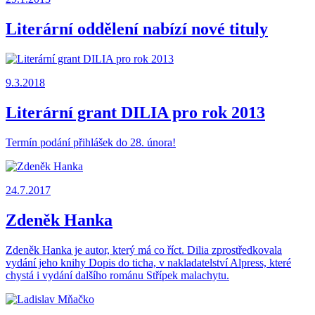
Literární oddělení nabízí nové tituly
9.3.2018
Literární grant DILIA pro rok 2013
Termín podání přihlášek do 28. února!
24.7.2017
Zdeněk Hanka
Zdeněk Hanka je autor, který má co říct. Dilia zprostředkovala
vydání jeho knihy Dopis do ticha, v nakladatelství Alpress, které
chystá i vydání dalšího románu Střípek malachytu.