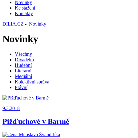
Novinky
Ke stažení
Kontakty
DILIA.CZ
-
Novinky
Novinky
Všechny
Divadelní
Hudební
Literární
Mediální
Kolektivní správa
Právní
9.3.2018
Pižďuchové v Barmě