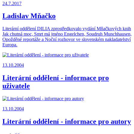
24.7.2017
Ladislav Mňačko
Literární oddělení DILIA zprostředkovalo vydání Mňačkových knih
Jak chutná moc, Smrt má jméno Engelchen, Soudruh Munchhausen,
Opožděné reportáže a Noční rozhovor ve slovenském nakladatelství
Europa.
13.10.2004
Literární oddělení - informace pro
uživatele
13.10.2004
Literární oddělení - informace pro autory