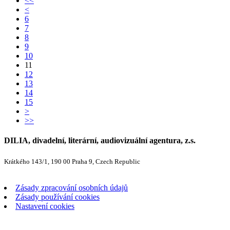
<<
<
6
7
8
9
10
11
12
13
14
15
>
>>
DILIA, divadelní, literární, audiovizuální agentura, z.s.
Krátkého 143/1, 190 00 Praha 9, Czech Republic
Zásady zpracování osobních údajů
Zásady používání cookies
Nastavení cookies