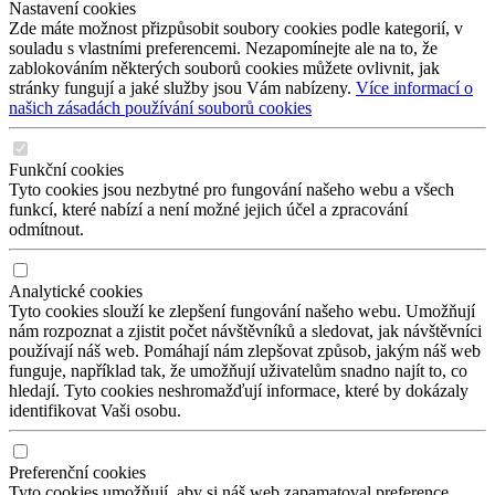
Nastavení cookies
Zde máte možnost přizpůsobit soubory cookies podle kategorií, v
souladu s vlastními preferencemi. Nezapomínejte ale na to, že
zablokováním některých souborů cookies můžete ovlivnit, jak
stránky fungují a jaké služby jsou Vám nabízeny.
Více informací o
našich zásadách používání souborů cookies
Funkční cookies
Tyto cookies jsou nezbytné pro fungování našeho webu a všech
funkcí, které nabízí a není možné jejich účel a zpracování
odmítnout.
Analytické cookies
Tyto cookies slouží ke zlepšení fungování našeho webu. Umožňují
nám rozpoznat a zjistit počet návštěvníků a sledovat, jak návštěvníci
používají náš web. Pomáhají nám zlepšovat způsob, jakým náš web
funguje, například tak, že umožňují uživatelům snadno najít to, co
hledají. Tyto cookies neshromažďují informace, které by dokázaly
identifikovat Vaši osobu.
Preferenční cookies
Tyto cookies umožňují, aby si náš web zapamatoval preference