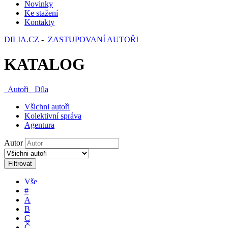
Novinky
Ke stažení
Kontakty
DILIA.CZ
-
ZASTUPOVANÍ AUTOŘI
KATALOG
Autoři
Díla
Všichni autoři
Kolektivní správa
Agentura
Autor
Filtrovat
Vše
#
A
B
C
Č