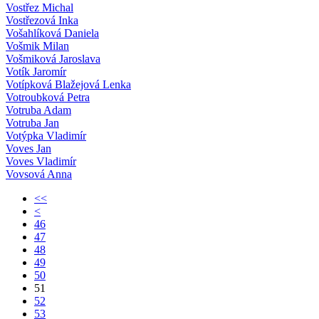
Vostřez Michal
Vostřezová Inka
Vošahlíková Daniela
Vošmik Milan
Vošmiková Jaroslava
Votík Jaromír
Votípková Blažejová Lenka
Votroubková Petra
Votruba Adam
Votruba Jan
Votýpka Vladimír
Voves Jan
Voves Vladimír
Vovsová Anna
<<
<
46
47
48
49
50
51
52
53