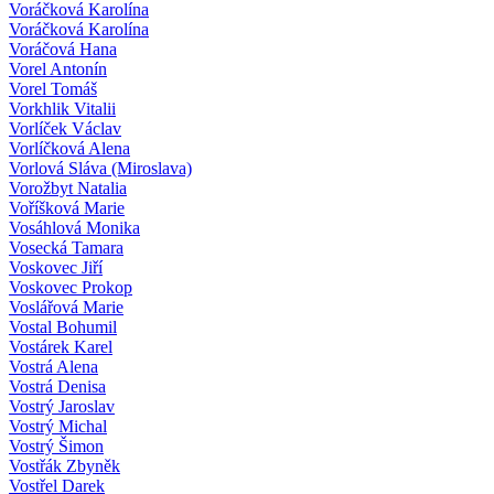
Voráčková Karolína
Voráčková Karolína
Voráčová Hana
Vorel Antonín
Vorel Tomáš
Vorkhlik Vitalii
Vorlíček Václav
Vorlíčková Alena
Vorlová Sláva (Miroslava)
Vorožbyt Natalia
Voříšková Marie
Vosáhlová Monika
Vosecká Tamara
Voskovec Jiří
Voskovec Prokop
Voslářová Marie
Vostal Bohumil
Vostárek Karel
Vostrá Alena
Vostrá Denisa
Vostrý Jaroslav
Vostrý Michal
Vostrý Šimon
Vostřák Zbyněk
Vostřel Darek