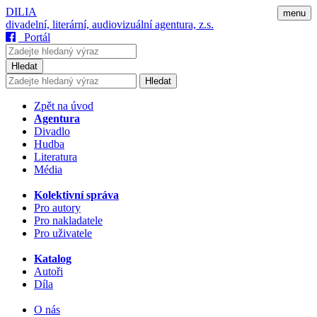
DILIA
menu
divadelní, literární, audiovizuální agentura, z.s.
Portál
Hledat
Hledat
Zpět na úvod
Agentura
Divadlo
Hudba
Literatura
Média
Kolektivní správa
Pro autory
Pro nakladatele
Pro uživatele
Katalog
Autoři
Díla
O nás