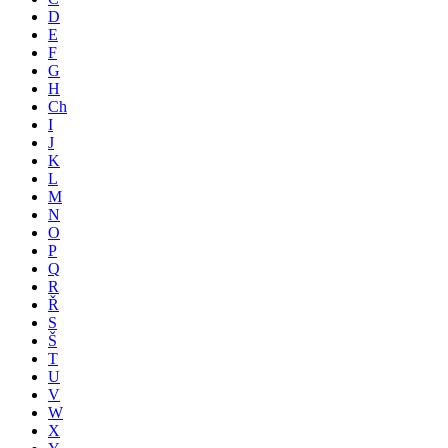
D
E
F
G
H
Ch
I
J
K
L
M
N
O
P
Q
R
Ř
S
Š
T
U
V
W
X