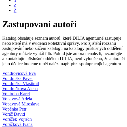
Y
Z
Ž
Zastupovaní autoři
Katalog obsahuje seznam autorů, které DILIA agenturně zastupuje
nebo které má v evidenci kolektivní správy. Pro zjištění rozsahu
zastupování nebo zúžení katalogu na katalogy příslušných oddělení
agentury můžete využít filtr. Pokud jste autora nenalezli, nezoufejte
a kontaktujte příslušné oddělení DILIA, není vyloučeno, že autora či
jeho dědice budeme umět nalézt např. přes spolupracující agenturu.
Vondrovicová Eva
Vondruška Pavel
Vondruška Vlastimil
Vondrušková Alena
Vontroba Karel
Vopavová Adéla
Vopavová Miroslava
Vopěnka Petr
Voráč David
Voráček Vojtěch
Voráčková Ivana