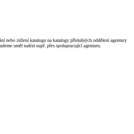
ání nebo zúžení katalogu na katalogy příslušných oddělení agentury
 budeme umět nalézt např. přes spolupracující agenturu.