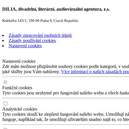
DILIA, divadelní, literární, audiovizuální agentura, z.s.
Krátkého 143/1, 190 00 Praha 9, Czech Republic
Zásady zpracování osobních údajů
Zásady používání cookies
Nastavení cookies
Nastavení cookies
Zde máte možnost přizpůsobit soubory cookies podle kategorií, v soul
jaké služby jsou Vám nabízeny.
Více informací o našich zásadách po
Funkční cookies
Tyto cookies jsou nezbytné pro fungování našeho webu a všech funkcí,
Analytické cookies
Tyto cookies slouží ke zlepšení fungování našeho webu. Umožňují nám
funguje, například tak, že umožňují uživatelům snadno najít to, co hl