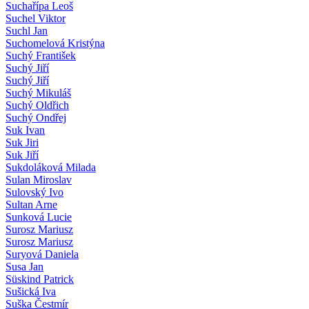
Suchařípa Leoš
Suchel Viktor
Suchl Jan
Suchomelová Kristýna
Suchý František
Suchý Jiří
Suchý Jiří
Suchý Mikuláš
Suchý Oldřich
Suchý Ondřej
Suk Ivan
Suk Jiri
Suk Jiří
Sukdoláková Milada
Sulan Miroslav
Sulovský Ivo
Sultan Arne
Sunková Lucie
Surosz Mariusz
Surosz Mariusz
Suryová Daniela
Susa Jan
Süskind Patrick
Sušická Iva
Suška Čestmír