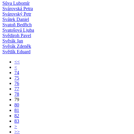
Sůva Lubomír
Svárovská Petra
Svárovský Petr
Svátek Daniel
Svatoň Bedřich
Svatošová Ljuba
Svědiroh Pavel
Svěrák Jan
Svěrák Zdeněk
Světlík Eduard
<<
<
74
75
76
77
78
79
80
81
82
83
>
>>