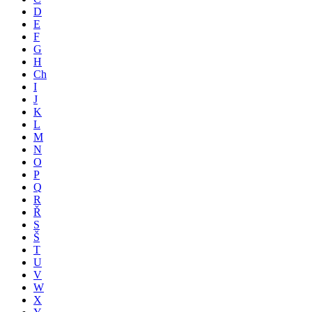
D
E
F
G
H
Ch
I
J
K
L
M
N
O
P
Q
R
Ř
S
Š
T
U
V
W
X