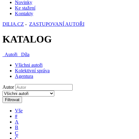
Novinky
Ke stažení
Kontakty
DILIA.CZ
-
ZASTUPOVANÍ AUTOŘI
KATALOG
Autoři
Díla
Všichni autoři
Kolektivní správa
Agentura
Autor
Filtrovat
Vše
#
A
B
C
Č