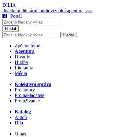
DILIA
divadelní, literární, audiovizuální agentura, z.s.
Portál
Hledat
Hledat
Zpět na úvod
Agentura
Divadlo
Hudba
Literatura
Média
Kolektivní správa
Pro autory
Pro nakladatele
Pro uživatele
Katalog
Autoři
Díla
O nás