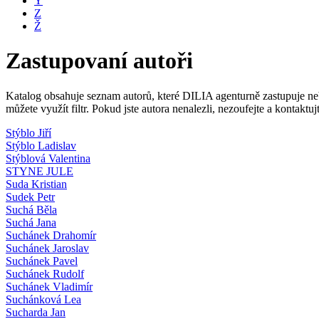
Y
Z
Ž
Zastupovaní autoři
Katalog obsahuje seznam autorů, které DILIA agenturně zastupuje nebo
můžete využít filtr. Pokud jste autora nenalezli, nezoufejte a kontakt
Stýblo Jiří
Stýblo Ladislav
Stýblová Valentina
STYNE JULE
Suda Kristian
Sudek Petr
Suchá Běla
Suchá Jana
Suchánek Drahomír
Suchánek Jaroslav
Suchánek Pavel
Suchánek Rudolf
Suchánek Vladimír
Suchánková Lea
Sucharda Jan