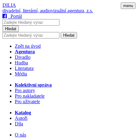
DILIA
menu
divadelní, literární, audiovizuální agentura, z.s.
Portál
Hledat
Hledat
Zpět na úvod
Agentura
Divadlo
Hudba
Literatura
Média
Kolektivní správa
Pro autory
Pro nakladatele
Pro uživatele
Katalog
Autoři
Díla
O nás