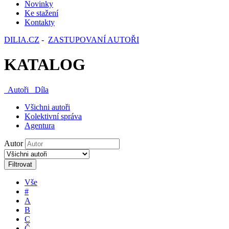
Novinky
Ke stažení
Kontakty
DILIA.CZ
-
ZASTUPOVANÍ AUTOŘI
KATALOG
Autoři
Díla
Všichni autoři
Kolektivní správa
Agentura
Autor
Filtrovat
Vše
#
A
B
C
Č