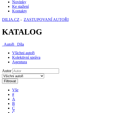
Novinky
Ke stažení
Kontakty
DILIA.CZ
-
ZASTUPOVANÍ AUTOŘI
KATALOG
Autoři
Díla
Všichni autoři
Kolektivní správa
Agentura
Autor
Filtrovat
Vše
#
A
B
C
Č