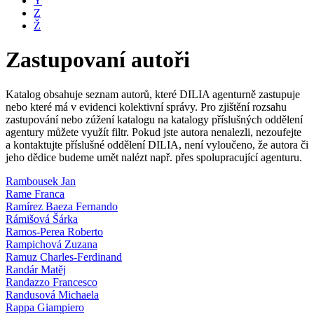
Y
Z
Ž
Zastupovaní autoři
Katalog obsahuje seznam autorů, které DILIA agenturně zastupuje
nebo které má v evidenci kolektivní správy. Pro zjištění rozsahu
zastupování nebo zúžení katalogu na katalogy příslušných oddělení
agentury můžete využít filtr. Pokud jste autora nenalezli, nezoufejte
a kontaktujte příslušné oddělení DILIA, není vyloučeno, že autora či
jeho dědice budeme umět nalézt např. přes spolupracující agenturu.
Rambousek Jan
Rame Franca
Ramírez Baeza Fernando
Rámišová Šárka
Ramos-Perea Roberto
Rampichová Zuzana
Ramuz Charles-Ferdinand
Randár Matěj
Randazzo Francesco
Randusová Michaela
Rappa Giampiero