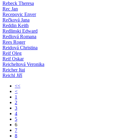
Rebeck Theresa
Rec Jan
Recepovic Enver
Rečková Jana
Reddin Keith
Redlinski Edward
Redlová Romana
Rees Roger
Reidová Christina
Reif Oleg
Reif Oskar
Reicheltová Veronika
Reicher Itai
Reichl Jiří
<<
<
1
2
3
4
5
6
7
8