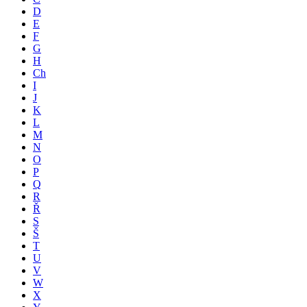
D
E
F
G
H
Ch
I
J
K
L
M
N
O
P
Q
R
Ř
S
Š
T
U
V
W
X