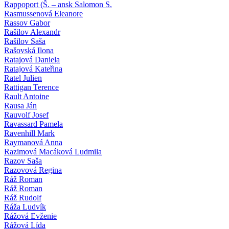
Rappoport (Š. – ansk Salomon S.
Rasmussenová Eleanore
Rassov Gabor
Rašilov Alexandr
Rašilov Saša
Rašovská Ilona
Ratajová Daniela
Ratajová Kateřina
Ratel Julien
Rattigan Terence
Rault Antoine
Rausa Ján
Rauvolf Josef
Ravassard Pamela
Ravenhill Mark
Raymanová Anna
Razimová Macáková Ludmila
Razov Saša
Razovová Regina
Ráž Roman
Ráž Roman
Ráž Rudolf
Ráža Ludvík
Rážová Evženie
Rážová Lída