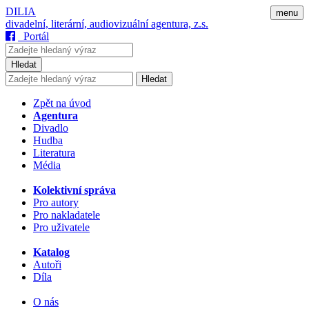
DILIA
menu
divadelní, literární, audiovizuální agentura, z.s.
Portál
Hledat
Hledat
Zpět na úvod
Agentura
Divadlo
Hudba
Literatura
Média
Kolektivní správa
Pro autory
Pro nakladatele
Pro uživatele
Katalog
Autoři
Díla
O nás