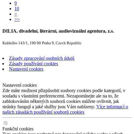
9
10
>
>>
DILIA, divadelní, literární, audiovizuální agentura, z.s.
Krátkého 143/1, 190 00 Praha 9, Czech Republic
Zásady zpracování osobních údajů
Zásady používání cookies
Nastavení cookies
Nastavení cookies
Zde máte možnost přizpůsobit soubory cookies podle kategorií, v
souladu s vlastními preferencemi. Nezapomínejte ale na to, že
zablokováním některých souborů cookies můžete ovlivnit, jak
stránky fungují a jaké služby jsou Vám nabízeny.
Více informací o
našich zásadách používání souborů cookies
Funkční cookies