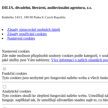
DILIA, divadelní, literární, audiovizuální agentura, z.s.
Krátkého 143/1, 190 00 Praha 9, Czech Republic
Zásady zpracování osobních údajů
Zásady používání cookies
Nastavení cookies
Nastavení cookies
Zde máte možnost přizpůsobit soubory cookies podle kategorií, v soul
jaké služby jsou Vám nabízeny.
Více informací o našich zásadách po
Funkční cookies
Tyto cookies jsou nezbytné pro fungování našeho webu a všech funkcí,
Analytické cookies
Tyto cookies slouží ke zlepšení fungování našeho webu. Umožňují nám
funguje, například tak, že umožňují uživatelům snadno najít to, co hl