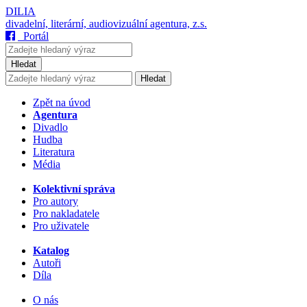
DILIA
divadelní, literární, audiovizuální agentura, z.s.
Portál
Hledat
Hledat
Zpět na úvod
Agentura
Divadlo
Hudba
Literatura
Média
Kolektivní správa
Pro autory
Pro nakladatele
Pro uživatele
Katalog
Autoři
Díla
O nás