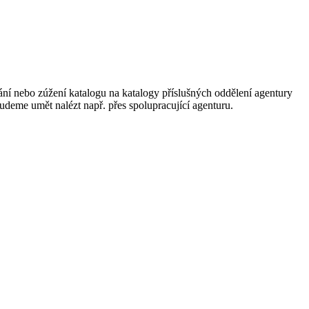
ání nebo zúžení katalogu na katalogy příslušných oddělení agentury
 budeme umět nalézt např. přes spolupracující agenturu.