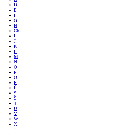
D
E
F
G
H
Ch
I
J
K
L
M
N
O
P
Q
R
Ř
S
Š
T
U
V
W
X