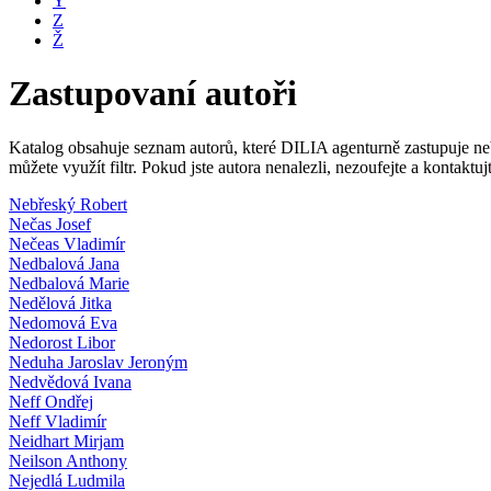
Y
Z
Ž
Zastupovaní autoři
Katalog obsahuje seznam autorů, které DILIA agenturně zastupuje nebo
můžete využít filtr. Pokud jste autora nenalezli, nezoufejte a kontakt
Nebřeský Robert
Nečas Josef
Nečeas Vladimír
Nedbalová Jana
Nedbalová Marie
Nedělová Jitka
Nedomová Eva
Nedorost Libor
Neduha Jaroslav Jeroným
Nedvědová Ivana
Neff Ondřej
Neff Vladimír
Neidhart Mirjam
Neilson Anthony
Nejedlá Ludmila