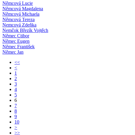
Němcová Lucie
Němcová Magdalena
Němcová Michaela
Němcová Tereza
Nemcová Zdeňka
Nemčok Březík Vojtěch
Němec Ctibor
Němec Eugen
Němec František
Němec Jan
<<
<
1
2
3
4
5
6
7
8
9
10
>
>>