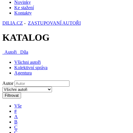
Novinky
Ke stažení
Kontakty
DILIA.CZ
-
ZASTUPOVANÍ AUTOŘI
KATALOG
Autoři
Díla
Všichni autoři
Kolektivní správa
Agentura
Autor
Filtrovat
Vše
#
A
B
C
Č