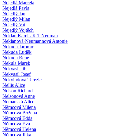
Nejedlá Marcela
Nejedlá Pavla
Nejedlý Jan
Nejedlý Milan
Nejedlý Vít
Nejedlý Vojtěch
Neklan Karel - K.T.Neuman
Neklanová-Neumannová Antonie
Nekuda Jaromír
Nekuda Luděk
Nekuda René
Nekula Marek
Nekvasil Jiří
Nekvasil Josef
Nekvindová Terezie
Nellis Alice
Nelson Richard
Nelsonová Anne
Nemanská Alice
Němcová Milena
Němcová Božena
Němcová Edda
Němcová Eva
Němcová Helena
Němcová Jitka