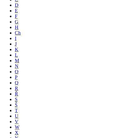
D
E
F
G
H
Ch
I
J
K
L
M
N
O
P
Q
R
Ř
S
Š
T
U
V
W
X