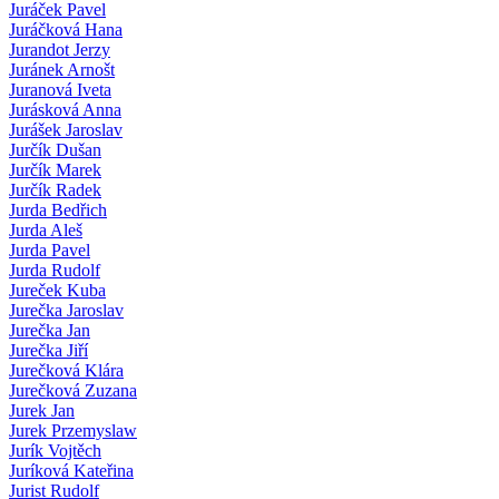
Juráček Pavel
Juráčková Hana
Jurandot Jerzy
Juránek Arnošt
Juranová Iveta
Jurásková Anna
Jurášek Jaroslav
Jurčík Dušan
Jurčík Marek
Jurčík Radek
Jurda Bedřich
Jurda Aleš
Jurda Pavel
Jurda Rudolf
Jureček Kuba
Jurečka Jaroslav
Jurečka Jan
Jurečka Jiří
Jurečková Klára
Jurečková Zuzana
Jurek Jan
Jurek Przemyslaw
Jurík Vojtěch
Juríková Kateřina
Jurist Rudolf