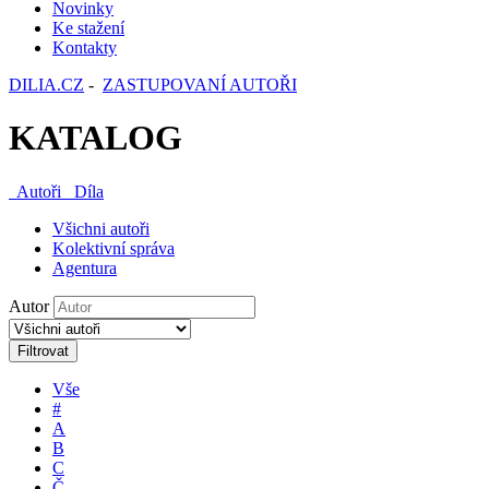
Novinky
Ke stažení
Kontakty
DILIA.CZ
-
ZASTUPOVANÍ AUTOŘI
KATALOG
Autoři
Díla
Všichni autoři
Kolektivní správa
Agentura
Autor
Filtrovat
Vše
#
A
B
C
Č