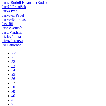
Jurist Rudolf Emanuel (Ruda)
Jurišič František
Jurka Ivan
Jurkovič Pavel
Jurkovič Tomáš
Just Jiří
Just Vladimír
Justl Vladimír
Jůzlová Jana
Jůzová Tereza
Jyl Laurence
<<
<
32
33
34
35
36
37
38
39
40
41
>