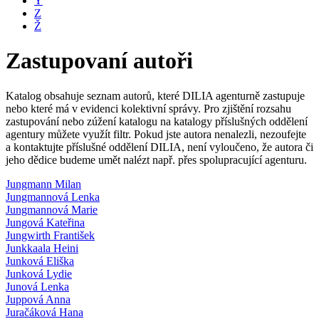
Y
Z
Ž
Zastupovaní autoři
Katalog obsahuje seznam autorů, které DILIA agenturně zastupuje
nebo které má v evidenci kolektivní správy. Pro zjištění rozsahu
zastupování nebo zúžení katalogu na katalogy příslušných oddělení
agentury můžete využít filtr. Pokud jste autora nenalezli, nezoufejte
a kontaktujte příslušné oddělení DILIA, není vyloučeno, že autora či
jeho dědice budeme umět nalézt např. přes spolupracující agenturu.
Jungmann Milan
Jungmannová Lenka
Jungmannová Marie
Jungová Kateřina
Jungwirth František
Junkkaala Heini
Junková Eliška
Junková Lydie
Junová Lenka
Juppová Anna
Juračáková Hana