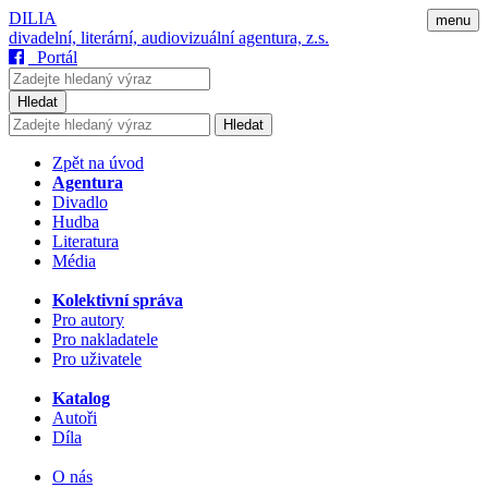
DILIA
menu
divadelní, literární, audiovizuální agentura, z.s.
Portál
Hledat
Hledat
Zpět na úvod
Agentura
Divadlo
Hudba
Literatura
Média
Kolektivní správa
Pro autory
Pro nakladatele
Pro uživatele
Katalog
Autoři
Díla
O nás