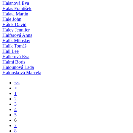
Halanová Eva
Halas František
Halata Martin
Hale John
Hálek David
Haley Jennifer
Halfarová Anna
Halík Miloslav
Halík Tomáš
Hall Lee
Hallerová Eva
Halmi Boris
Halounová Lada
Halousková Marcela
<<
<
1
2
3
4
5
6
7
8