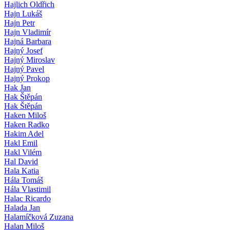
Hajlich Oldřich
Hajn Lukáš
Hajn Petr
Hajn Vladimír
Hajná Barbara
Hajný Josef
Hajný Miroslav
Hajný Pavel
Hajný Prokop
Hak Jan
Hak Štěpán
Hak Štěpán
Haken Miloš
Haken Radko
Hakim Adel
Hakl Emil
Hakl Vilém
Hal David
Hala Katia
Hála Tomáš
Hála Vlastimil
Halac Ricardo
Halada Jan
Halamíčková Zuzana
Halan Miloš