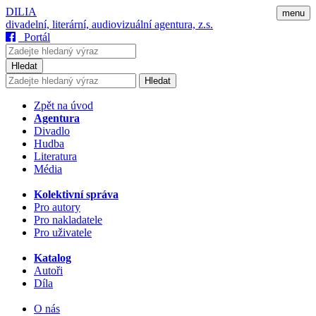
DILIA
menu
divadelní, literární, audiovizuální agentura, z.s.
Portál
Hledat
Hledat
Zpět na úvod
Agentura
Divadlo
Hudba
Literatura
Média
Kolektivní správa
Pro autory
Pro nakladatele
Pro uživatele
Katalog
Autoři
Díla
O nás