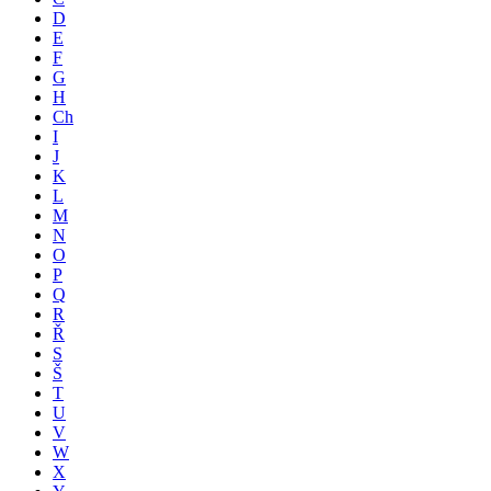
D
E
F
G
H
Ch
I
J
K
L
M
N
O
P
Q
R
Ř
S
Š
T
U
V
W
X