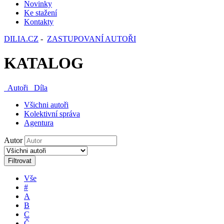
Novinky
Ke stažení
Kontakty
DILIA.CZ
-
ZASTUPOVANÍ AUTOŘI
KATALOG
Autoři
Díla
Všichni autoři
Kolektivní správa
Agentura
Autor
Filtrovat
Vše
#
A
B
C
Č