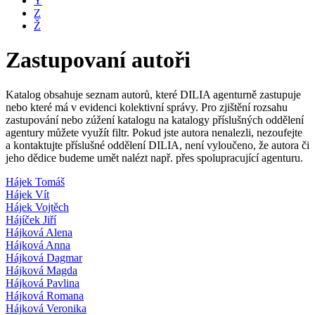
Y
Z
Ž
Zastupovaní autoři
Katalog obsahuje seznam autorů, které DILIA agenturně zastupuje
nebo které má v evidenci kolektivní správy. Pro zjištění rozsahu
zastupování nebo zúžení katalogu na katalogy příslušných oddělení
agentury můžete využít filtr. Pokud jste autora nenalezli, nezoufejte
a kontaktujte příslušné oddělení DILIA, není vyloučeno, že autora či
jeho dědice budeme umět nalézt např. přes spolupracující agenturu.
Hájek Tomáš
Hájek Vít
Hájek Vojtěch
Hájíček Jiří
Hájková Alena
Hájková Anna
Hájková Dagmar
Hájková Magda
Hájková Pavlina
Hájková Romana
Hájková Veronika