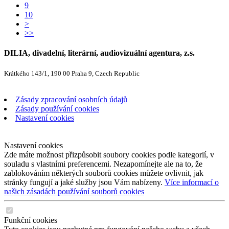
9
10
>
>>
DILIA, divadelní, literární, audiovizuální agentura, z.s.
Krátkého 143/1, 190 00 Praha 9, Czech Republic
Zásady zpracování osobních údajů
Zásady používání cookies
Nastavení cookies
Nastavení cookies
Zde máte možnost přizpůsobit soubory cookies podle kategorií, v
souladu s vlastními preferencemi. Nezapomínejte ale na to, že
zablokováním některých souborů cookies můžete ovlivnit, jak
stránky fungují a jaké služby jsou Vám nabízeny.
Více informací o
našich zásadách používání souborů cookies
Funkční cookies