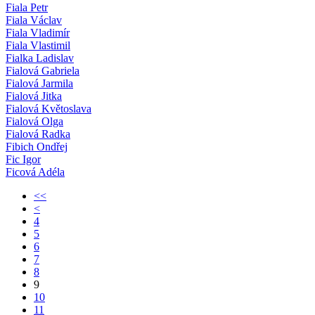
Fiala Petr
Fiala Václav
Fiala Vladimír
Fiala Vlastimil
Fialka Ladislav
Fialová Gabriela
Fialová Jarmila
Fialová Jitka
Fialová Květoslava
Fialová Olga
Fialová Radka
Fibich Ondřej
Fic Igor
Ficová Adéla
<<
<
4
5
6
7
8
9
10
11