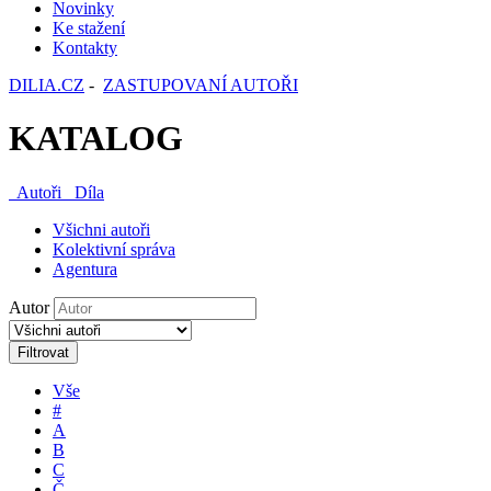
Novinky
Ke stažení
Kontakty
DILIA.CZ
-
ZASTUPOVANÍ AUTOŘI
KATALOG
Autoři
Díla
Všichni autoři
Kolektivní správa
Agentura
Autor
Filtrovat
Vše
#
A
B
C
Č