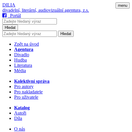
DILIA
menu
divadelní, literární, audiovizuální agentura, z.s.
Portál
Hledat
Hledat
Zpět na úvod
Agentura
Divadlo
Hudba
Literatura
Média
Kolektivní správa
Pro autory
Pro nakladatele
Pro uživatele
Katalog
Autoři
Díla
O nás