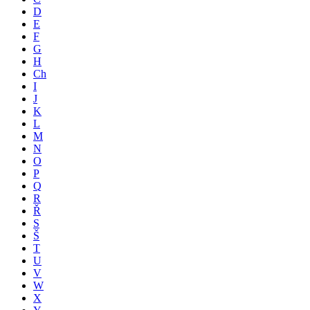
D
E
F
G
H
Ch
I
J
K
L
M
N
O
P
Q
R
Ř
S
Š
T
U
V
W
X