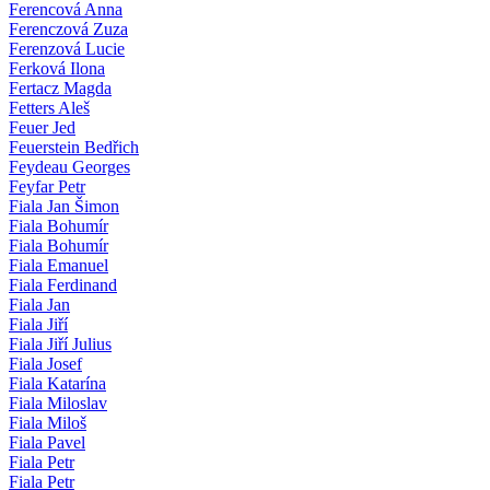
Ferencová Anna
Ferenczová Zuza
Ferenzová Lucie
Ferková Ilona
Fertacz Magda
Fetters Aleš
Feuer Jed
Feuerstein Bedřich
Feydeau Georges
Feyfar Petr
Fiala Jan Šimon
Fiala Bohumír
Fiala Bohumír
Fiala Emanuel
Fiala Ferdinand
Fiala Jan
Fiala Jiří
Fiala Jiří Julius
Fiala Josef
Fiala Katarína
Fiala Miloslav
Fiala Miloš
Fiala Pavel
Fiala Petr
Fiala Petr