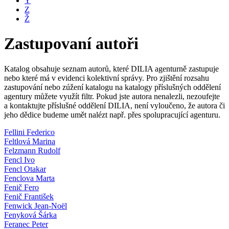
Y
Z
Ž
Zastupovaní autoři
Katalog obsahuje seznam autorů, které DILIA agenturně zastupuje
nebo které má v evidenci kolektivní správy. Pro zjištění rozsahu
zastupování nebo zúžení katalogu na katalogy příslušných oddělení
agentury můžete využít filtr. Pokud jste autora nenalezli, nezoufejte
a kontaktujte příslušné oddělení DILIA, není vyloučeno, že autora či
jeho dědice budeme umět nalézt např. přes spolupracující agenturu.
Fellini Federico
Feltlová Marina
Felzmann Rudolf
Fencl Ivo
Fencl Otakar
Fenclova Marta
Fenič Fero
Fenič František
Fenwick Jean-Noël
Fenyková Šárka
Feranec Peter